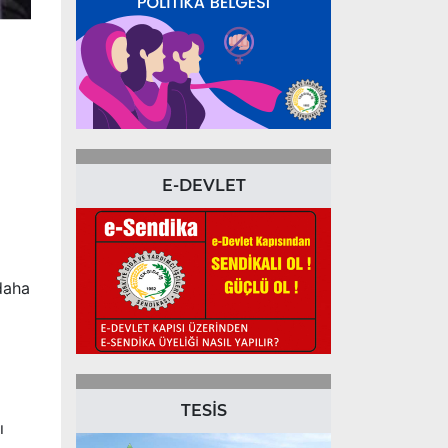
E-DEVLET
 daha
TESİS
ı