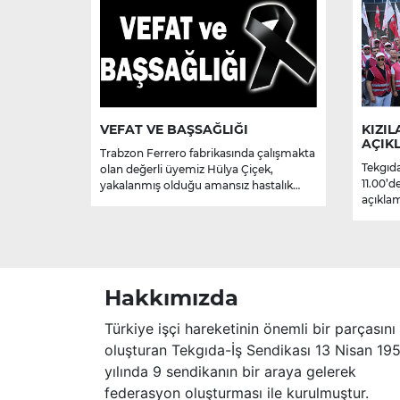
VEFAT VE BAŞSAĞLIĞI
KIZIL
AÇIK
Trabzon Ferrero fabrikasında çalışmakta
Tekgıda
olan değerli üyemiz Hülya Çiçek,
11.00’d
yakalanmış olduğu amansız hastalık
açıklam
sebebiyle hayatını kaybetmiştir.
Merhume’ye Allah’tan rahmet; başta
ailesi olmak üzere yakınlarına,
sevenlerine ve çalışma arkadaşlarına
başsağlığı ve sabır dileriz.
Hakkımızda
Türkiye işçi hareketinin önemli bir parçasını
oluşturan Tekgıda-İş Sendikası 13 Nisan 19
yılında 9 sendikanın bir araya gelerek
federasyon oluşturması ile kurulmuştur.