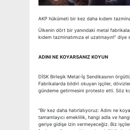
AKP hükümeti bir kez daha kıdem tazminatı
Ülkenin dört bir yanındaki metal fabrikala
kıdem tazminatımıza el uzatmayın!” diye s
ADINI NE KOYARSANIZ KOYUN
DİSK Birleşik Metal-İş Sendikasının örgütl
Fabrikalarda bildiri okuyan işçiler, döviz
gündeme getirmesini protesto etti. Söz kon
“Bir kez daha hatırlatıyoruz: Adını ne koy
tamamlayıcı emeklilik, hangi adla ve han
geriye gidişe izin vermeyeceğiz. Biz işçiler