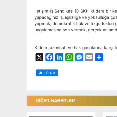
İletişim-İş Sendikası (DİSK): iktidara bir 
yapacağınız iş, işsizliğe ve yoksulluğa çö
yapmak, demokratik hak ve özgürlükleri gü
uygulamasına son vermek, gerçek anlamda
Kıdem tazminatı ve hak gasplarına karşı t
X
Facebook
LinkedIn
WhatsApp
Messenger
Email
Share
BEĞEN
0
DİĞER HABERLER