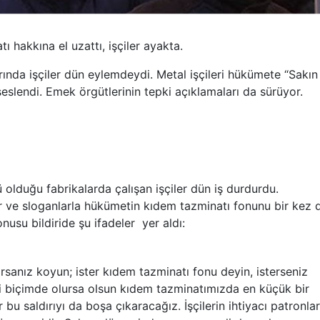
 hakkına el uzattı, işçiler ayakta.
rında işçiler dün eylemdeydi. Metal işçileri hükümete “Sakın
eslendi. Emek örgütlerinin tepki açıklamaları da sürüyor.
ü olduğu fabrikalarda çalışan işçiler dün iş durdurdu.
ler ve sloganlarla hükümetin kıdem tazminatı fonunu bir kez
usu bildiride şu ifadeler yer aldı:
arsanız koyun; ister kıdem tazminatı fonu deyin, isterseniz
gi biçimde olursa olsun kıdem tazminatımızda en küçük bir
 bu saldırıyı da boşa çıkaracağız. İşçilerin ihtiyacı patronlar