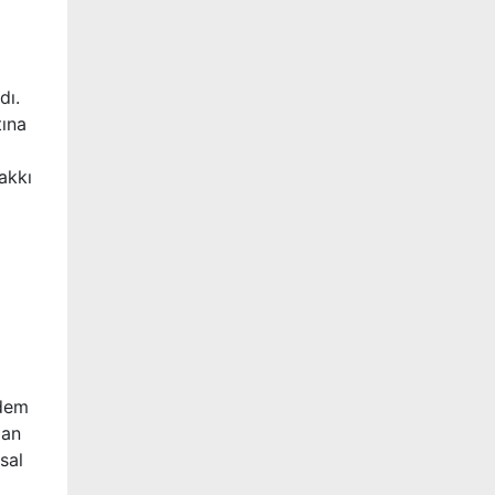
dı.
tına
akkı
ıdem
dan
sal