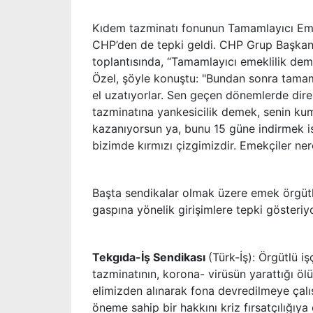
Kıdem tazminatı fonunun Tamamlayıcı Emek
CHP’den de tepki geldi. CHP Grup Başkanv
toplantısında, “Tamamlayıcı emeklilik deme
Özel, şöyle konuştu: "Bundan sonra tamamla
el uzatıyorlar. Sen geçen dönemlerde dire
tazminatına yankesicilik demek, senin kum
kazanıyorsun ya, bunu 15 güne indirmek i
bizimde kırmızı çizgimizdir. Emekçiler ne
Başta sendikalar olmak üzere emek örgütl
gaspına yönelik girişimlere tepki gösteriy
Tekgıda-İş Sendikası
(Türk-İş): Örgütlü i
tazminatının, korona- virüsün yarattığı 
elimizden alınarak fona devredilmeye çalı
öneme sahip bir hakkını kriz fırsatçılığıy