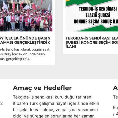
AY İÇECEK ÖNÜNDE BASIN
TEKGIDA-İŞ SENDİKASI EL
LAMASI GERÇEKLEŞTİRDİK
ŞUBESİ KONGRE SEÇİM S
İLANI
-İş Sendikası olarak bugün saat
e Kızılay İçecek önünde basın
ası gerçekleştirdik.
Amaç ve Hedefler
A
Tekgıda-İş sendikası kurulduğu tarihten
Te
52
itibaren Türk çalışma hayatı içerisinde etkin
Ko
bir şekilde var olmuş ve çalışma yaşamının
/ 
ciddi ve süregelen sorunlarına her zaman