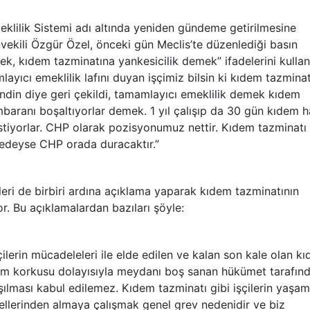
lilik Sistemi adı altında yeniden gündeme getirilmesine
ekili Özgür Özel, önceki gün Meclis’te düzenlediği basın
k, kıdem tazminatına yankesicilik demek” ifadelerini kullan
yıcı emeklilik lafını duyan işçimiz bilsin ki kıdem tazmina
ndin diye geri çekildi, tamamlayıcı emeklilik demek kıdem
baranı boşaltıyorlar demek. 1 yıl çalışıp da 30 gün kıdem h
stiyorlar. CHP olarak pozisyonumuz nettir. Kıdem tazminatı
redeyse CHP orada duracaktır.”
eri de birbiri ardına açıklama yaparak kıdem tazminatının
or. Bu açıklamalardan bazıları şöyle:
şçilerin mücadeleleri ile elde edilen ve kalan son kale olan k
ölüm korkusu dolayısıyla meydanı boş sanan hükümet tarafın
şılması kabul edilemez. Kıdem tazminatı gibi işçilerin yaşam
a ellerinden almaya çalışmak genel grev nedenidir ve biz