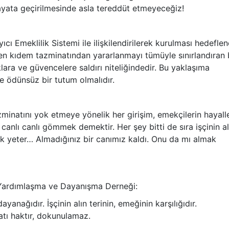
ayata geçirilmesinde asla tereddüt etmeyeceğiz!
cı Emeklilik Sistemi ile ilişkilendirilerek kurulması hedefle
len kıdem tazminatından yararlanmayı tümüyle sınırlandıran 
lara ve güvencelere saldırı niteliğindedir. Bu yaklaşıma
 ve ödünsüz bir tutum olmalıdır.
zminatını yok etmeye yönelik her girişim, emekçilerin hayalle
 canlı canlı gömmek demektir. Her şey bitti de sıra işçinin al
k yeter… Almadığınız bir canımız kaldı. Onu da mı almak
l Yardımlaşma ve Dayanışma Derneği:
anağıdır. İşçinin alın terinin, emeğinin karşılığıdır.
tı haktır, dokunulamaz.