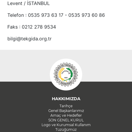
Levent / İSTANBUL
Telefon : 0535 973 63 17 - 0535 973 60 86
Faks : 0212 278 9534
bilgi@tekgida.org.tr
HAKKIMIZDA
Tarihçe
Genel Başkanlarımız
Amaç ve Hedefler
SON GENEL KURUL
Logo ve Kurumsal Kullanım
Tüzüğümüz