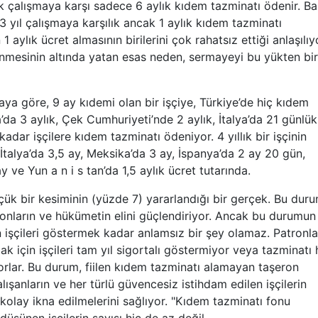
k çalışmaya karşı sadece 6 aylık kıdem tazminatı ödenir. B
3 yıl çalışmaya karşılık ancak 1 aylık kıdem tazminatı
 1 aylık ücret almasının birilerini çok rahatsız ettiği anlaşılıy
nmesinin altında yatan esas neden, sermayeyi bu yükten bir
 göre, 9 ay kıdemi olan bir işçiye, Türkiye’de hiç kıdem
a 3 aylık, Çek Cumhuriyeti’nde 2 aylık, İtalya’da 21 günlük
dar işçilere kıdem tazminatı ödeniyor. 4 yıllık bir işçinin
İtalya’da 3,5 ay, Meksika’da 3 ay, İspanya’da 2 ay 20 gün,
ve Yun a n i s tan’da 1,5 aylık ücret tutarında.
 bir kesiminin (yüzde 7) yararlandığı bir gerçek. Bu duru
onların ve hükümetin elini güçlendiriyor. Ancak bu durumun
 işçileri göstermek kadar anlamsız bir şey olamaz. Patronla
için işçileri tam yıl sigortalı göstermiyor veya tazminatı
rlar. Bu durum, fiilen kıdem tazminatı alamayan taşeron
çalışanların ve her türlü güvencesiz istihdam edilen işçilerin
 kolay ikna edilmelerini sağlıyor. "Kıdem tazminatı fonu