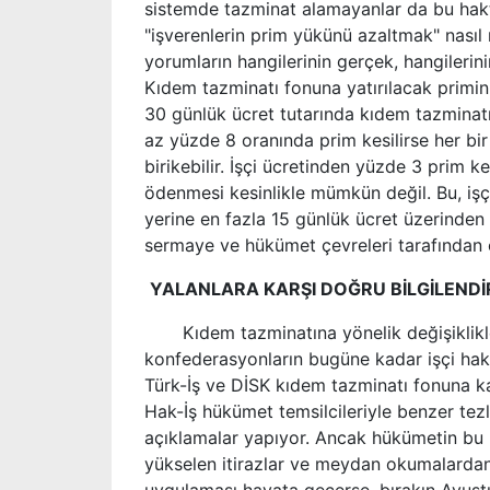
sistemde tazminat alamayanlar da bu hakt
"işverenlerin prim yükünü azaltmak" nasıl
yorumların hangilerinin gerçek, hangilerin
Kıdem tazminatı fonuna yatırılacak primin 
30 günlük ücret tutarında kıdem tazminatı
az yüzde 8 oranında prim kesilirse her bir
birikebilir. İşçi ücretinden yüzde 3 prim 
ödenmesi kesinlikle mümkün değil. Bu, işçi
yerine en fazla 15 günlük ücret üzerinden 
sermaye ve hükümet çevreleri tarafından ö
YALANLARA KARŞI DOĞRU BİLGİLEND
Kıdem tazminatına yönelik değişiklikler
konfederasyonların bugüne kadar işçi hak
Türk-İş
ve DİSK kıdem tazminatı fonuna karş
Hak-İş hükümet temsilcileriyle benzer tez
açıklamalar yapıyor. Ancak hükümetin bu 
yükselen itirazlar ve meydan okumalardan