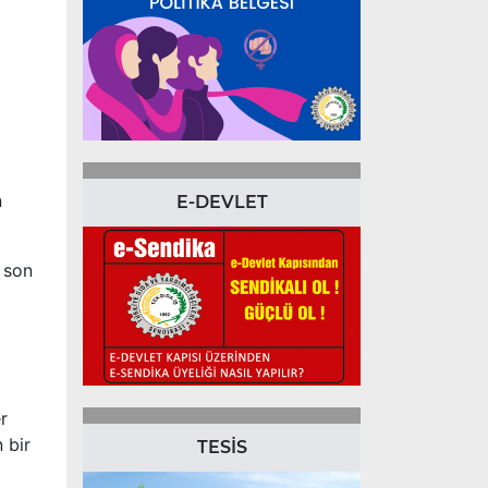
n
E-DEVLET
 son
r
n bir
TESİS