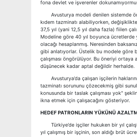
fona devlet ve işverenler dokunamıyormu
Avusturya modeli denilen sistemde öncede
kıdem tazminatı alabiliyorken, değişiklikt
37,5 yıl (yani 12,5 yıl daha fazla) fiilen
Modeline göre 40 yıl boyunca ücretlerde yıl
olacağı hesaplanmış. Neresinden baksanız 
gibi anlatıyorlar. Üstelik bu modele göre b
çalışması öngörülüyor. Bu öneriyi ortaya at
düşünecek kadar aptal değildir herhalde.
Avusturya’da çalışan işçilerin haklarını
tazminatı sorununu çözecekmiş gibi sunulm
konusunda bir taslak çalışması yok" şek
ikna etmek için çalışacağını gösteriyor.
HEDEF PATRONLARIN YÜKÜNÜ AZALT
Türkiye’de işçiler hukuken bir yıl çalışt
yıl çalışmış bir işçinin, son aldığı brüt ü