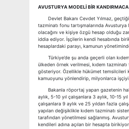
AVUSTURYA MODELİ BİR KANDIRMACA
Devlet Bakanı Cevdet Yılmaz, geçtiğim
tazminatı fonu tartışmalarında Avusturya M
olacağını ve kişiye özgü hesap olduğu za
iddia ediyor. İşçilerin kendi hesabında bir
hesaplardaki parayı, kamunun yönetiminde 
Türkiye’de şu anda geçerli olan kıdem t
ülkeden örnek verilmesi, kıdem tazminatı
gösteriyor. Özellikle hükümet temsilcileri k
kamuoyunu yönlendirip, milyonlarca işçiyi 
Bakanla röportaj yapan gazetenin haberi
aylık, 5-10 yıl çalışanlara 3 aylık, 10-15 yı
çalışanlara 9 aylık ve 25 yıldan fazla çalı
yapılan değişiklikle kıdem tazminatı siste
tarafından yönetilmesi sağlanmış. Avustury
kendileri adına açılan bir hesapta birikiy