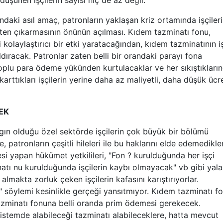
düşünen işçilerin sayısı hiç de az değil.
 asıl amaç, patronların yaklaşan kriz ortamında işçileri
işten çıkarmasının önünün açılması. Kıdem tazminatı fonu,
 kolaylaştırıcı bir etki yaratacağından, kıdem tazminatının i
ldıracak. Patronlar zaten belli bir orandaki parayı fona
e toplu para ödeme yükünden kurtulacaklar ve her sıkıştıkları
arttıkları işçilerin yerine daha az maliyetli, daha düşük ücr
EK
gın olduğu özel sektörde işçilerin çok büyük bir bölümü
 patronların çeşitli hileleri ile bu haklarını elde edemedikler
 yapan hükümet yetkilileri, "Fon ? kurulduğunda her işçi
atı nu kurulduğunda işçilerin kaybı olmayacak" vb gibi yal
 almakta zorluk çeken işçilerin kafasını karıştırıyorlar.
 söylemi kesinlikle gerçeği yansıtmıyor. Kıdem tazminatı f
 tazminatı fonuna belli oranda prim ödemesi gerekecek.
sistemde alabileceği tazminatı alabileceklere, hatta mevcut