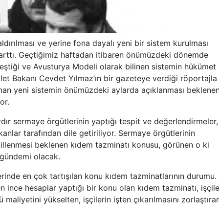
ılması ve yerine fona dayalı yeni bir sistem kurulması
 arttı. Geçtiğimiz haftadan itibaren önümüzdeki dönemde
leştiği ve Avusturya Modeli olarak bilinen sistemin hükümet
et Bakanı Cevdet Yılmaz’ın bir gazeteye verdiği röportajla
an yeni sistemin önümüzdeki aylarda açıklanması beklene
or.
r sermaye örgütlerinin yaptığı tespit ve değerlendirmeler,
nlar tarafından dile getiriliyor. Sermaye örgütlerinin
ekillenmesi beklenen kıdem tazminatı konusu, görünen o ki
 gündemi olacak.
zerinde en çok tartışılan konu kıdem tazminatlarının durumu.
 ince hesaplar yaptığı bir konu olan kıdem tazminatı, işçile
ü maliyetini yükselten, işçilerin işten çıkarılmasını zorlaştıra