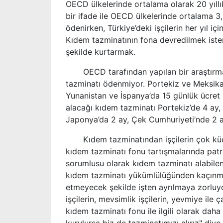
OECD ülkelerinde ortalama olarak 20 yıllı
bir ifade ile OECD ülkelerinde ortalama 3,
ödenirken, Türkiye’deki işçilerin her yıl için
Kıdem tazminatının fona devredilmek iste
şekilde kurtarmak.
OECD tarafından yapılan bir araştırmaya
tazminatı ödenmiyor. Portekiz ve Meksika’d
Yunanistan ve İspanya’da 15 günlük ücret ka
alacağı kıdem tazminatı Portekiz’de 4 ay, 
Japonya’da 2 ay, Çek Cumhuriyeti’nde 2 ay 
Kıdem tazminatından işçilerin çok küçük
kıdem tazminatı fonu tartışmalarında patr
sorumlusu olarak kıdem tazminatı alabilen
kıdem tazminatı yükümlülüğünden kaçınmak 
etmeyecek şekilde işten ayrılmaya zorluyo
işçilerin, mevsimlik işçilerin, yevmiye ile 
kıdem tazminatı fonu ile ilgili olarak daha