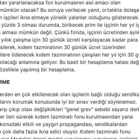
an yararlanacaksa fon kurulmasının asıl amacı olan
 mümkün olacak? Bu soruya verilecek yanıt, ortalıkta dolaş
in işçileri ikna etmeye yönelik yalanlar olduğunu gösterecek
yüzde 3 olması durumda, birikecek prim ile işçinin her yıl i
 alması mümkün değil. Çünkü fonda, işçinin ücretinden aylı
 yıllık çalışma için 30 günlük ücreti karşılayacak kadar para
kesilerek, kıdem tazminatının 30 günlük ücret üzerinden
lere ödenecek kıdem tazminatının çalışılan her yıl için 30 
olacağı anlamına geliyor. Bu basit bir hesaplama hatası deği
zellikle yapılmış bir hesaplama.
İRME
den en çok etkilenecek olan işçilerin bağlı olduğu
sendik
larını korumak konusunda iyi bir sınav verdiği söylenemez.
ı çıkıp olası değişiklikleri "genel grev" sebebi sayarız der
ler ileri sürerek kıdem tazminatı fonu kurulmasından yana
konudaki etkili ve yaygın propagandası,
sendikalardan
 çok daha fazla ikna edici oluyor. Kıdem tazminatı fonu