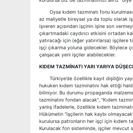
kurulursa biz de tazminatımızı alırız" diye 
Oysa kıdem tazminatı fonu kurulmasındaki
az maliyetle bireysel ya da toplu olarak 
işveren açısından işçinin işine son vermeyi
çıkartmadaki caydırıcı etkisini ortadan ka
yatıracağı için (eğer yatırırlarsa) işçiler
işçi çıkarma yoluna gidecekler. Böylece çık
çalışacak yeni işçiler alabilecekler.
KIDEM TAZMİNATI YARI YARIYA DÜŞEC
Türkiye’de özellikle kayıt dişiliğin yay
hukuken kıdem tazminatını hak ettiği halde,
biliniyor. Bu durumu propaganda malzemesi
tazminatını fondan alacak", "Kıdem tazmin
yanlış ifadelerle, özellikle kıdem tazminatı
Hükümetin "işçilerin hak kaybı olmayacak"
kurulursa patronların her işçi için kıdem
Kurulacak fon sisteminde, işçiler mevcut 