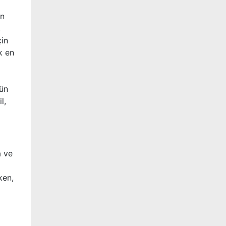
an
.
çin
k en
gün
l,
a
ve
ken,