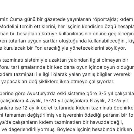
iz Cuma günü bir gazetede yayınlanan röportajda; kıdem
odelini tercih ettiklerini, her işçinin kendisine özgü hesapl
man bu hesapların kötüye kullanılmasının önüne geçileceğin
iken tutarları uygun şartlar oluştuğunda kullanabileceğini, kiş
kurulacak bir Fon aracılığıyla yöneteceklerini söylüyor.
azminatı sistemiyle uzaktan yakından ilgisi olmayan bir
 fonu tartışmalarında bir kez daha oyun içinde oyun olduğu
ıdem tazminatı ile ilgili olarak yalan yanlış bilgiler vererek
yapacakları değişikliklere ikna etmeye çalışıyorlar.
ne göre Avusturya’da eski sisteme göre 3-5 yıl çalışanla
l çalışanlara 4 aylık, 15-20 yıl çalışanlara 6 aylık, 20-25 yıl
şanlara ise 12 aylık ücret tutarında kıdem tazminatı ödenirke
mi tamamen değiştirilmiş ve işverenin ödediği paranın bir fo
a’da çalışanların kıdem tazminatları bir havuzda değil,
or ve değerlendiriliyormuş. Böylece işçinin hesabında biriken