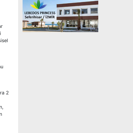
ar
i
isel
nu
ra 2
n,
n