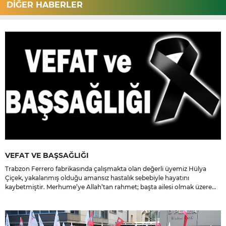
DİĞER HABERLER
VEFAT VE BAŞSAĞLIĞI
Trabzon Ferrero fabrikasında çalışmakta olan değerli üyemiz Hülya
Çiçek, yakalanmış olduğu amansız hastalık sebebiyle hayatını
kaybetmiştir. Merhume’ye Allah’tan rahmet; başta ailesi olmak üzere
yakınlarına, sevenlerine ve çalışma arkadaşlarına başsağlığı ve sabır
dileriz.