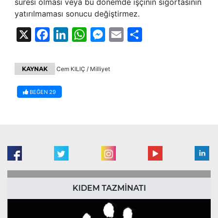
süresi olması veya bu dönemde işçinin sigortasının
yatırılmaması sonucu değiştirmez.
X
Facebook
LinkedIn
WhatsApp
Messenger
Email
Share
KAYNAK
Cem KILIÇ / Milliyet
BEĞEN
29
KIDEM TAZMİNATI