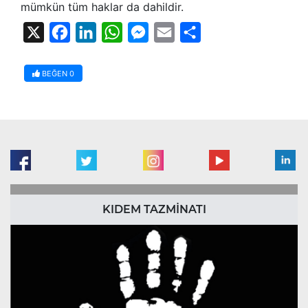
mümkün tüm haklar da dahildir.
X
Facebook
LinkedIn
WhatsApp
Messenger
Email
Share
BEĞEN
0
KIDEM TAZMİNATI