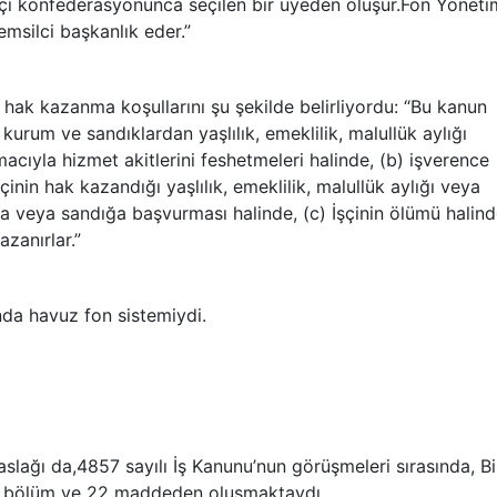
 işçi konfederasyonunca seçilen bir üyeden oluşur.Fon Yöneti
msilci başkanlık eder.”
hak kazanma koşullarını şu şekilde belirliyordu: “Bu kanun
 kurum ve sandıklardan yaşlılık, emeklilik, malullük aylığı
ıyla hizmet akitlerini feshetmeleri halinde, (b) işverence
nin hak kazandığı yaşlılık, emeklilik, malullük aylığı veya
a veya sandığa başvurması halinde, (c) İşçinin ölümü halin
zanırlar.”
nda havuz fon sistemiydi.
aslağı da,4857 sayılı İş Kanunu’nun görüşmeleri sırasında, Bi
 5 bölüm ve 22 maddeden oluşmaktaydı.