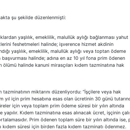
akta şu şekilde düzenlenmişti:
ıklardan yaşlılık, emeklilik, malullük aylığı bağlanması yahut
rini feshetmeleri halinde; işverence hizmet akdinin
ığı yaşlılık, emeklilik, malullük aylığı veya toptan ödeme
 başvurması halinde; adına en az 10 yıl fona prim ödenen
çinin ölümü halinde kanuni mirasçıları kıdem tazminatına hak
tazminatının miktarını düzenliyordu: “İşçilere veya hak
m yıl için prim hesabına esas olan ücretinin 30 günü tutarın
üreler için veya toplam prim ödeme süresi bir yılın altında
 yapılır. Kıdem tazminatına esas alınacak ücret, işçinin çalı
ortalamasıdır. Prim ödenen toplam süre bir yılın altında ise, 
Aynı kıdem süresi için birden fazla kıdem tazminatı ödenmez.