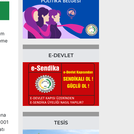
sım
deme
E-DEVLET
ına
2001
TESİS
tı