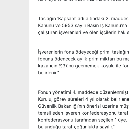
Taslağın ‘Kapsam’ adı altındaki 2. maddesi
Kanunu ve 5953 sayılı Basın İş Kanunu’na g
çalıştıran işverenleri ve ölen işçilerin hak
İşverenlerin fona ödeyeceği prim, taslağ
fonuna ödenecek aylık prim miktarı bu ma
kazancın %3’ünü geçmemek koşulu ile fon 
belirlenir.”
Fonun yönetimi 4. maddede düzenlenmişti. F
Kurulu, görev süreleri 4 yıl olarak belirl
Güvenlik Bakanlığı’nın önerisi üzerine müş
temsil eden işveren konfederasyonu tarafın
konfederasyonu tarafından seçilen 1 üye.
bulunduğu taraf çoğunlukta sayılır.”