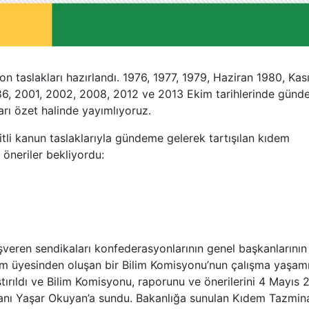
 fon taslakları hazırlandı. 1976, 1977, 1979, Haziran 1980, Ka
86, 2001, 2002, 2008, 2012 ve 2013 Ekim tarihlerinde gün
arı özet halinde yayımlıyoruz.
şitli kanun taslaklarıyla gündeme gelerek tartışılan kıdem
 öneriler bekliyordu:
işveren sendikaları konfederasyonlarının genel başkanlarının
tim üyesinden oluşan bir Bilim Komisyonu’nun çalışma yaşam
laştırıldı ve Bilim Komisyonu, raporunu ve önerilerini 4 Mayıs 
anı Yaşar Okuyan’a sundu. Bakanlığa sunulan Kıdem Tazmina