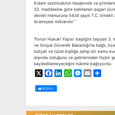
Kıdem tazminatının hesabında ve primlerin
33. maddesine göre belirlenen asgari ücre
devlet memuruna 5434 sayılı T.C. Emekli
ikramiyesi miktarıdır.”
‘Fonun Hukuki Yapısı’ başlığını taşıyan 3
ve Sosyal Güvenlik Bakanlığı’na bağlı, öze
bütçeli ve tüzel kişiliğe sahip bir kamu k
dışında olduğunu ve gelirlerinden hiçbir şe
kaydedilemeyeceğini hükme bağlıyordu.
X
Facebook
LinkedIn
WhatsApp
Messenger
Email
Share
BEĞEN
0