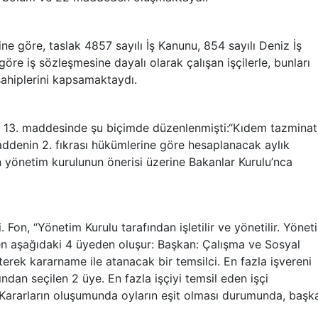
ne göre, taslak 4857 sayılı İş Kanunu, 854 sayılı Deniz İş
öre iş sözleşmesine dayalı olarak çalışan işçilerle, bunları
 sahiplerini kapsamaktaydı.
ın 13. maddesinde şu biçimde düzenlenmişti:“Kıdem tazminat
ddenin 2. fıkrası hükümlerine göre hesaplanacak aylık
yönetim kurulunun önerisi üzerine Bakanlar Kurulu’nca
on, “Yönetim Kurulu tarafından işletilir ve yönetilir. Yönet
enen aşağıdaki 4 üyeden oluşur: Başkan: Çalışma ve Sosyal
terek kararname ile atanacak bir temsilci. En fazla işvereni
dan seçilen 2 üye. En fazla işçiyi temsil eden işçi
 Kararların oluşumunda oyların eşit olması durumunda, başk