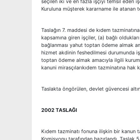
seçilen iki ve en fazla işçiyi temsil eden
Kuruluna müşterek kararname ile atanan te
Taslağın 7. maddesi de kıdem tazminatına 
kapsamına giren işçiler, (a) bağlı oldukları
bağlanması yahut toptan ödeme almak amac
hizmet akdinin feshedilmesi durumunda işçi
toptan ödeme almak amacıyla ilgili kurum
kanuni mirasçılarıkıdem tazminatına hak ka
Taslakta öngörülen, devlet güvencesi altı
2002 TASLAĞI
Kıdem tazminatı fonuna ilişkin bir kanun t
Komisyonu tarafından hazırlandı. Taslak