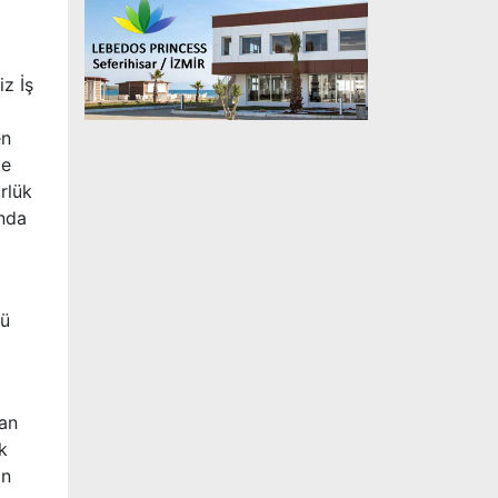
z İş
en
te
rlük
ında
nü
dan
k
an