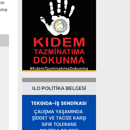
sım
deme
ILO POLİTİKA BELGESİ