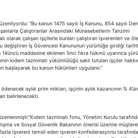
enliyordu: “Bu kanun 1475 sayılı İş Kanunu, 854 sayılı Deni
şanlarla Çalıştıranlar Arasındaki Münasebetlerin Tanzimi
olarak çalışan işçilerle bunları çalıştıran işverenleri ve öl
unu değiştiren İş Güvencesi Kanununun yürürlüğe girdiği tarih
n 14üncü maddesine eklenen 1inci fıkra hükmü uyarınca yürü
renin kıdem tazminatı yükümlülüğü saklı tutulan işçiler hakk
en başlayarak bu kanun hükümleri uygulanır.”
ödenecek aylık prim miktarı, işçinin aylık kazancının % 4’ü
n belirlenecekti.
enlenmişti:“Kıdem tazminatı fonu, Yönetim Kurulu tarafın
 Çalışma ve Sosyal Güvenlik Bakanının önerisi üzerine müştere
 fazla işvereni temsil eden işveren konfederasyonu tarafınd