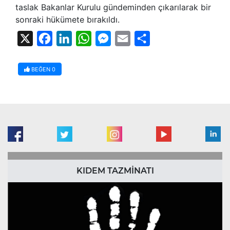
taslak Bakanlar Kurulu gündeminden çıkarılarak bir
sonraki hükümete bırakıldı.
X
Facebook
LinkedIn
WhatsApp
Messenger
Email
Share
BEĞEN
0
KIDEM TAZMİNATI