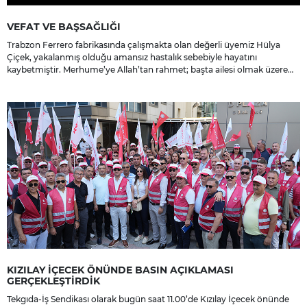
VEFAT VE BAŞSAĞLIĞI
Trabzon Ferrero fabrikasında çalışmakta olan değerli üyemiz Hülya
Çiçek, yakalanmış olduğu amansız hastalık sebebiyle hayatını
kaybetmiştir. Merhume’ye Allah’tan rahmet; başta ailesi olmak üzere
yakınlarına, sevenlerine ve çalışma arkadaşlarına başsağlığı ve sabır
dileriz.
KIZILAY İÇECEK ÖNÜNDE BASIN AÇIKLAMASI
GERÇEKLEŞTİRDİK
Tekgıda-İş Sendikası olarak bugün saat 11.00’de Kızılay İçecek önünde