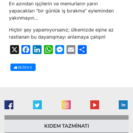
En azından işçilerin ve memurların yarın
yapacakları “bir günlük iş bırakma” eyleminden
yakınmayın…
Hiçbir şey yapamıyorsanız; ülkemizde eşine az
rastlanan bu dayanışmayı anlamaya çalışın!
X
Facebook
LinkedIn
WhatsApp
Messenger
Email
Share
BEĞEN
0
KIDEM TAZMİNATI