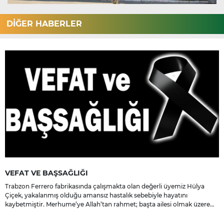
DİĞER HABERLER
VEFAT VE BAŞSAĞLIĞI
Trabzon Ferrero fabrikasında çalışmakta olan değerli üyemiz Hülya
Çiçek, yakalanmış olduğu amansız hastalık sebebiyle hayatını
kaybetmiştir. Merhume’ye Allah’tan rahmet; başta ailesi olmak üzere
yakınlarına, sevenlerine ve çalışma arkadaşlarına başsağlığı ve sabır
dileriz.