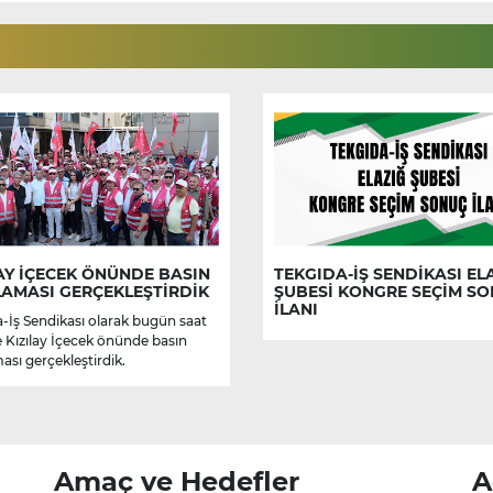
AY İÇECEK ÖNÜNDE BASIN
TEKGIDA-İŞ SENDİKASI EL
LAMASI GERÇEKLEŞTİRDİK
ŞUBESİ KONGRE SEÇİM S
İLANI
-İş Sendikası olarak bugün saat
e Kızılay İçecek önünde basın
ası gerçekleştirdik.
Amaç ve Hedefler
A