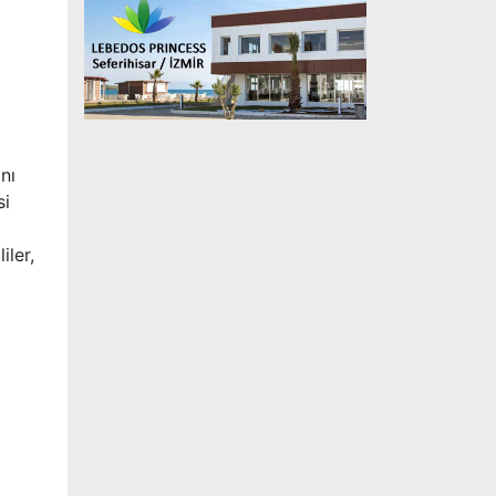
nı
si
iler,