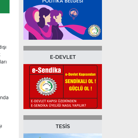
ışı
k
E-DEVLET
arı
anda
ı
TESİS