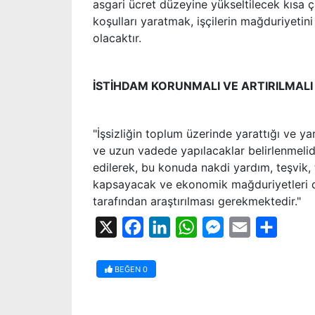
asgari ücret düzeyine yükseltilecek kısa
koşulları yaratmak, işçilerin mağduriyetin
olacaktır.
İSTİHDAM KORUNMALI VE ARTIRILMALI
"İşsizliğin toplum üzerinde yarattığı ve y
ve uzun vadede yapılacaklar belirlenmelidir
edilerek, bu konuda nakdi yardım, teşvik, t
kapsayacak ve ekonomik mağduriyetleri d
tarafından araştırılması gerekmektedir."
X
Facebook
LinkedIn
WhatsApp
Messenger
Email
Share
BEĞEN
0