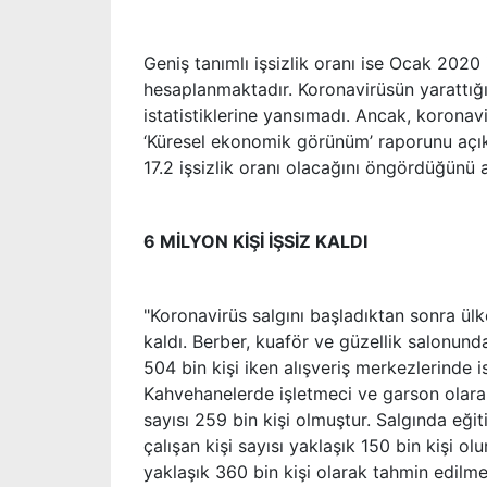
Geniş tanımlı işsizlik oranı ise Ocak 2020 
hesaplanmaktadır. Koronavirüsün yarattığ
istatistiklerine yansımadı. Ancak, korona
‘Küresel ekonomik görünüm’ raporunu açık
17.2 işsizlik oranı olacağını öngördüğünü a
6 MİLYON KİŞİ İŞSİZ KALDI
"Koronavirüs salgını başladıktan sonra ülk
kaldı. Berber, kuaför ve güzellik salonunda
504 bin kişi iken alışveriş merkezlerinde i
Kahvehanelerde işletmeci ve garson olarak
sayısı 259 bin kişi olmuştur. Salgında eğiti
çalışan kişi sayısı yaklaşık 150 bin kişi ol
yaklaşık 360 bin kişi olarak tahmin edilmek