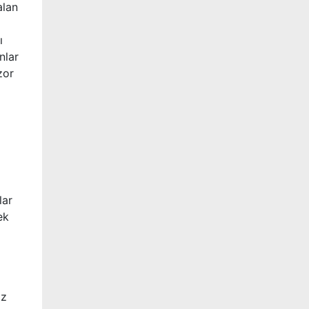
alan
ı
nlar
zor
lar
ek
az