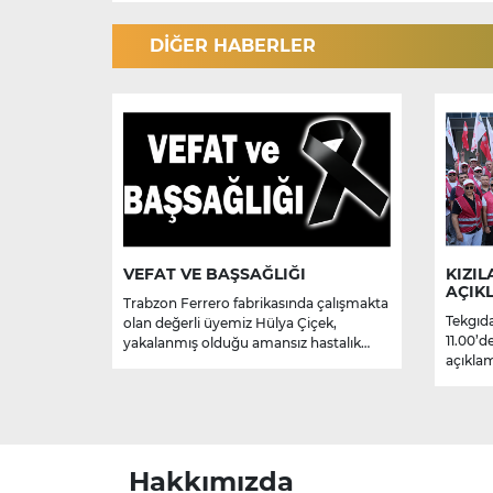
DİĞER HABERLER
VEFAT VE BAŞSAĞLIĞI
KIZIL
AÇIK
Trabzon Ferrero fabrikasında çalışmakta
Tekgıda
olan değerli üyemiz Hülya Çiçek,
11.00’d
yakalanmış olduğu amansız hastalık
açıklam
sebebiyle hayatını kaybetmiştir.
Merhume’ye Allah’tan rahmet; başta
ailesi olmak üzere yakınlarına,
sevenlerine ve çalışma arkadaşlarına
başsağlığı ve sabır dileriz.
Hakkımızda