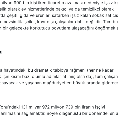
 milyon 900 bin kişi iken ticaretin azalması nedeniyle işsiz k
elik olarak ev hizmetlerinde bakıcı ya da temizlikçi olarak
da çeşitli gıda ve ürünleri satarken işsiz kalan sokak satıcıs
a mevsimlik işçiler, kayıtdışı çalışanlar dahil değildir. Tüm bu
kın bir gelecekte korkutucu boyutlara ulaşacağını öngörmek 
I
ma hayatındaki bu dramatik tabloya rağmen, (her ne kadar
 için kısmi bazı olumlu adımlar atılmış olsa da), tüm çalışan
 kapsayacak ve yaşanan mağduriyetleri büyük oranda giderec
Fonu’ndaki 131 milyar 972 milyon 739 bin liranın işçiyi
llanılmasını sağlamaktır. Böyle olağanüstü bir dönemde; en 