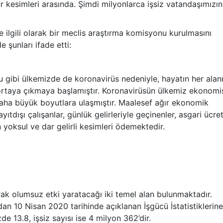
r kesimleri arasında. Şimdi milyonlarca işsiz vatandaşımızın
e ilgili olarak bir meclis araştırma komisyonu kurulmasını
 şunları ifade etti:
u gibi ülkemizde de koronavirüs nedeniyle, hayatın her alanı
 ortaya çıkmaya başlamıştır. Koronavirüsün ülkemiz ekonomi
 daha büyük boyutlara ulaşmıştır. Maalesef ağır ekonomik
ıtdışı çalışanlar, günlük gelirleriyle geçinenler, asgari ücretl
yoksul ve dar gelirli kesimleri ödemektedir.
arak olumsuz etki yaratacağı iki temel alan bulunmaktadır.
ndan 10 Nisan 2020 tarihinde açıklanan İşgücü İstatistiklerine
e 13.8, işsiz sayısı ise 4 milyon 362’dir.