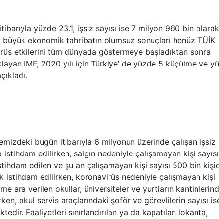
itibarıyla yüzde 23.1, işsiz sayısı ise 7 milyon 960 bin olarak
ı büyük ekonomik tahribatın olumsuz sonuçları henüz TÜİK
virüs etkilerini tüm dünyada göstermeye başladıktan sonra
layan IMF, 2020 yılı için Türkiye’ de yüzde 5 küçülme ve y
çıkladı.
emizdeki bugün itibarıyla 6 milyonun üzerinde çalışan işsiz
 istihdam edilirken, salgın nedeniyle çalışamayan kişi sayısı
stihdam edilen ve şu an çalışamayan kişi sayısı 500 bin kişid
 istihdam edilirken, koronavirüs nedeniyle çalışmayan kişi
me ara verilen okullar, üniversiteler ve yurtların kantinlerin
urken, okul servis araçlarındaki şoför ve görevlilerin sayısı is
tedir. Faaliyetleri sınırlandırılan ya da kapatılan lokanta,