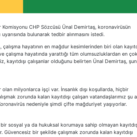
ler Komisyonu CHP Sözcüsü Ünal Demirtaş, koronavirüsün
 uyarısında bulunarak tedbir alınmasını istedi.
 çalışma hayatının en mağdur kesimlerinden biri olan kayıtd
ş ve çalışma hayatında yarattığı tüm olumsuzluklardan en ço
z, kayıtdışı çalışanlar olduğunu belirten Ünal Demirtaş, şunl
lan milyonlarca işçi var. İnsanlık dışı koşullarda, hiçbir
lışmak zorunda kalan kayıtdışı çalışan vatandaşlarımız şu 
oronavirüs nedeniyle şimdi çifte mağduriyet yaşıyorlar.
i bir sosyal ya da hukuksal korumaya sahip olmayan kayıtdış
r. Güvencesiz bir şekilde çalışmak zorunda kalan kayıtdışı