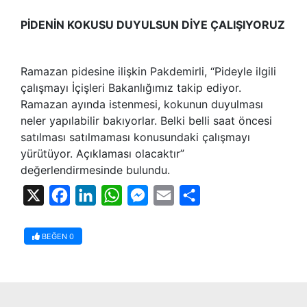
PİDENİN KOKUSU DUYULSUN DİYE ÇALIŞIYORUZ
Ramazan pidesine ilişkin Pakdemirli, “Pideyle ilgili
çalışmayı İçişleri Bakanlığımız takip ediyor.
Ramazan ayında istenmesi, kokunun duyulması
neler yapılabilir bakıyorlar. Belki belli saat öncesi
satılması satılmaması konusundaki çalışmayı
yürütüyor. Açıklaması olacaktır”
değerlendirmesinde bulundu.
X
Facebook
LinkedIn
WhatsApp
Messenger
Email
Share
BEĞEN
0