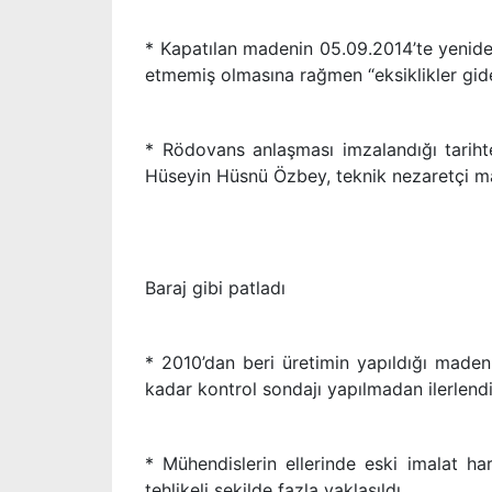
* Kapatılan madenin 05.09.2014’te yenide
etmemiş olmasına rağmen “eksiklikler gide
* Rödovans anlaşması imzalandığı tarih
Hüseyin Hüsnü Özbey, teknik nezaretçi mad
Baraj gibi patladı
* 2010’dan beri üretimin yapıldığı made
kadar kontrol sondajı yapılmadan ilerlendi
* Mühendislerin ellerinde eski imalat har
tehlikeli şekilde fazla yaklaşıldı.