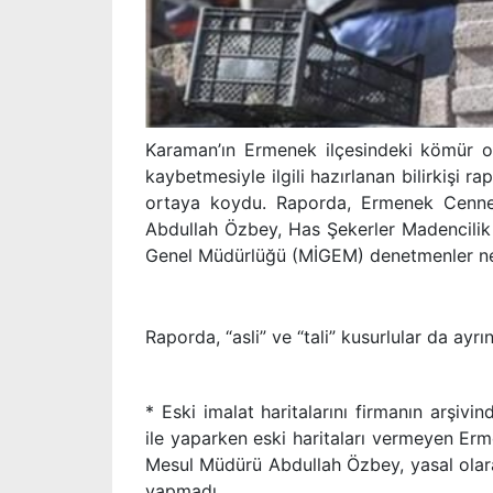
Karaman’ın Ermenek ilçesindeki kömür o
kaybetmesiyle ilgili hazırlanan bilirkişi r
ortaya koydu. Raporda, Ermenek Cenne 
Abdullah Özbey, Has Şekerler Madencilik 
Genel Müdürlüğü (MİGEM) denetmenler nez
Raporda, “asli” ve “tali” kusurlular da ayrın
* Eski imalat haritalarını firmanın arşi
ile yaparken eski haritaları vermeyen Er
Mesul Müdürü Abdullah Özbey, yasal olara
yapmadı.