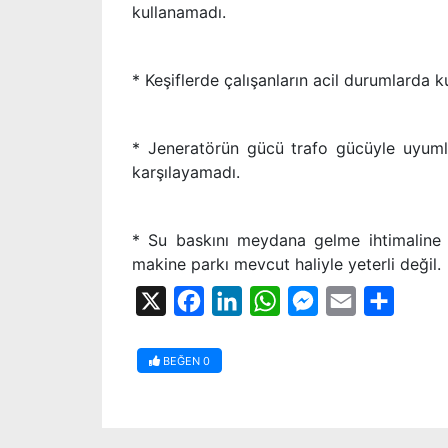
kullanamadı.
* Keşiflerde çalışanların acil durumlarda 
* Jeneratörün gücü trafo gücüyle uyumlu
karşılayamadı.
* Su baskını meydana gelme ihtimaline 
makine parkı mevcut haliyle yeterli değil.
X
Facebook
LinkedIn
WhatsApp
Messenger
Email
Share
BEĞEN
0