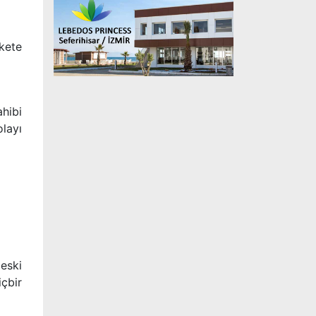
rkete
ahibi
layı
eski
içbir