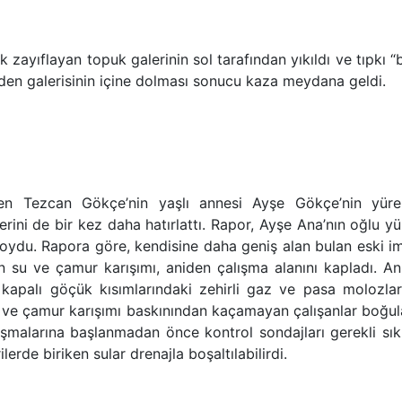
 zayıflayan topuk galerinin sol tarafından yıkıldı ve tıpkı “
aden galerisinin içine dolması sonucu kaza meydana geldi.
en Tezcan Gökçe’nin yaşlı annesi Ayşe Gökçe’nin yürek
ini de bir kez daha hatırlattı. Rapor, Ayşe Ana’nın oğlu y
oydu. Rapora göre, kendisine daha geniş alan bulan eski im
 su ve çamur karışımı, aniden çalışma alanını kapladı. An
kapalı göçük kısımlarındaki zehirli gaz ve pasa molozlar
su ve çamur karışımı baskınından kaçamayan çalışanlar boğu
lışmalarına başlanmadan önce kontrol sondajları gerekli sık
lerde biriken sular drenajla boşaltılabilirdi.