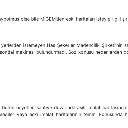
ybolmuş olsa bile MİGEM’den eski haritaları isteyip ilgili şi
i yerlerden istemeyen Has Şekerler Madencilik Şirketi’nin s
 sondaj makinesi bulundurmadı. Söz konusu nedenlerden do
ütün heyetler, şantiye duvarında asılı imalat haritasında 
nmediler veya eski imalat haritalarının temini konusunda h