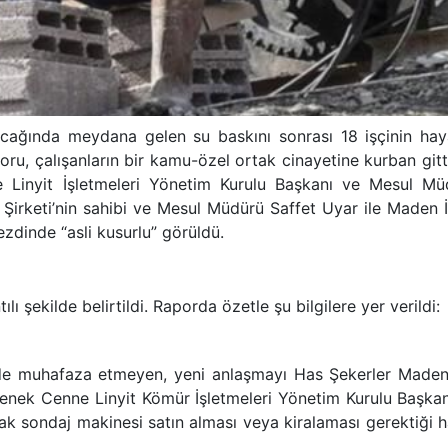
cağında meydana gelen su baskını sonrası 18 işçinin haya
aporu, çalışanların bir kamu-özel ortak cinayetine kurban gitt
Linyit İşletmeleri Yönetim Kurulu Başkanı ve Mesul Mü
Şirketi’nin sahibi ve Mesul Müdürü Saffet Uyar ile Maden İ
dinde “asli kusurlu” görüldü.
tılı şekilde belirtildi. Raporda özetle şu bilgilere yer verildi:
vinde muhafaza etmeyen, yeni anlaşmayı Has Şekerler Madenc
menek Cenne Linyit Kömür İşletmeleri Yönetim Kurulu Başkan
k sondaj makinesi satın alması veya kiralaması gerektiği h