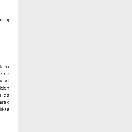
baraj
leri
üzme
alat
iden
ı da
larak
lıkta