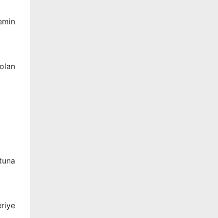
emin
olan
tuna
eriye