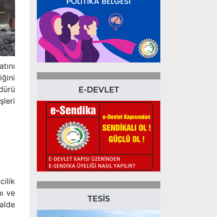
tını
iğini
dürü
E-DEVLET
şleri
ilik
ı ve
TESİS
alde