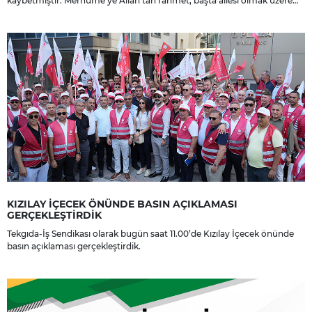
kaybetmiştir. Merhume’ye Allah’tan rahmet; başta ailesi olmak üzere
yakınlarına, sevenlerine ve çalışma arkadaşlarına başsağlığı ve sabır
dileriz.
KIZILAY İÇECEK ÖNÜNDE BASIN AÇIKLAMASI
GERÇEKLEŞTİRDİK
Tekgıda-İş Sendikası olarak bugün saat 11.00’de Kızılay İçecek önünde
basın açıklaması gerçekleştirdik.