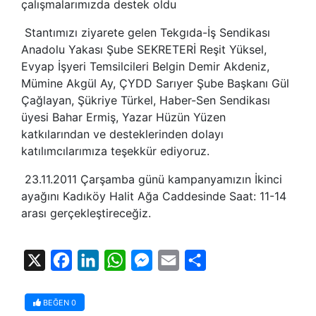
çalışmalarımızda destek oldu
Stantımızı ziyarete gelen Tekgıda-İş Sendikası
Anadolu Yakası Şube SEKRETERİ Reşit Yüksel,
Evyap İşyeri Temsilcileri Belgin Demir Akdeniz,
Mümine Akgül Ay, ÇYDD Sarıyer Şube Başkanı Gül
Çağlayan, Şükriye Türkel, Haber-Sen Sendikası
üyesi Bahar Ermiş, Yazar Hüzün Yüzen
katkılarından ve desteklerinden dolayı
katılımcılarımıza teşekkür ediyoruz.
23.11.2011 Çarşamba günü kampanyamızın İkinci
ayağını Kadıköy Halit Ağa Caddesinde Saat: 11-14
arası gerçekleştireceğiz.
X
Facebook
LinkedIn
WhatsApp
Messenger
Email
Share
BEĞEN
0