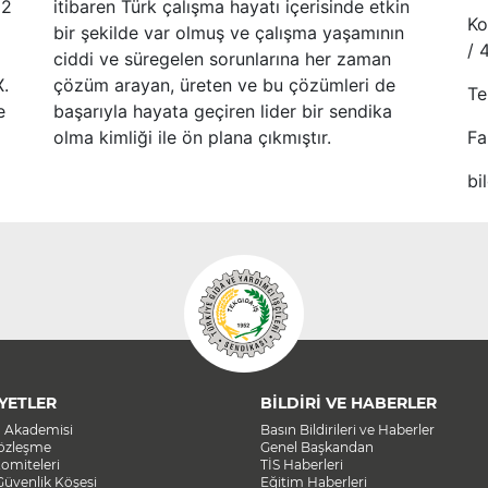
52
itibaren Türk çalışma hayatı içerisinde etkin
Ko
bir şekilde var olmuş ve çalışma yaşamının
/ 
ciddi ve süregelen sorunlarına her zaman
X.
çözüm arayan, üreten ve bu çözümleri de
Te
e
başarıyla hayata geçiren lider bir sendika
olma kimliği ile ön plana çıkmıştır.
Fa
bi
YETLER
BİLDİRİ VE HABERLER
a Akademisi
Basın Bildirileri ve Haberler
Sözleşme
Genel Başkandan
omiteleri
TİS Haberleri
Güvenlik Köşesi
Eğitim Haberleri