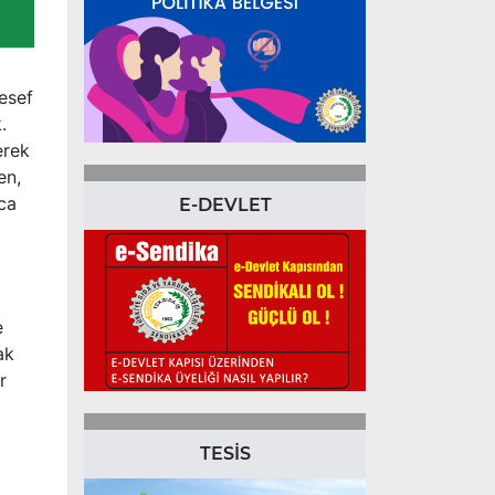
lesef
.
erek
en,
ca
E-DEVLET
e
ak
r
TESİS