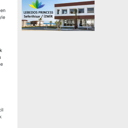
len
yle
ak
u
ne
il
k