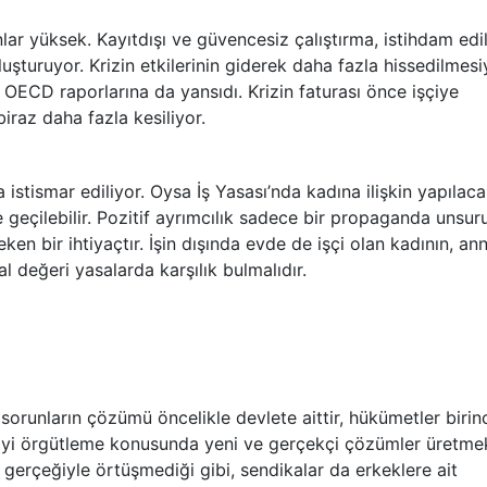
nlar yüksek. Kayıtdışı ve güvencesiz çalıştırma, istihdam edi
luşturuyor. Krizin etkilerinin giderek daha fazla hissedilmesi
 OECD raporlarına da yansıdı. Krizin faturası önce işçiye
iraz daha fazla kesiliyor.
 istismar ediliyor. Oysa İş Yasası’nda kadına ilişkin yapılac
geçilebilir. Pozitif ayrımcılık sadece bir propaganda unsur
ken bir ihtiyaçtır. İşin dışında evde de işçi olan kadının, an
 değeri yasalarda karşılık bulmalıdır.
li sorunların çözümü öncelikle devlete aittir, hükümetler birinc
çiyi örgütleme konusunda yeni ve gerçekçi çözümler üretme
gerçeğiyle örtüşmediği gibi, sendikalar da erkeklere ait