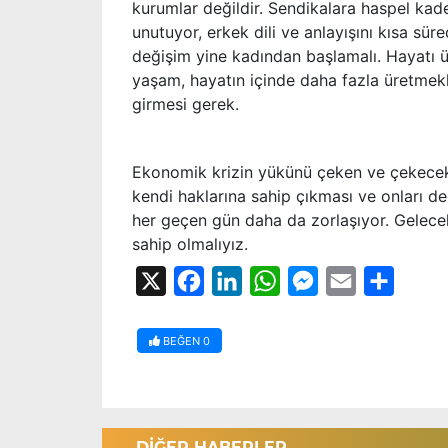
kurumlar değildir. Sendikalara haspel kade
unutuyor, erkek dili ve anlayışını kısa s
değişim yine kadından başlamalı. Hayatı ür
yaşam, hayatın içinde daha fazla üretmek
girmesi gerek.
Ekonomik krizin yükünü çeken ve çekecek ol
kendi haklarına sahip çıkması ve onları de
her geçen gün daha da zorlaşıyor. Gelecek
sahip olmalıyız.
X
Facebook
LinkedIn
WhatsApp
Messenger
Email
Share
BEĞEN
0
DİĞER HABERLER