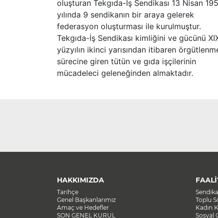
oluşturan Tekgıda-İş Sendikası 13 Nisan 19
yılında 9 sendikanın bir araya gelerek
federasyon oluşturması ile kurulmuştur.
Tekgıda-İş Sendikası kimliğini ve gücünü XI
yüzyılın ikinci yarısından itibaren örgütlenm
sürecine giren tütün ve gıda işçilerinin
mücadeleci geleneğinden almaktadır.
HAKKIMIZDA
FAALİ
Tarihçe
Sendik
Genel Başkanlarımız
Toplu 
Amaç ve Hedefler
Kadın K
SON GENEL KURUL
Sosyal 