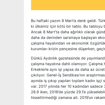
Bu haftaki yazım 8 Mart’a denk geldi. Türk
ki ülkemiz için kötü bir tablo. Bu tabloyu
Ancak 8 Mart’ta daha ağırlıklı olarak gün
daha da derinden sarsmaya başlayan ekon
çalışma hayatından ve ekonomik özgürlük
kurumları krizin pençesine düşerken, geç
Dünkü Aydınlık gazetesinde de yayımlandı
çalışma hayatına dahil olamıyor. Çalışma 
Erkeklerle aynı işi yapsa da daha az ücret 
çıkılıyor. Genel-İş Sendikası’nın araştırma
ayında iş çıkışı yapılan toplam kadın işçi
var. 2017 yılında her 10 kadından sadece 3
28.9 iken, 2018’de yüzde 29.1’e yükselebil
hissettirmediği zamana ait. 2019’un rakam