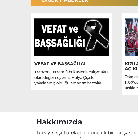
VEFAT VE BAŞSAĞLIĞI
KIZIL
AÇIK
Trabzon Ferrero fabrikasında çalışmakta
Tekgıda
olan değerli üyemiz Hülya Çiçek,
11.00’d
yakalanmış olduğu amansız hastalık
açıklam
sebebiyle hayatını kaybetmiştir.
Merhume’ye Allah’tan rahmet; başta
ailesi olmak üzere yakınlarına,
sevenlerine ve çalışma arkadaşlarına
başsağlığı ve sabır dileriz.
Hakkımızda
Türkiye işçi hareketinin önemli bir parçasını