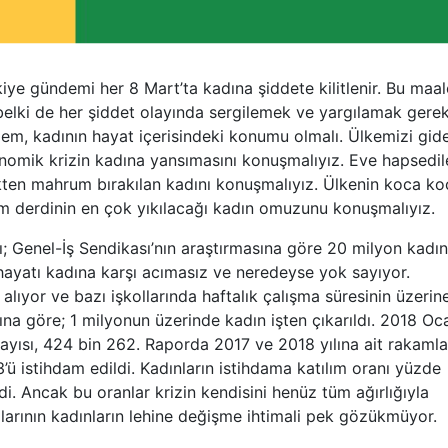
iye gündemi her 8 Mart’ta kadına şiddete kilitlenir. Bu maa
 belki de her şiddet olayında sergilemek ve yargılamak gerek
dem, kadının hayat içerisindeki konumu olmalı. Ülkemizi gid
omik krizin kadına yansımasını konuşmalıyız. Eve hapsedil
ten mahrum bırakılan kadını konuşmalıyız. Ülkenin koca ko
im derdinin en çok yıkılacağı kadın omuzunu konuşmalıyız.
; Genel-İş Sendikası’nın araştırmasına göre 20 milyon kadın
hayatı kadına karşı acımasız ve neredeyse yok sayıyor.
alıyor ve bazı işkollarında haftalık çalışma süresinin üzerin
sına göre; 1 milyonun üzerinde kadın işten çıkarıldı. 2018 Oc
 sayısı, 424 bin 262. Raporda 2017 ve 2018 yılına ait rakamla
’ü istihdam edildi. Kadınların istihdama katılım oranı yüzde
di. Ancak bu oranlar krizin kendisini henüz tüm ağırlığıyla
larının kadınların lehine değişme ihtimali pek gözükmüyor.