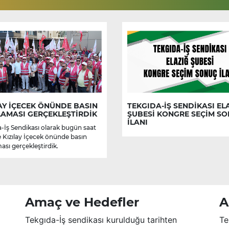
AY İÇECEK ÖNÜNDE BASIN
TEKGIDA-İŞ SENDİKASI EL
LAMASI GERÇEKLEŞTİRDİK
ŞUBESİ KONGRE SEÇİM S
İLANI
-İş Sendikası olarak bugün saat
e Kızılay İçecek önünde basın
ası gerçekleştirdik.
Amaç ve Hedefler
A
Tekgıda-İş sendikası kurulduğu tarihten
Te