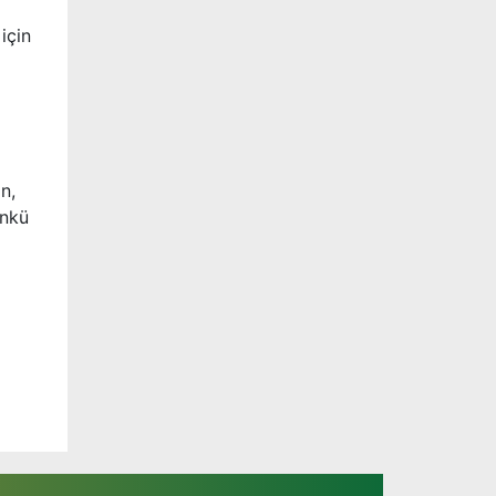
için
n,
ünkü