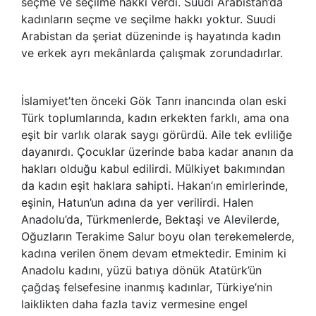
seçme ve seçilme hakkı verdi. Suudi Arabistan’da
kadınların seçme ve seçilme hakkı yoktur. Suudi
Arabistan da şeriat düzeninde iş hayatında kadın
ve erkek ayrı mekânlarda çalışmak zorundadırlar.
İslamiyet’ten önceki Gök Tanrı inancında olan eski
Türk toplumlarında, kadın erkekten farklı, ama ona
eşit bir varlık olarak saygı görürdü. Aile tek evliliğe
dayanırdı. Çocuklar üzerinde baba kadar ananın da
hakları olduğu kabul edilirdi. Mülkiyet bakımından
da kadın eşit haklara sahipti. Hakan’ın emirlerinde,
eşinin, Hatun’un adına da yer verilirdi. Halen
Anadolu’da, Türkmenlerde, Bektaşi ve Alevilerde,
Oğuzların Terakime Salur boyu olan terekemelerde,
kadına verilen önem devam etmektedir. Eminim ki
Anadolu kadını, yüzü batıya dönük Atatürk’ün
çağdaş felsefesine inanmış kadınlar, Türkiye’nin
laiklikten daha fazla taviz vermesine engel