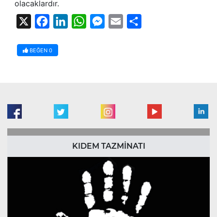
olacaklardır.
X
Facebook
LinkedIn
WhatsApp
Messenger
Email
Share
BEĞEN
0
KIDEM TAZMİNATI