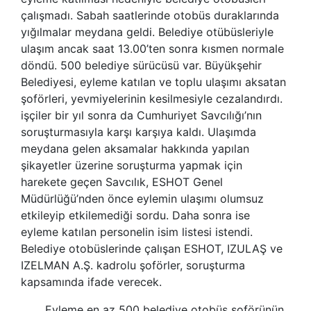
çalışmadı. Sabah saatlerinde otobüs duraklarında
yığılmalar meydana geldi. Belediye otübüsleriyle
ulaşım ancak saat 13.00’ten sonra kısmen normale
döndü. 500 belediye sürücüsü var. Büyükşehir
Belediyesi, eyleme katılan ve toplu ulaşımı aksatan
şoförleri, yevmiyelerinin kesilmesiyle cezalandırdı.
işçiler bir yıl sonra da Cumhuriyet Savcılığı’nın
soruşturmasıyla karşı karşıya kaldı. Ulaşımda
meydana gelen aksamalar hakkında yapılan
şikayetler üzerine soruşturma yapmak için
harekete geçen Savcılık, ESHOT Genel
Müdürlüğü’nden önce eylemin ulaşımı olumsuz
etkileyip etkilemediği sordu. Daha sonra ise
eyleme katılan personelin isim listesi istendi.
Belediye otobüslerinde çalışan ESHOT, IZULAŞ ve
IZELMAN A.Ş. kadrolu şoförler, soruşturma
kapsamında ifade verecek.
Eyleme en az 500 belediye otobüs şoförünün