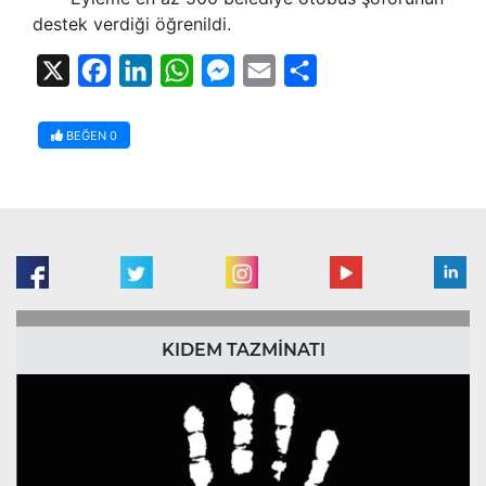
destek verdiği öğrenildi.
X
Facebook
LinkedIn
WhatsApp
Messenger
Email
Share
BEĞEN
0
KIDEM TAZMİNATI