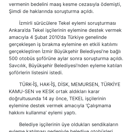
vermenin bedelini maaş kesme cezasıyla ödemişti,
Şimdi de haklarında soruşturma açıldı.
İzmirli sürücülere Tekel eylemi soruşturması
Ankara’da
Tekel işçilerinin
eylemine destek vermek
amacıyla 4 Şubat 2010’da Türkiye genelinde
gerçekleşen iş bırakma eylemine en etkili katılımı
gerçekleştiren İzmir Büyükşehir Belediyesi’ne bağlı
500 otobüs şoförüne aylar sonra soruşturma açıldı.
Savcılık, Büyükşehir Belediyesi’nden eyleme katılan
şoförlerin listesini istedi.
TÜRK-ÎŞ, HAK-ÎŞ, DİSK, MEMURSEN, TÜRKİYE
KAMU-SEN ve KESK ortak aldıkları karar
doğrultusunda 14 ay önce,
TEKEL işçilerinin
eylemine destek vermek amacıyla ‘Çalışmama
hakkını kullanma’ eylemi yaptı.
Belediye işçilerinin üye oldukları
sendikalar
ın
eyleme katılması nedeniyle belediye otobüsleri