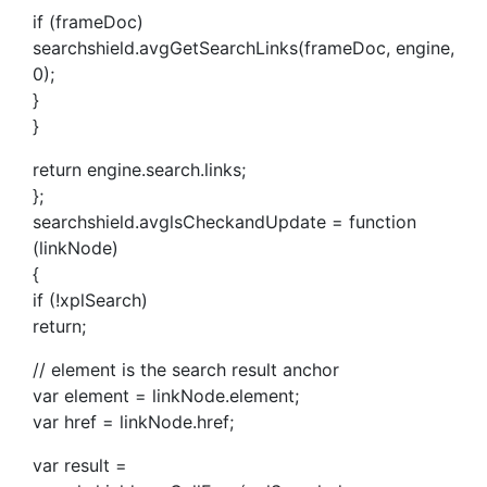
if (frameDoc)
searchshield.avgGetSearchLinks(frameDoc, engine,
0);
}
}
return engine.search.links;
};
searchshield.avglsCheckandUpdate = function
(linkNode)
{
if (!xplSearch)
return;
// element is the search result anchor
var element = linkNode.element;
var href = linkNode.href;
var result =