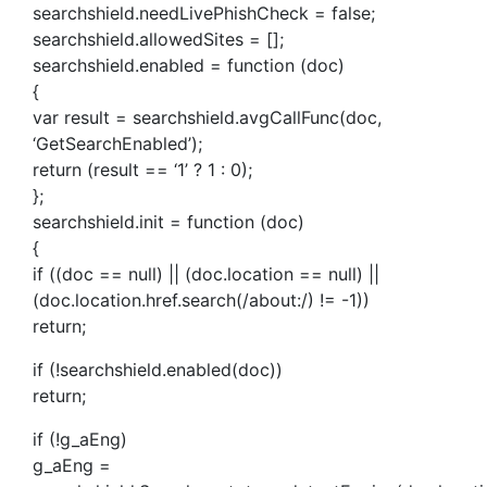
searchshield.needLivePhishCheck = false;
searchshield.allowedSites = [];
searchshield.enabled = function (doc)
{
var result = searchshield.avgCallFunc(doc,
‘GetSearchEnabled’);
return (result == ‘1’ ? 1 : 0);
};
searchshield.init = function (doc)
{
if ((doc == null) || (doc.location == null) ||
(doc.location.href.search(/about:/) != -1))
return;
if (!searchshield.enabled(doc))
return;
if (!g_aEng)
g_aEng =