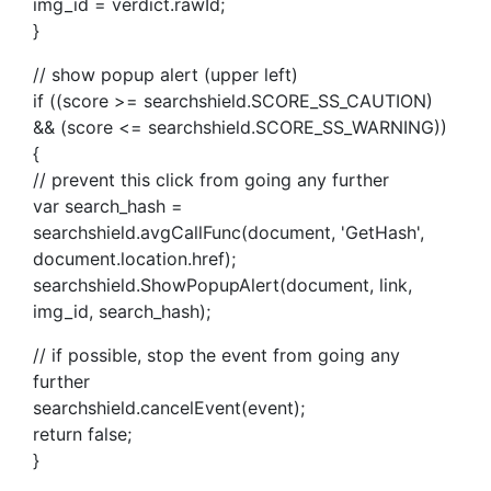
img_id = verdict.rawId;
}
// show popup alert (upper left)
if ((score >= searchshield.SCORE_SS_CAUTION)
&& (score <= searchshield.SCORE_SS_WARNING))
{
// prevent this click from going any further
var search_hash =
searchshield.avgCallFunc(document, 'GetHash',
document.location.href);
searchshield.ShowPopupAlert(document, link,
img_id, search_hash);
// if possible, stop the event from going any
further
searchshield.cancelEvent(event);
return false;
}