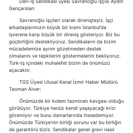
Deri-lş
Sendikas
ı üyesi Savranoğlu işçisi Aydın
Gençarslan:
Savranoğlu işçileri olarak direnişteyiz. İşçi
arkadaşlarımızın büyük bir kısmı İstanbul’da
işverene karşı büyük bir direniş gösteriyor. Biz bu
güçbirliğini destekliyoruz.
Sendikalar
ın da bizim
mücadelemize ayrım gözetmeden destek
olmalarını ve tepkilerini göstermelerini bekliyoruz.
Türk-tş içindeki muhalefet bizim de önümüzü
açacaktır.
TGS Üyesi Ulusal Kanal İzmir Haber Müdürü
Teoman Alver:
Önümüzde bir kıdem tazminatı kavgası olduğu
görülüyor. Türkiye henüz kendi yaşayacağı krizi
göremiyor ve bunu damarlarında hissedemiyor.
Önümüzde Türkiye’nin birliği sorunu var bu birliğin
de garantörü biziz.
Sendikalar
genel grevi nasıl