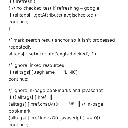
if ( !refresh )
{ // no checked test if refreshing – google
if (alltags[i].getAttribute('avglschecked'))
continue;
}
// mark search result anchor so it isn't processed
repeatedly
alltags[i].setAttribute('avglschecked', '1');
// ignore linked resources
if (alltags[i].tagName == 'LINK')
continue;
// ignore in-page bookmarks and javascript
if ((!alltags[i].href) ||
(alltags[i].href.charAt(0) == '#') || // in-page
bookmark
(alltags[i].href.indexOf("javascript") == 0))
continue;