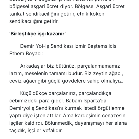
bölgesel
asgari ücret
diyor. Bölgesel
Asgari ücret
tarikat
sendikac
ılığını getirir, etnik köken
sendikac
ılığını getirir.
‘Birleştikçe işçi kazanır’
Demir Yol-Iş
Sendikas
ı izmir Baştemsilcisi
Ethem Boyacı:
Arkadaşlar biz bütünüz, parçalanmamamız
lazım, meselenin tamamı budur. Biz zeytin ağacı,
ceviz ağacı gibi güçlü gövdelere sahip olmalıyız.
Küçüldükçe parçalanırız, parçalandıkça
cebimizdeki para gider. Babam İsparta’da
DemiryolIş
Sendikas
ı’nı kurmak istedi örgütlenme
yaptı diye işten attılar. Ama kardeşimin cenazesini
işçiler kaldırdı. Bölünmedik, dayanışmayı her alana
taşıdık, işçiler vefalıdır.