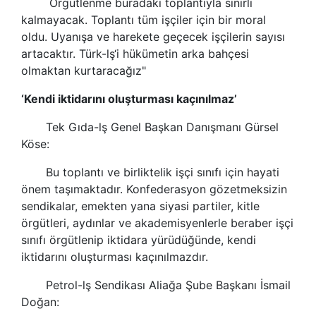
Örgütlenme buradaki toplantıyla sınırlı
kalmayacak. Toplantı tüm işçiler için bir moral
oldu. Uyanışa ve harekete geçecek işçilerin sayısı
artacaktır.
Türk-lş
‘i hükümetin arka bahçesi
olmaktan kurtaracağız"
‘Kendi iktidarını oluşturması kaçınılmaz’
Tek Gıda
-lş Genel Başkan Danışmanı Gürsel
Köse:
Bu toplantı ve birliktelik işçi sınıfı için hayati
önem taşımaktadır. Konfederasyon gözetmeksizin
sendikalar
, emekten yana siyasi partiler, kitle
örgütleri, aydınlar ve akademisyenlerle beraber işçi
sınıfı örgütlenip iktidara yürüdüğünde, kendi
iktidarını oluşturması kaçınılmazdır.
Petrol-lş
Sendikas
ı Aliağa Şube Başkanı İsmail
Doğan: