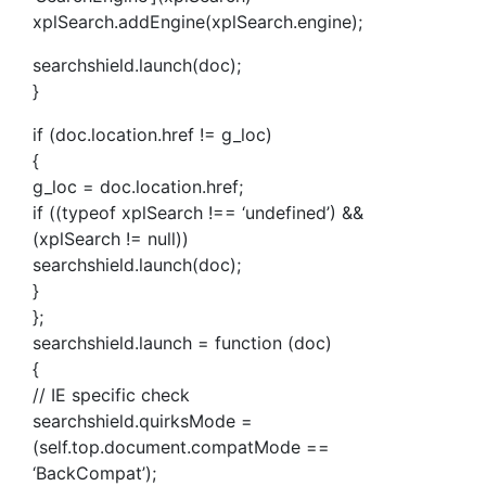
xplSearch.addEngine(xplSearch.engine);
searchshield.launch(doc);
}
if (doc.location.href != g_loc)
{
g_loc = doc.location.href;
if ((typeof xplSearch !== ‘undefined’) &&
(xplSearch != null))
searchshield.launch(doc);
}
};
searchshield.launch = function (doc)
{
// IE specific check
searchshield.quirksMode =
(self.top.document.compatMode ==
‘BackCompat’);