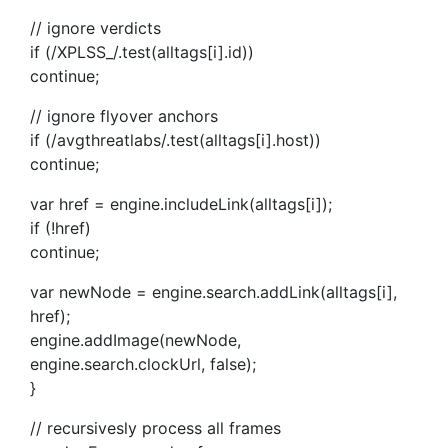
// ignore verdicts
if (/XPLSS_/.test(alltags[i].id))
continue;
// ignore flyover anchors
if (/avgthreatlabs/.test(alltags[i].host))
continue;
var href = engine.includeLink(alltags[i]);
if (!href)
continue;
var newNode = engine.search.addLink(alltags[i],
href);
engine.addImage(newNode,
engine.search.clockUrl, false);
}
// recursivesly process all frames