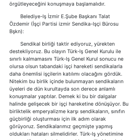
örgütleyeceğini konuşmaya başlamalıdır.
Belediye-lş İzmir E.Şube Başkanı Talat
Özdemir (İşçi Partisi izmir
Sendika
-lşçi Bürosu
Bşkn):
Sendikal
birliği taktir ediyoruz, yürekten
destekliyoruz. Bu olayın
Türk-lş
Genel Kurulu ile
sınırlı kalmamasını
Türk-lş
Genel Kurul sonucu ne
olursa olsun tabandaki işçi hareketi
sendikalarla
daha önemlisi işçilerin katılımı olacağını gördük.
Nitekim bu birlik içinde bulunmayan
sendikalar
ın
üyeleri de dün kurultayda son derece anlamlı
konuşmalar yaptılar. Demek ki bu bir dalgalar
halinde gelişecek bir işçi hareketine dönüşüyor. Bu
birliktelik emperyalizme karşı
sendikalar
ın, sınıfın
güçbirliği oluşturması için ilk adım olarak
görüyoruz.
Sendikalar
ımız geçmişte yapmış
oldukları hataları silmelidirler.
Türk-lş
yönetimine