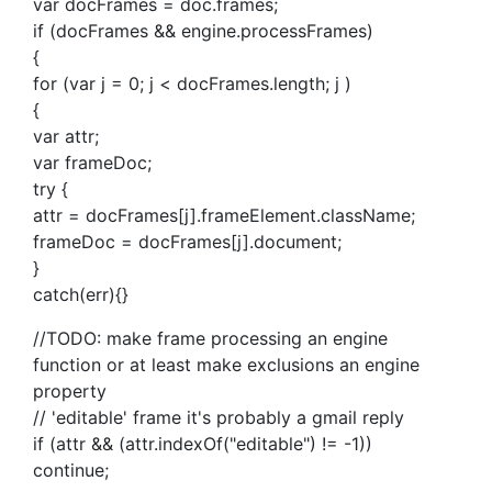
var docFrames = doc.frames;
if (docFrames && engine.processFrames)
{
for (var j = 0; j < docFrames.length; j )
{
var attr;
var frameDoc;
try {
attr = docFrames[j].frameElement.className;
frameDoc = docFrames[j].document;
}
catch(err){}
//TODO: make frame processing an engine
function or at least make exclusions an engine
property
// 'editable' frame it's probably a gmail reply
if (attr && (attr.indexOf("editable") != -1))
continue;