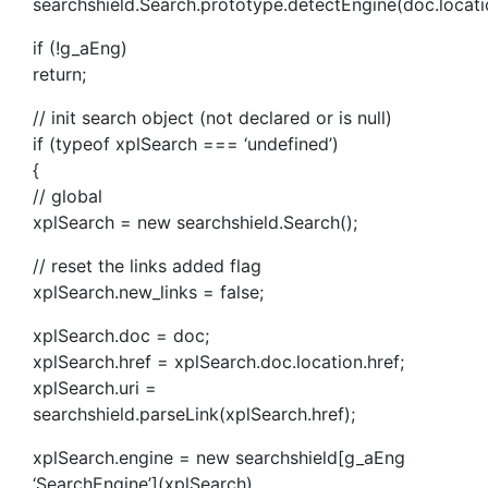
searchshield.Search.prototype.detectEngine(doc.locatio
if (!g_aEng)
return;
// init search object (not declared or is null)
if (typeof xplSearch === ‘undefined’)
{
// global
xplSearch = new searchshield.Search();
// reset the links added flag
xplSearch.new_links = false;
xplSearch.doc = doc;
xplSearch.href = xplSearch.doc.location.href;
xplSearch.uri =
searchshield.parseLink(xplSearch.href);
xplSearch.engine = new searchshield[g_aEng
‘SearchEngine’](xplSearch)