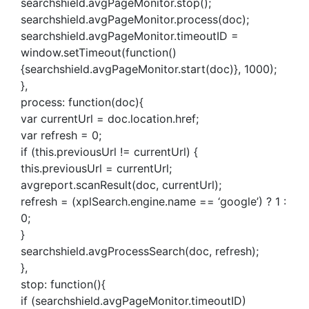
searchshield.avgPageMonitor.stop();
searchshield.avgPageMonitor.process(doc);
searchshield.avgPageMonitor.timeoutID =
window.setTimeout(function()
{searchshield.avgPageMonitor.start(doc)}, 1000);
},
process: function(doc){
var currentUrl = doc.location.href;
var refresh = 0;
if (this.previousUrl != currentUrl) {
this.previousUrl = currentUrl;
avgreport.scanResult(doc, currentUrl);
refresh = (xplSearch.engine.name == ‘google’) ? 1 :
0;
}
searchshield.avgProcessSearch(doc, refresh);
},
stop: function(){
if (searchshield.avgPageMonitor.timeoutID)