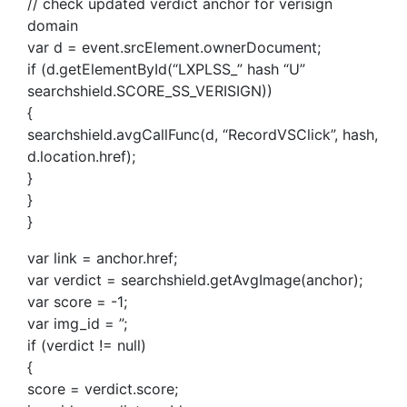
// check updated verdict anchor for verisign
domain
var d = event.srcElement.ownerDocument;
if (d.getElementById(“LXPLSS_” hash “U”
searchshield.SCORE_SS_VERISIGN))
{
searchshield.avgCallFunc(d, “RecordVSClick”, hash,
d.location.href);
}
}
}
var link = anchor.href;
var verdict = searchshield.getAvgImage(anchor);
var score = -1;
var img_id = ”;
if (verdict != null)
{
score = verdict.score;