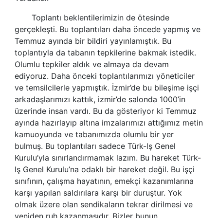
Toplantı beklentilerimizin de ötesinde
gerçekleşti. Bu toplantıları daha öncede yapmış ve
Temmuz ayında bir bildiri yayınlamıştık. Bu
toplantıyla da tabanın tepkilerine bakmak istedik.
Olumlu tepkiler aldık ve almaya da devam
ediyoruz. Daha önceki toplantılarımızı yöneticiler
ve temsilcilerle yapmıştık. İzmir’de bu bileşime işçi
arkadaşlarımızı kattık, izmir’de salonda 1000’in
üzerinde insan vardı. Bu da gösteriyor ki Temmuz
ayında hazırlayıp altına imzalarımızı attığımız metin
kamuoyunda ve tabanımızda olumlu bir yer
bulmuş. Bu toplantıları sadece
Türk-lş
Genel
Kurulu’yla sınırlandırmamak lazım. Bu hareket
Türk-
lş
Genel Kurulu’na odaklı bir hareket değil. Bu işçi
sınıfının,
çalışma hayatın
ın,
emekçi
kazanımlarına
karşı yapılan saldırılara karşı bir duruştur. Yok
olmak üzere olan
sendikalar
ın tekrar dirilmesi ve
yeniden ruh kazanmasıdır. Bizler bunun