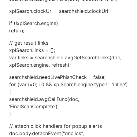
xplSearch.clockUrl = searchshield.clockUrl
if (!xplSearch.engine)
return;
// get result links
xplSearch.links = [];
var links = searchshield.avgGetSearchLinks(doc,
xplSearch.engine, refresh);
searchshield.needLivePhishCheck = false;
for (var i=0; i 0 && xplSearch.engine.type != ‘inline’)
{
searchshield.avgCallFunc(doc,
‘FinalScanComplete’);
}
// attach click handlers for popup alerts
doc.body.detachEvent(“onclick”,