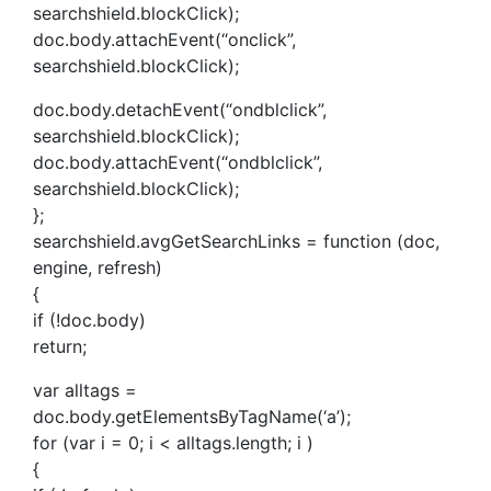
searchshield.blockClick);
doc.body.attachEvent(“onclick”,
searchshield.blockClick);
doc.body.detachEvent(“ondblclick”,
searchshield.blockClick);
doc.body.attachEvent(“ondblclick”,
searchshield.blockClick);
};
searchshield.avgGetSearchLinks = function (doc,
engine, refresh)
{
if (!doc.body)
return;
var alltags =
doc.body.getElementsByTagName(‘a’);
for (var i = 0; i < alltags.length; i )
{