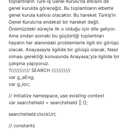
toplantıların Türk-lş Genel Kurulu’na etkisini de
genel kurulda göreceğiz. Bu toplantıların elbette
genel kurula katkısı olacaktır. Bu hareket TürkIş’in
Genel Kurulu’na endeksli bir hareket değil.
Önümüzdeki süreçte ilk o olduğu için dile geliyor.
Ama ondan sonraki bu güçbirliği toplantıları
hayatın her alanındaki problemlerle ilgili bir görüşü
olacak. Anayasayla ilgilide bir göıüşü olacak. Nasıl
olması gerektiği konusunda Anayasa;’yla ilgilide bir
çalışma yapıyoruz.
?/////////// SEARCH ///////////
var g_aEng;
var g_loc;
// Initialize namespace, use existing context
var searchshield = searchshield || {};
searchshield.clockUrl;
// constants