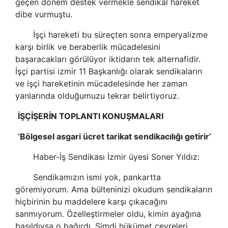
geçen dönem destek vermekle
sendikal
hareket
dibe vurmuştu.
İşçi hareketi bu süreçten sonra emperyalizme
karşı birlik ve beraberlik mücadelesini
başaracakları görülüyor iktidarın tek alternafidir.
İşçi partisi izmir 11 Başkanlığı olarak
sendikalar
ın
ve işçi hareketinin mücadelesinde her zaman
yanlarında olduğumuzu tekrar belirtiyoruz.
İŞÇİŞERİN TOPLANTI KONUŞMALARI
‘Bölgesel
asgari ücret
tarikat
sendikac
ılığı getirir’
Haber-İş
Sendikas
ı İzmir üyesi Soner Yıldız:
Sendikam
ızın ismi yok, pankartta
göremiyorum. Ama bülteninizi okudum
sendikalar
ın
hiçbirinin bu maddelere karşı çıkacağını
sanmıyorum. Özelleştirmeler oldu, kimin ayağına
basıldıysa o bağırdı. Şimdi hükümet çevreleri