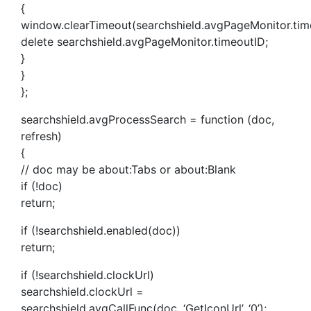
{
window.clearTimeout(searchshield.avgPageMonitor.tim
delete searchshield.avgPageMonitor.timeoutID;
}
}
};
searchshield.avgProcessSearch = function (doc,
refresh)
{
// doc may be about:Tabs or about:Blank
if (!doc)
return;
if (!searchshield.enabled(doc))
return;
if (!searchshield.clockUrl)
searchshield.clockUrl =
searchshield.avgCallFunc(doc, ‘GetIconUrl’, ‘0’);