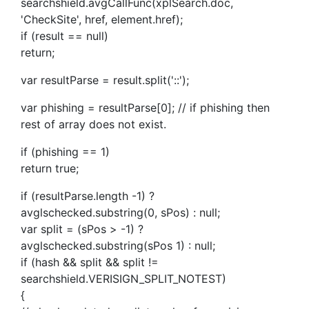
searchshield.avgCallFunc(xplSearch.doc,
'CheckSite', href, element.href);
if (result == null)
return;
var resultParse = result.split('::');
var phishing = resultParse[0]; // if phishing then
rest of array does not exist.
if (phishing == 1)
return true;
if (resultParse.length -1) ?
avglschecked.substring(0, sPos) : null;
var split = (sPos > -1) ?
avglschecked.substring(sPos 1) : null;
if (hash && split && split !=
searchshield.VERISIGN_SPLIT_NOTEST)
{