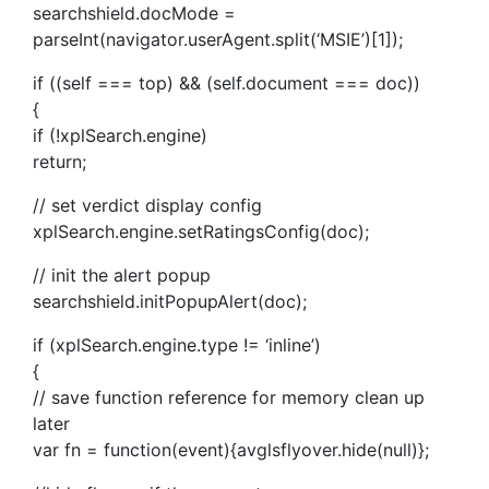
searchshield.docMode =
parseInt(navigator.userAgent.split(‘MSIE’)[1]);
if ((self === top) && (self.document === doc))
{
if (!xplSearch.engine)
return;
// set verdict display config
xplSearch.engine.setRatingsConfig(doc);
// init the alert popup
searchshield.initPopupAlert(doc);
if (xplSearch.engine.type != ‘inline’)
{
// save function reference for memory clean up
later
var fn = function(event){avglsflyover.hide(null)};