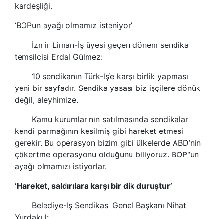
kardeşliği.
‘BOPun ayağı olmamız isteniyor’
İzmir Liman-İş üyesi geçen dönem
sendika
temsilcisi Erdal Gülmez:
10
sendikan
ın
Türk-lş
‘e karşı birlik yapması
yeni bir sayfadır.
Sendika
yasası biz işçilere dönük
değil, aleyhimize.
Kamu kurumlarının satılmasında
sendikalar
kendi parmağının kesilmiş gibi hareket etmesi
gerekir. Bu operasyon bizim gibi ülkelerde ABD’nin
çökertme operasyonu olduğunu biliyoruz. BOP"un
ayağı olmamızı istiyorlar.
‘Hareket, saldırılara karşı bir dik duruştur’
Belediye-lş
Sendikas
ı Genel Başkanı Nihat
Yurdakul: