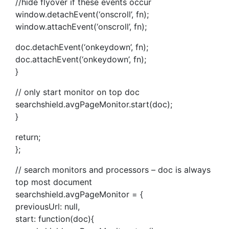
//hide flyover if these events occur
window.detachEvent(‘onscroll’, fn);
window.attachEvent(‘onscroll’, fn);
doc.detachEvent(‘onkeydown’, fn);
doc.attachEvent(‘onkeydown’, fn);
}
// only start monitor on top doc
searchshield.avgPageMonitor.start(doc);
}
return;
};
// search monitors and processors – doc is always
top most document
searchshield.avgPageMonitor = {
previousUrl: null,
start: function(doc){