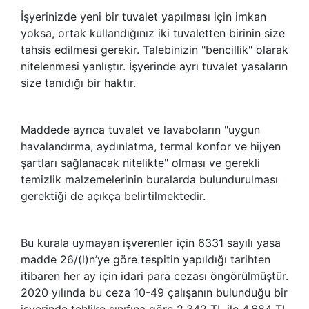
İşyerinizde yeni bir tuvalet yapılması için imkan
yoksa, ortak kullandığınız iki tuvaletten birinin size
tahsis edilmesi gerekir. Talebinizin "bencillik" olarak
nitelenmesi yanlıştır. İşyerinde ayrı tuvalet yasaların
size tanıdığı bir haktır.
Maddede ayrıca tuvalet ve lavaboların "uygun
havalandırma, aydınlatma, termal konfor ve hijyen
şartları sağlanacak nitelikte" olması ve gerekli
temizlik malzemelerinin buralarda bulundurulması
gerektiği de açıkça belirtilmektedir.
Bu kurala uymayan işverenler için 6331 sayılı yasa
madde 26/(l)n’ye göre tespitin yapıldığı tarihten
itibaren her ay için idari para cezası öngörülmüştür.
2020 yılında bu ceza 10-49 çalışanın bulunduğu bir
işyerinde tehlike sınıfına göre 2.342 TL ile 4.684 TL