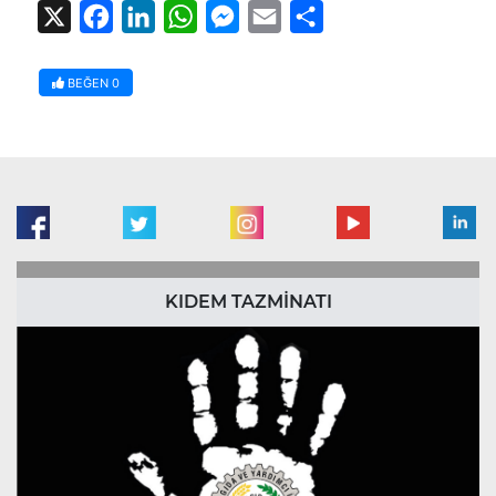
X
Facebook
LinkedIn
WhatsApp
Messenger
Email
Share
BEĞEN
0
KIDEM TAZMİNATI