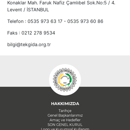
Konaklar Mah. Faruk Nafiz Çamlıbel Sok.No:5 / 4.
Levent / İSTANBUL
Telefon : 0535 973 63 17 - 0535 973 60 86
Faks : 0212 278 9534
bilgi@tekgida.org.tr
HAKKIMIZDA
Tarihçe
Genel Başkanlarımız
Amaç ve Hedefler
SON GENEL KURUL
Logo ve Kurumsal Kullanım