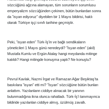
sözcüğünü ağzına alamayan, tüm sorunların sorumlusu
emperyalizm sözcüğünden çekinen, bütün bunlardan sonra
da "isyan ediyoruz" diyebilen bir 1 Mayıs bildirisi, haklı
olarak Türkiye işçi sınıfı tarihine geçmiştir.
Peki, "isyan eden" Türk-İş’in ve bağlı sendikaların
yöneticileri 1 Mayıs günü neredeydi? "İsyan eden" (akil)
Mustafa Kumlu ve Ergün Atalay hangi meydanda mitinge
katıldı? Hangi mitingde konuşma yaptı? Ne konuştu?
Pevrul Kavlak, Nazmi İrgat ve Ramazan Ağar Beşiktaş’ta
baskılara "isyan" etti mi? "İsyan" sözcüğüne bütün bunları
anlattım. Yazılanlann ciddiye alınacak bir yanının
bulunmadığına ikna olunca rahatladı. Türk-İş’i tanımayınca
bildiride yazılanlan ciddiye almış, üzülmüş zavallı.