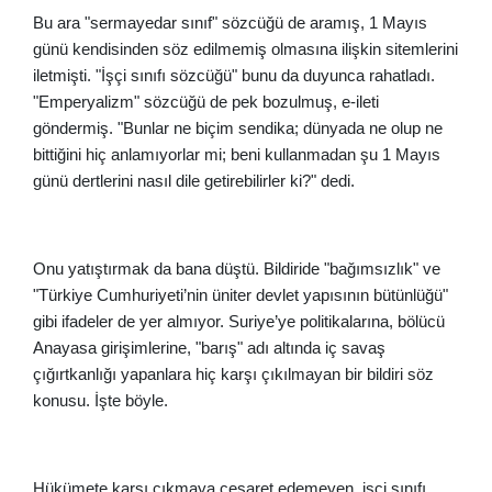
Bu ara "sermayedar sınıf" sözcüğü de aramış, 1 Mayıs
günü kendisinden söz edilmemiş olmasına ilişkin sitemlerini
iletmişti. "İşçi sınıfı sözcüğü" bunu da duyunca rahatladı.
"Emperyalizm" sözcüğü de pek bozulmuş, e-ileti
göndermiş. "Bunlar ne biçim sendika; dünyada ne olup ne
bittiğini hiç anlamıyorlar mi; beni kullanmadan şu 1 Mayıs
günü dertlerini nasıl dile getirebilirler ki?" dedi.
Onu yatıştırmak da bana düştü. Bildiride "bağımsızlık" ve
"Türkiye Cumhuriyeti’nin üniter devlet yapısının bütünlüğü"
gibi ifadeler de yer almıyor. Suriye’ye politikalarına, bölücü
Anayasa girişimlerine, "barış" adı altında iç savaş
çığırtkanlığı yapanlara hiç karşı çıkılmayan bir bildiri söz
konusu. İşte böyle.
Hükümete karşı çıkmaya cesaret edemeyen, işçi sınıfı