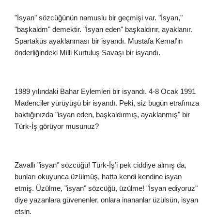
"İsyan" sözcüğünün namuslu bir geçmişi var. "İsyan,"
"başkaldm" demektir. "İsyan eden" başkaldırır, ayaklanır.
Spartaküs ayaklanması bir isyandı. Mustafa Kemal’in
önderliğindeki Milli Kurtuluş Savaşı bir isyandı.
1989 yılındaki Bahar Eylemleri bir isyandı. 4-8 Ocak 1991
Madenciler yürüyüşü bir isyandı. Peki, siz bugün etrafınıza
baktığınızda "isyan eden, başkaldırmış, ayaklanmış" bir
Türk-İş görüyor musunuz?
Zavallı "isyan" sözcüğü! Türk-İş’i pek ciddiye almış da,
bunları okuyunca üzülmüş, hatta kendi kendine isyan
etmiş. Üzülme, "isyan" sözcüğü, üzülme! "İsyan ediyoruz"
diye yazanlara güvenenler, onlara inananlar üzülsün, isyan
etsin.