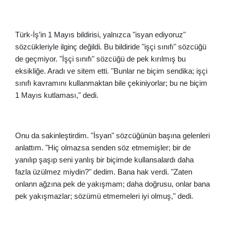
Türk-İş’in 1 Mayıs bildirisi, yalnızca "isyan ediyoruz"
sözcükleriyle ilginç değildi. Bu bildiride "işçi sınıfı" sözcüğü
de geçmiyor. "İşçi sınıfı" sözcüğü de pek kırılmış bu
eksikliğe. Aradı ve sitem etti. "Bunlar ne biçim sendika; işçi
sınıfı kavramını kullanmaktan bile çekiniyorlar; bu ne biçim
1 Mayıs kutlaması," dedi.
Onu da sakinleştirdim. "İsyan" sözcüğünün başına gelenleri
anlattım. "Hiç olmazsa senden söz etmemişler; bir de
yanılıp şaşıp seni yanlış bir biçimde kullansalardı daha
fazla üzülmez miydin?" dedim. Bana hak verdi. "Zaten
onlann ağzına pek de yakışmam; daha doğrusu, onlar bana
pek yakışmazlar; sözümü etmemeleri iyi olmuş," dedi.