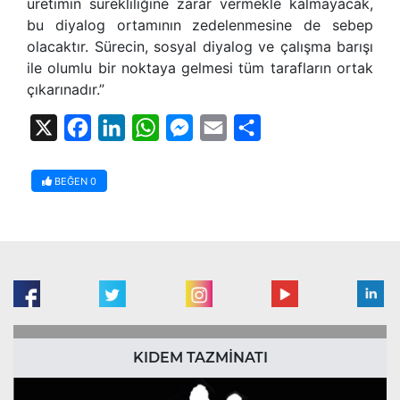
üretimin sürekliliğine zarar vermekle kalmayacak,
bu diyalog ortamının zedelenmesine de sebep
olacaktır. Sürecin, sosyal diyalog ve çalışma barışı
ile olumlu bir noktaya gelmesi tüm tarafların ortak
çıkarınadır.”
X
Facebook
LinkedIn
WhatsApp
Messenger
Email
Share
BEĞEN
0
KIDEM TAZMİNATI