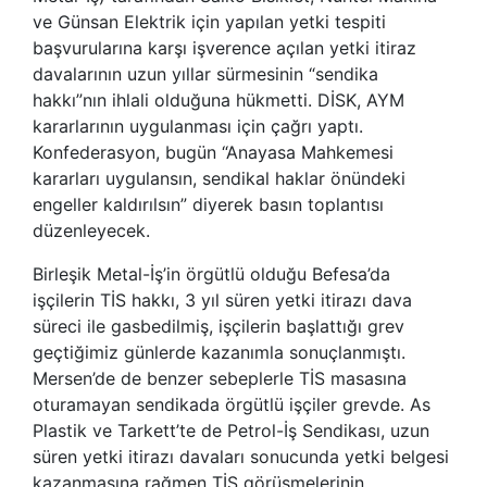
ve Günsan Elektrik için yapılan yetki tespiti
başvurularına karşı işverence açılan yetki itiraz
davalarının uzun yıllar sürmesinin “sendika
hakkı”nın ihlali olduğuna hükmetti. DİSK, AYM
kararlarının uygulanması için çağrı yaptı.
Konfederasyon, bugün “Anayasa Mahkemesi
kararları uygulansın, sendikal haklar önündeki
engeller kaldırılsın” diyerek basın toplantısı
düzenleyecek.
Birleşik Metal-İş’in örgütlü olduğu Befesa’da
işçilerin TİS hakkı, 3 yıl süren yetki itirazı dava
süreci ile gasbedilmiş, işçilerin başlattığı grev
geçtiğimiz günlerde kazanımla sonuçlanmıştı.
Mersen’de de benzer sebeplerle TİS masasına
oturamayan sendikada örgütlü işçiler grevde. As
Plastik ve Tarkett’te de Petrol-İş Sendikası, uzun
süren yetki itirazı davaları sonucunda yetki belgesi
kazanmasına rağmen TİS görüşmelerinin