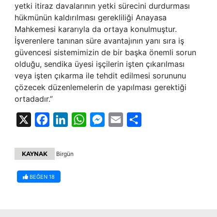
yetki itiraz davalarının yetki sürecini durdurması
hükmünün kaldırılması gerekliliği Anayasa
Mahkemesi kararıyla da ortaya konulmuştur.
İşverenlere tanınan süre avantajının yanı sıra iş
güvencesi sistemimizin de bir başka önemli sorun
olduğu, sendika üyesi işçilerin işten çıkarılması
veya işten çıkarma ile tehdit edilmesi sorununu
çözecek düzenlemelerin de yapılması gerektiği
ortadadır.”
X
Facebook
LinkedIn
WhatsApp
Messenger
Email
Share
KAYNAK
Birgün
BEĞEN
18