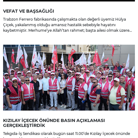
VEFAT VE BAŞSAĞLIĞI
Trabzon Ferrero fabrikasında çalışmakta olan değerli üyemiz Hülya
Çiçek, yakalanmış olduğu amansız hastalık sebebiyle hayatını
kaybetmiştir. Merhume’ye Allah’tan rahmet; başta ailesi olmak üzere
yakınlarına, sevenlerine ve çalışma arkadaşlarına başsağlığı ve sabır
dileriz.
KIZILAY İÇECEK ÖNÜNDE BASIN AÇIKLAMASI
GERÇEKLEŞTİRDİK
Tekgıda-İş Sendikası olarak bugün saat 11.00’de Kızılay İçecek önünde