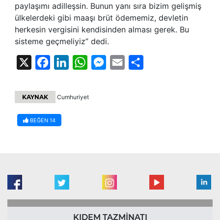
paylaşımı adilleşsin. Bunun yanı sıra bizim gelişmiş
ülkelerdeki gibi maaşı brüt ödememiz, devletin
herkesin vergisini kendisinden alması gerek. Bu
sisteme geçmeliyiz” dedi.
X
Facebook
LinkedIn
WhatsApp
Messenger
Email
Share
KAYNAK
Cumhuriyet
BEĞEN
14
KIDEM TAZMİNATI