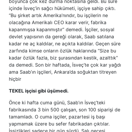
boyunca çok kez durma noktasına geldi. Bu süre
içinde İsveç’in sağcı hükümeti, işçiye sahip çıktı.
“Bu şirket artık Amerika’nındır, bu işçilerin ne
olacağına Amerikalı CEO karar verir, fabrika
kapanmışsa kapanmıştır” demedi. İşçiler, sosyal
devlet yapısının da gereği olarak, Saab satılana
kadar ne aç kaldılar, ne açıkta kaldılar. Geçen süre
zarfında kimse onların özlük haklarında “Size bu
kadar özlük fazla, biz şurasından kestik, azalttık”
da demedi. Son bir haftada, İsveç’te çok kar yağdı
ama Saab’ın işçileri, Ankara’da soğuktan titreyen
hiçbir
TEKEL işçisi gibi üşümedi.
Önce ki hafta cuma günü, Saab’ın İsveç’teki
fabrikasında 3 bin 500 çalışan, son 100 siparişi de
tamamladı. O cuma işçiler, pazartesi iş başı
yapmamak üzere bu sefer fabrikadan çıktılar.
İşsizlikleri sadece bir gün sürdü. Salı gecesi