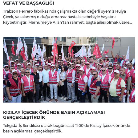
VEFAT VE BAŞSAĞLIĞI
Trabzon Ferrero fabrikasında çalışmakta olan değerli üyemiz Hülya
Çiçek, yakalanmış olduğu amansız hastalık sebebiyle hayatını
kaybetmiştir. Merhume’ye Allah’tan rahmet; başta ailesi olmak üzere
yakınlarına, sevenlerine ve çalışma arkadaşlarına başsağlığı ve sabır
dileriz.
KIZILAY İÇECEK ÖNÜNDE BASIN AÇIKLAMASI
GERÇEKLEŞTİRDİK
Tekgıda-İş Sendikası olarak bugün saat 11.00’de Kızılay İçecek önünde
basın açıklaması gerçekleştirdik.