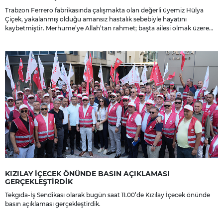
Trabzon Ferrero fabrikasında çalışmakta olan değerli üyemiz Hülya
Çiçek, yakalanmış olduğu amansız hastalık sebebiyle hayatını
kaybetmiştir. Merhume’ye Allah’tan rahmet; başta ailesi olmak üzere
yakınlarına, sevenlerine ve çalışma arkadaşlarına başsağlığı ve sabır
dileriz.
KIZILAY İÇECEK ÖNÜNDE BASIN AÇIKLAMASI
GERÇEKLEŞTİRDİK
Tekgıda-İş Sendikası olarak bugün saat 11.00’de Kızılay İçecek önünde
basın açıklaması gerçekleştirdik.