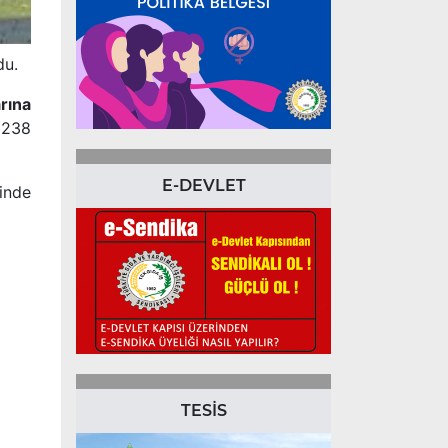
ldu.
rına
e 238
E-DEVLET
sinde
TESİS