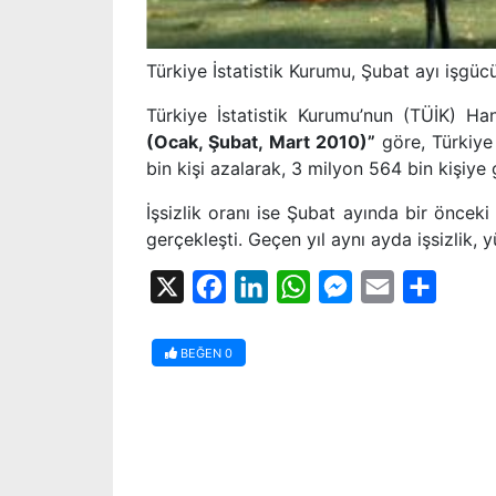
Türkiye İstatistik Kurumu, Şubat ayı işgücü
Türkiye İstatistik Kurumu’nun (TÜİK) Han
(Ocak, Şubat, Mart 2010)”
göre, Türkiye
bin kişi azalarak, 3 milyon 564 bin kişiye g
İşsizlik oranı ise Şubat ayında bir önceki
gerçekleşti. Geçen yıl aynı ayda işsizlik, y
X
Facebook
LinkedIn
WhatsApp
Messenger
Email
Share
BEĞEN
0