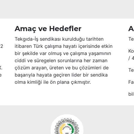
Amaç ve Hedefler
A
Tekgıda-İş sendikası kurulduğu tarihten
Te
52
itibaren Türk çalışma hayatı içerisinde etkin
Ko
bir şekilde var olmuş ve çalışma yaşamının
/ 
ciddi ve süregelen sorunlarına her zaman
X.
çözüm arayan, üreten ve bu çözümleri de
Te
e
başarıyla hayata geçiren lider bir sendika
olma kimliği ile ön plana çıkmıştır.
Fa
bi