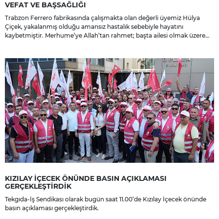
VEFAT VE BAŞSAĞLIĞI
Trabzon Ferrero fabrikasında çalışmakta olan değerli üyemiz Hülya
Çiçek, yakalanmış olduğu amansız hastalık sebebiyle hayatını
kaybetmiştir. Merhume’ye Allah’tan rahmet; başta ailesi olmak üzere
yakınlarına, sevenlerine ve çalışma arkadaşlarına başsağlığı ve sabır
dileriz.
KIZILAY İÇECEK ÖNÜNDE BASIN AÇIKLAMASI
GERÇEKLEŞTİRDİK
Tekgıda-İş Sendikası olarak bugün saat 11.00’de Kızılay İçecek önünde
basın açıklaması gerçekleştirdik.