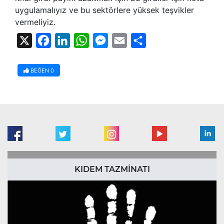
uygulamalıyız ve bu sektörlere yüksek teşvikler
vermeliyiz.
X
Facebook
LinkedIn
WhatsApp
Messenger
Email
Share
BEĞEN
0
KIDEM TAZMİNATI