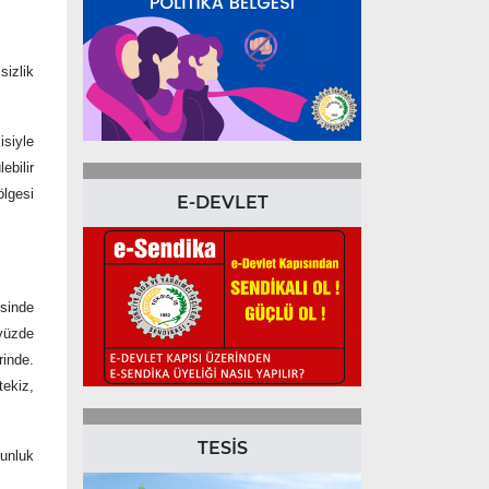
sizlik
siyle
ebilir
ölgesi
E-DEVLET
esinde
 yüzde
rinde.
tekiz,
TESİS
unluk