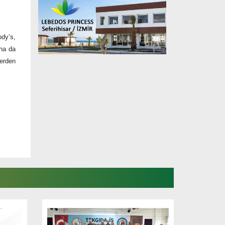
dy’s,
ha da
lerden