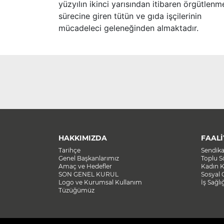
yüzyılın ikinci yarısından itibaren örgütlenm
sürecine giren tütün ve gıda işçilerinin
mücadeleci geleneğinden almaktadır.
HAKKIMIZDA
FAALİ
Tarihçe
Sendik
Genel Başkanlarımız
Toplu 
Amaç ve Hedefler
Kadın K
SON GENEL KURUL
Sosyal 
Logo ve Kurumsal Kullanım
İş Sağlı
Tüzüğümüz