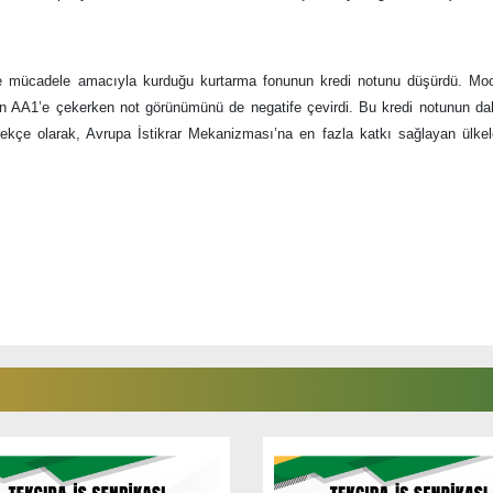
le mücadele amacıyla kurduğu kurtarma fonunun kredi notunu düşürdü. Moo
an AA1’e çekerken not görünümünü de negatife çevirdi. Bu kredi notunun da
rekçe olarak, Avrupa İstikrar Mekanizması’na en fazla katkı sağlayan ülke