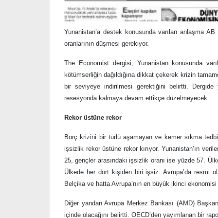
Yunanistan’a destek konusunda varılan anlaşma AB lid
oranlarının düşmesi gerekiyor.
The Economist dergisi, Yunanistan konusunda varıla
kötümserliğin dağıldığına dikkat çekerek krizin tamamen
bir seviyeye indirilmesi gerektiğini belirtti. Dergi
resesyonda kalmaya devam ettikçe düzelmeyecek.
R
ekor üstüne rekor
Borç krizini bir türlü aşamayan ve kemer sıkma tedbi
işsizlik rekor üstüne rekor kırıyor. Yunanistan’ın ver
25, gençler arasındaki işsizlik oranı ise yüzde 57. Ülk
Ülkede her dört kişiden biri işsiz. Avrupa’da resmi o
Belçika ve hatta Avrupa’nın en büyük ikinci ekonomisi
Diğer yandan Avrupa Merkez Bankası (AMD) Başkanı M
içinde olacağını belirtti. OECD’den yayımlanan bir rap