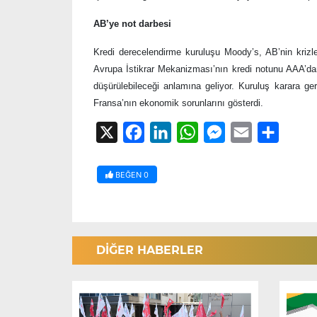
A
B’ye not darbesi
Kredi derecelendirme kuruluşu Moody’s, AB’nin kriz
Avrupa İstikrar Mekanizması’nın kredi notunu AAA’d
düşürülebileceği anlamına geliyor. Kuruluş karara ge
Fransa’nın ekonomik sorunlarını gösterdi.
X
Facebook
LinkedIn
WhatsApp
Messenger
Email
Share
BEĞEN
0
DİĞER HABERLER