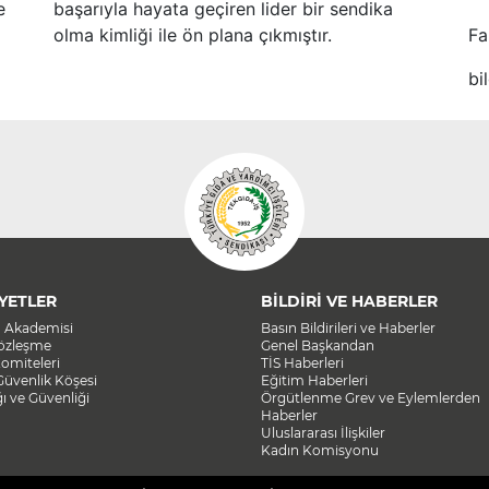
e
başarıyla hayata geçiren lider bir sendika
olma kimliği ile ön plana çıkmıştır.
Fa
bi
YETLER
BİLDİRİ VE HABERLER
a Akademisi
Basın Bildirileri ve Haberler
Sözleşme
Genel Başkandan
omiteleri
TİS Haberleri
Güvenlik Köşesi
Eğitim Haberleri
ğı ve Güvenliği
Örgütlenme Grev ve Eylemlerden
Haberler
Uluslararası İlişkiler
Kadın Komisyonu