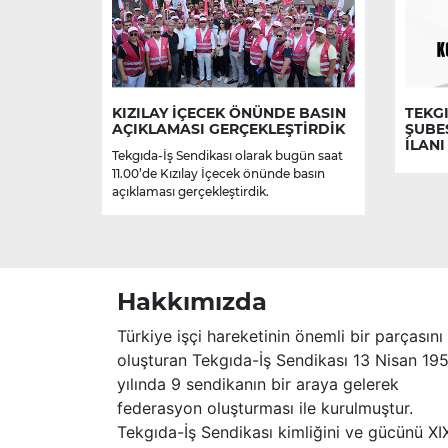
KIZILAY İÇECEK ÖNÜNDE BASIN
TEKGI
AÇIKLAMASI GERÇEKLEŞTİRDİK
ŞUBE
İLANI
Tekgıda-İş Sendikası olarak bugün saat
11.00’de Kızılay İçecek önünde basın
açıklaması gerçekleştirdik.
Hakkımızda
Türkiye işçi hareketinin önemli bir parçasını
oluşturan Tekgıda-İş Sendikası 13 Nisan 19
yılında 9 sendikanın bir araya gelerek
federasyon oluşturması ile kurulmuştur.
Tekgıda-İş Sendikası kimliğini ve gücünü XI