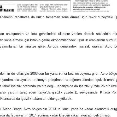
erlerini rahatlatsa da krizin tamamen sona ermesi için rekor düzeydeki iş
n anlaşmanın ve kıta genelindeki ülkelere verilen destek sözlerinin etki
 sona ermesi için kıtanın çevre ekonomilerindeki işsizlik oranlarının sürdürül
de yayımlanan bir analize göre, Avrupa genelindeki işsizlik oranları Avro b
rlerinin de etkisiyle 2008’den bu yana ikinci kez resesyona giren Avro bölg
ilen yardımlarla ayakta tutulmaya çalışılmasına rağmen ülkedeki işsizlik oranı
e rekor işsizlik oranında yalnız değil. İspanya’da da işsizlik yüzde 26’nın üze
larak yardım talep eden İtalya’da işsizlik yüzde 11 seviyesinde. Kıtada Por
 Fransa’da da işsizlik rakamları oldukça yüksek.
ario Draghi Avro bölgesinin 2013’ün ikinci yarısına kadar ekonomik durg
orda da İspanya’nın 2014 sonuna kadar krizden çıkamayacağı belirtilmişti.