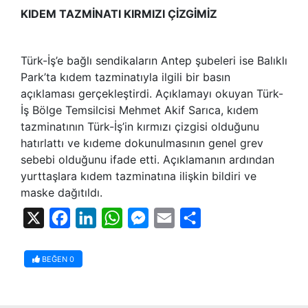
KIDEM TAZMİNATI KIRMIZI ÇİZGİMİZ
Türk-İş’e bağlı sendikaların Antep şubeleri ise Balıklı
Park’ta kıdem tazminatıyla ilgili bir basın
açıklaması gerçekleştirdi. Açıklamayı okuyan Türk-
İş Bölge Temsilcisi Mehmet Akif Sarıca, kıdem
tazminatının Türk-İş’in kırmızı çizgisi olduğunu
hatırlattı ve kıdeme dokunulmasının genel grev
sebebi olduğunu ifade etti. Açıklamanın ardından
yurttaşlara kıdem tazminatına ilişkin bildiri ve
maske dağıtıldı.
X
Facebook
LinkedIn
WhatsApp
Messenger
Email
Share
BEĞEN
0