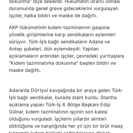
dokunma" diye seslendi. Hükümetin ısrarcı olması
durumunda genel greve gideceklerini vurgulayan
işçiler, halka bildiri ve maske de dağıttı.
AKP hükümetinin kıdem tazminatının gaspına
yönelik girişimlerine karşı sendikaların eylemleri
sürüyor. Türk-İş’e bağlı sendikaların Adana ve
Antep şubeleri, dün eylemdeydi. Yapılan
açıklamaların ardından işçiler, çevredeki yurttaşlara
"Kıdem tazminatıma dokunma" başlıklı bildiri ve
maske dağıttı.
Adana’da Dörtyol kavşağında bir araya gelen Türk-
İş’e bağlı sendikalar, burada stant kurdu. Stantta
açıklama yapan Türk-İş 4. Bölge Başkanı Edip
Gülnar, kıdem tazminatının işçinin son kalesi
olduğunu vurguladı. İşçilerin yıllardır alınteri
döktüğüne ve karşılığında her yıl için bir brüt maaş
tutarında kıdem birikimi sağladıklarına dikkat