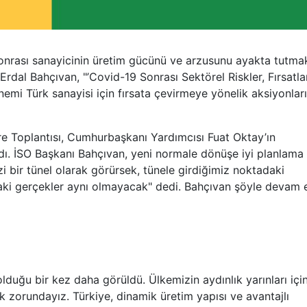
sonrası sanayicinin üretim gücünü ve arzusunu ayakta tutma
ı Erdal Bahçıvan, "’Covid-19 Sonrası Sektörel Riskler, Fırsatla
emi Türk sanayisi için fırsata çevirmeye yönelik aksiyonları
re Toplantısı, Cumhurbaşkanı Yardımcısı Fuat Oktay’ın
ldı. İSO Başkanı Bahçıvan, yeni normale dönüşe iyi planlama 
zi bir tünel olarak görürsek, tünele girdiğimiz noktadaki
aki gerçekler aynı olmayacak" dedi. Bahçıvan şöyle devam e
duğu bir kez daha görüldü. Ülkemizin aydınlık yarınları içi
zorundayız. Türkiye, dinamik üretim yapısı ve avantajlı