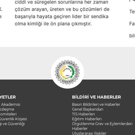
ciddi ve süregelen sorunlarına her zaman
X.
çözüm arayan, üreten ve bu çözümleri de
Te
e
başarıyla hayata geçiren lider bir sendika
olma kimliği ile ön plana çıkmıştır.
Fa
bi
YETLER
BİLDİRİ VE HABERLER
a Akademisi
Basın Bildirileri ve Haberler
Sözleşme
Genel Başkandan
omiteleri
TİS Haberleri
Güvenlik Köşesi
Eğitim Haberleri
ğı ve Güvenliği
Örgütlenme Grev ve Eylemlerden
Haberler
Uluslararası İlişkiler