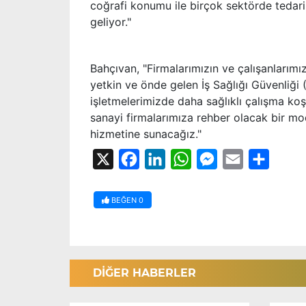
coğrafi konumu ile birçok sektörde tedar
geliyor."
Bahçıvan, "Firmalarımızın ve çalışanlarımı
yetkin ve önde gelen İş Sağlığı Güvenliği 
işletmelerimizde daha sağlıklı çalışma koş
sanayi firmalarımıza rehber olacak bir mo
hizmetine sunacağız."
X
Facebook
LinkedIn
WhatsApp
Messenger
Email
Share
BEĞEN
0
DİĞER HABERLER