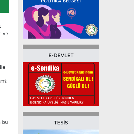
k
r ve
E-DEVLET
ile
tti:
n bu
TESİS