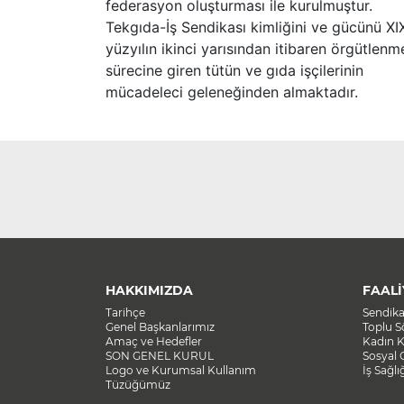
federasyon oluşturması ile kurulmuştur.
Tekgıda-İş Sendikası kimliğini ve gücünü XI
yüzyılın ikinci yarısından itibaren örgütlenm
sürecine giren tütün ve gıda işçilerinin
mücadeleci geleneğinden almaktadır.
HAKKIMIZDA
FAALİ
Tarihçe
Sendik
Genel Başkanlarımız
Toplu 
Amaç ve Hedefler
Kadın K
SON GENEL KURUL
Sosyal 
Logo ve Kurumsal Kullanım
İş Sağlı
Tüzüğümüz