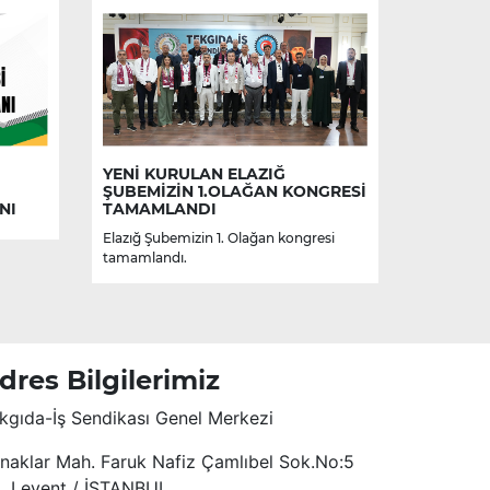
YENİ KURULAN ELAZIĞ
ŞUBEMİZİN 1.OLAĞAN KONGRESİ
NI
TAMAMLANDI
Elazığ Şubemizin 1. Olağan kongresi
tamamlandı.
dres Bilgilerimiz
kgıda-İş Sendikası Genel Merkezi
naklar Mah. Faruk Nafiz Çamlıbel Sok.No:5
4. Levent / İSTANBUL