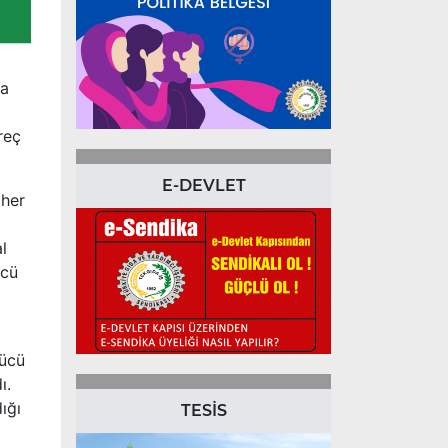
da
reç
E-DEVLET
 her
l
ücü
gücü
ı.
ığı
TESİS