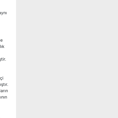
aynı
ve
lık
tir.
çi
ştır.
ların
ının
k