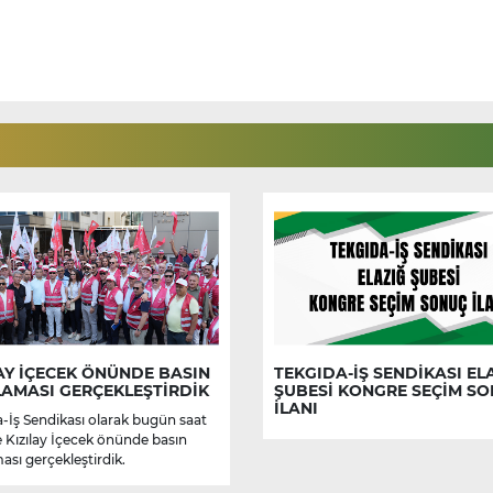
AY İÇECEK ÖNÜNDE BASIN
TEKGIDA-İŞ SENDİKASI EL
LAMASI GERÇEKLEŞTİRDİK
ŞUBESİ KONGRE SEÇİM S
İLANI
-İş Sendikası olarak bugün saat
e Kızılay İçecek önünde basın
ası gerçekleştirdik.