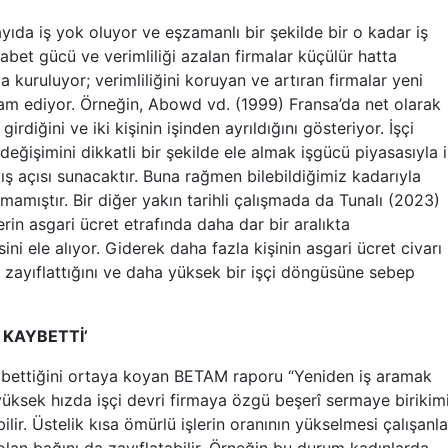
ıda iş yok oluyor ve eşzamanlı bir şekilde bir o kadar iş
kabet gücü ve verimliliği azalan firmalar küçülür hatta
kuruluyor; verimliliğini koruyan ve artıran firmalar yeni
 ediyor. Örneğin, Abowd vd. (1999) Fransa’da net olarak
 girdiğini ve iki kişinin işinden ayrıldığını gösteriyor. İşçi
eğişimini dikkatli bir şekilde ele almak işgücü piyasasıyla il
ş açısı sunacaktır. Buna rağmen bilebildiğimiz kadarıyla
ılmamıştır. Bir diğer yakın tarihli çalışmada da Tunalı (2023)
erin asgari ücret etrafında daha dar bir aralıkta
ini ele alıyor. Giderek daha fazla kişinin asgari ücret civarı
ı zayıflattığını ve daha yüksek bir işçi döngüsüne sebep
İ KAYBETTİ’
 kaybettiğini ortaya koyan BETAM raporu “Yeniden iş aramak
yüksek hızda işçi devri firmaya özgü beşerî sermaye birikim
ilir. Üstelik kısa ömürlü işlerin oranının yükselmesi çalışanla