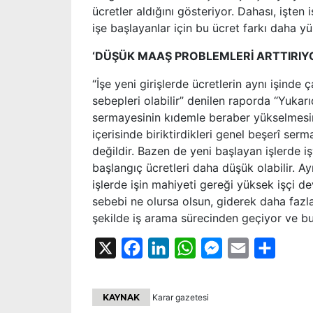
ücretler aldığını gösteriyor. Dahası, işten
işe başlayanlar için bu ücret farkı daha yü
‘DÜŞÜK MAAŞ PROBLEMLERİ ARTTIRIY
“İşe yeni girişlerde ücretlerin aynı işind
sebepleri olabilir” denilen raporda “Yukarı
sermayesinin kıdemle beraber yükselmesini
içerisinde biriktirdikleri genel beşerî se
değildir. Bazen de yeni başlayan işlerde 
başlangıç ücretleri daha düşük olabilir. Ay
işlerde işin mahiyeti gereği yüksek işçi devr
sebebi ne olursa olsun, giderek daha fazla
şekilde iş arama sürecinden geçiyor ve bu 
X
Facebook
LinkedIn
WhatsApp
Messenger
Email
Share
KAYNAK
Karar gazetesi