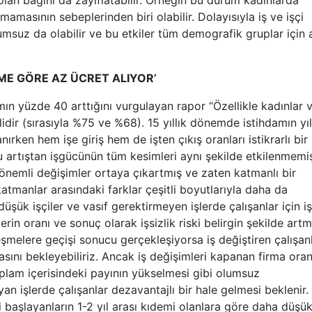
lan bağını da zayıflatabilir. Örneğin bu durum kadınlarda
amasının sebeplerinden biri olabilir. Dolayısıyla iş ve işçi
lumsuz da olabilir ve bu etkiler tüm demografik gruplar için 
EME GÖRE AZ ÜCRET ALIYOR’
ın yüzde 40 arttığını vurgulayan rapor “Özellikle kadınlar 
lidir (sırasıyla %75 ve %68). 15 yıllık dönemde istihdamın yıl
nırken hem işe giriş hem de işten çıkış oranları istikrarlı bir
bu artıştan işgücünün tüm kesimleri aynı şekilde etkilenmemiş
 önemli değişimler ortaya çıkartmış ve zaten katmanlı bir
tmanlar arasındaki farklar çeşitli boyutlarıyla daha da
 düşük işçiler ve vasıf gerektirmeyen işlerde çalışanlar için iş
rin oranı ve sonuç olarak işsizlik riski belirgin şekilde artmı
leşmelere geçişi sonucu gerçekleşiyorsa iş değiştiren çalışan
asını bekleyebiliriz. Ancak iş değişimleri kapanan firma oran
oplam içerisindeki payının yükselmesi gibi olumsuz
n işlerde çalışanlar dezavantajlı bir hale gelmesi beklenir.
 başlayanların 1-2 yıl arası kıdemi olanlara göre daha düşü