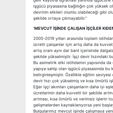
gelir kaybına uğraması yanında işgücüne o
işgücü piyasasına bağlılığın çok yüksek olm
devrinin etkileri olumlu olabileceği gibi o
şekilde ortaya çıkmayabilir.”
‘MEVCUT İŞİNDE ÇALIŞAN İŞÇİLER KID
2005-2019 yılları arasında toplam istihdam
ücretli çalışanlar için artış daha da kuvvet
artış oranı aynı dar bant içerisinde dalgala
şekilde yükselmiştir. İşçi devir hızındaki 
Bu asimetrik etki istihdamın yapısında da
yapıya sahip olan işgücü piyasasında bu ka
belirginleşmiştir. Özellikle eğitim seviyesi
devir hızı çok yükselmiş ve kısa ömürlü işle
Eğer işçi akımları çalışanların daha iyi eş
ücretlerinin daha kuvvetli bir şekilde artm
artması, kısa ömürlü ve verimsiz işlerin t
gelişmelerden kaynaklanıyorsa yeni başlaya
Bulgularımız mevcut işinde çalışmaya yeni