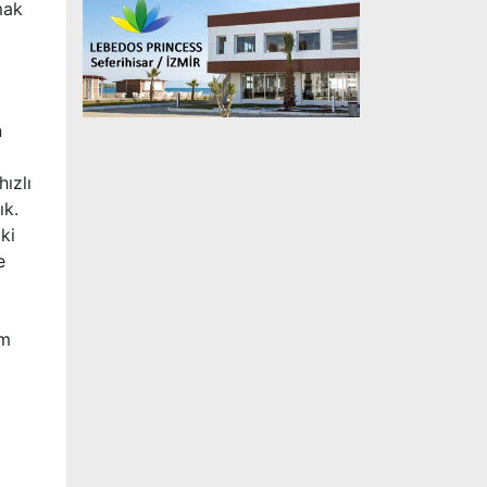
mak
n
hızlı
ık.
ki
e
a
am