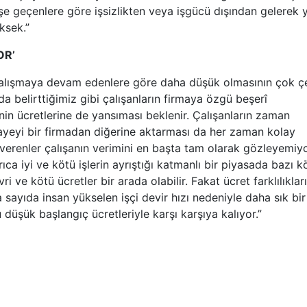
 işe geçenlere göre işsizlikten veya işgücü dışından gelerek 
ksek.”
OR’
e çalışmaya devam edenlere göre daha düşük olmasının çok çe
da belirttiğimiz gibi çalışanların firmaya özgü beşerî
n ücretlerine de yansıması beklenir. Çalışanların zaman
rmayeyi bir firmadan diğerine aktarması da her zaman kolay
işverenler çalışanın verimini en başta tam olarak gözleyemiy
rıca iyi ve kötü işlerin ayrıştığı katmanlı bir piyasada bazı k
i ve kötü ücretler bir arada olabilir. Fakat ücret farklılıklar
 sayıda insan yükselen işçi devir hızı nedeniyle daha sık bir
düşük başlangıç ücretleriyle karşı karşıya kalıyor.”