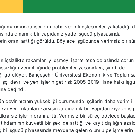
iği durumunda işçilerin daha verimli eşleşmeler yakaladığı 
rşısında dinamik bir yapıdan ziyade işgücü piyasasında
erin oranı arttığı görüldü. Böylece işgücünde verimsiz bir sü
n işsizlikte rakamlar iyileşmeyi işaret etse de aslında sorun
işsizliğin verimliliğinde problemler yaşanırken, şimdi de
ttığı görülüyor. Bahçeşehir Üniversitesi Ekonomik ve Toplumsa
şçi devri ve yeni işlerin getirisi: 2005-2019 Hane halkı işg
una değindi.
n devir hızının yüksekliği durumunda işçilerin daha verimli
 kariyer imkanları karşısında dinamik bir yapıdan ziyade iş
krarsız işlerin oranı arttı. Verimsiz bir süreç böylece başlad
amının kuvvetli bir şekilde arttığı ve kayıt dışılığın azald
 gibi işgücü piyasasında meydana gelen olumlu gelişmelerin