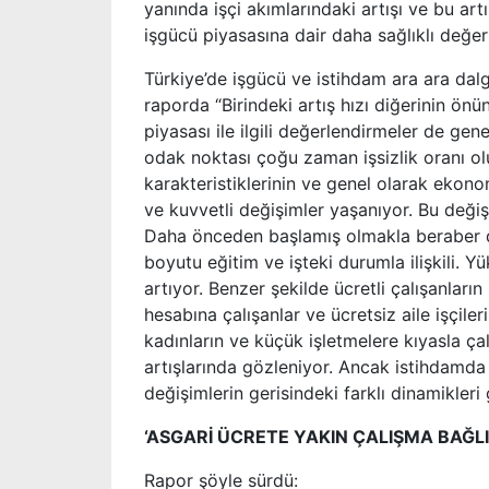
yanında işçi akımlarındaki artışı ve bu ar
işgücü piyasasına dair daha sağlıklı değe
Türkiye’de işgücü ve istihdam ara ara da
raporda “Birindeki artış hızı diğerinin önü
piyasası ile ilgili değerlendirmeler de ge
odak noktası çoğu zaman işsizlik oranı ol
karakteristiklerinin ve genel olarak ekonom
ve kuvvetli değişimler yaşanıyor. Bu deği
Daha önceden başlamış olmakla beraber d
boyutu eğitim ve işteki durumla ilişkili. Y
artıyor. Benzer şekilde ücretli çalışanların
hesabına çalışanlar ve ücretsiz aile işçile
kadınların ve küçük işletmelere kıyasla çal
artışlarında gözleniyor. Ancak istihdam
değişimlerin gerisindeki farklı dinamikler
‘ASGARİ ÜCRETE YAKIN ÇALIŞMA BAĞLI
Rapor şöyle sürdü: