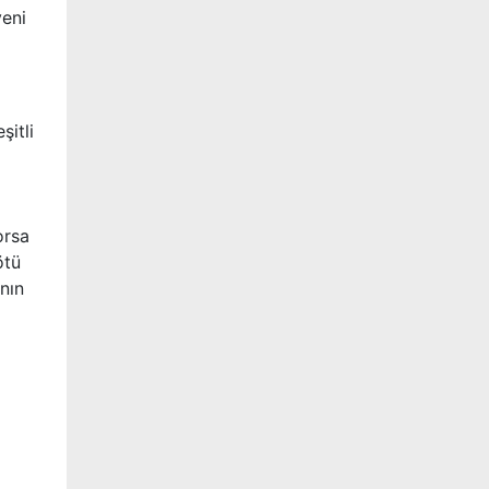
yeni
şitli
orsa
ötü
ının