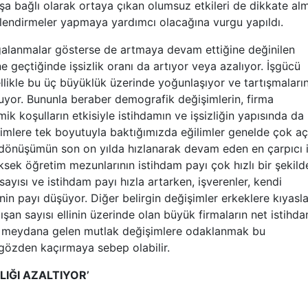
tışa bağlı olarak ortaya çıkan olumsuz etkileri de dikkate al
rlendirmeler yapmaya yardımcı olacağına vurgu yapıldı.
lgalanmalar gösterse de artmaya devam ettiğine değinilen
ne geçtiğinde işsizlik oranı da artıyor veya azalıyor. İşgücü
nellikle bu üç büyüklük üzerinde yoğunlaşıyor ve tartışmaları
uyor. Bununla beraber demografik değişimlerin, firma
ik koşulların etkisiyle istihdamın ve işsizliğin yapısında da 
şimlere tek boyutuyla baktığımızda eğilimler genelde çok aç
önüşümün son on yılda hızlanarak devam eden en çarpıcı i
üksek öğretim mezunlarının istihdam payı çok hızlı bir şekild
 sayısı ve istihdam payı hızla artarken, işverenler, kendi
rinin payı düşüyor. Diğer belirgin değişimler erkeklere kıyasl
ışan sayısı ellinin üzerinde olan büyük firmaların net istihd
da meydana gelen mutlak değişimlere odaklanmak bu
i gözden kaçırmaya sebep olabilir.
LIĞI AZALTIYOR’