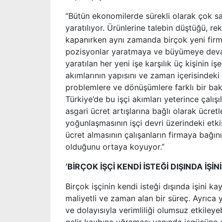
“Bütün ekonomilerde sürekli olarak çok say
yaratılıyor. Ürünlerine talebin düştüğü, re
kapanırken aynı zamanda birçok yeni firma 
pozisyonlar yaratmaya ve büyümeye devam
yaratılan her yeni işe karşılık üç kişinin işe
akımlarının yapısını ve zaman içerisindeki d
problemlere ve dönüşümlere farklı bir bakı
Türkiye’de bu işçi akımları yeterince çalış
asgari ücret artışlarına bağlı olarak ücretl
yoğunlaşmasının işçi devri üzerindeki etkis
ücret almasının çalışanların firmaya bağın
olduğunu ortaya koyuyor.”
‘BİRÇOK İŞÇİ KENDİ İSTEĞİ DIŞINDA İŞİN
Birçok işçinin kendi isteği dışında işini
maliyetli ve zaman alan bir süreç. Ayrıca 
ve dolayısıyla verimliliği olumsuz etkileyeb