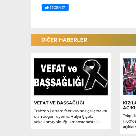
BEĞEN
17
DİĞER HABERLER
VEFAT VE BAŞSAĞLIĞI
KIZIL
AÇIK
Trabzon Ferrero fabrikasında çalışmakta
Tekgıda
olan değerli üyemiz Hülya Çiçek,
11.00’d
yakalanmış olduğu amansız hastalık
açıklam
sebebiyle hayatını kaybetmiştir.
Merhume’ye Allah’tan rahmet; başta