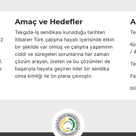
Amaç ve Hedefler
A
Tekgıda-İş sendikası kurulduğu tarihten
Te
52
itibaren Türk çalışma hayatı içerisinde etkin
Ko
bir şekilde var olmuş ve çalışma yaşamının
/ 
ciddi ve süregelen sorunlarına her zaman
X.
çözüm arayan, üreten ve bu çözümleri de
Te
e
başarıyla hayata geçiren lider bir sendika
olma kimliği ile ön plana çıkmıştır.
Fa
bi