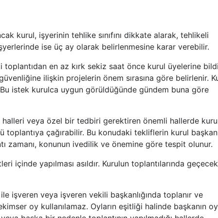
ak kurul, işyerinin tehlike sınıfını dikkate alarak, tehlikeli
 işyerlerinde ise üç ay olarak belirlenmesine karar verebilir.
 toplantıdan en az kırk sekiz saat önce kurul üyelerine bildir
üvenliğine ilişkin projelerin önem sırasına göre belirlenir. K
er. Bu istek kurulca uygun görüldüğünde gündem buna göre
 halleri veya özel bir tedbiri gerektiren önemli hallerde kuru
 toplantıya çağırabilir. Bu konudaki tekliflerin kurul başkan
ntı zamanı, konunun ivedilik ve önemine göre tespit olunur.
tleri içinde yapılması asıldır. Kurulun toplantılarında geçecek
ile işveren veya işveren vekili başkanlığında toplanır ve
 Çekimser oy kullanılamaz. Oyların eşitliği halinde başkanın o