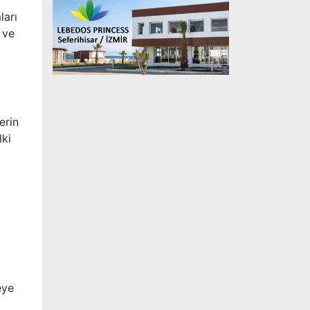
ları
 ve
erin
lki
eye