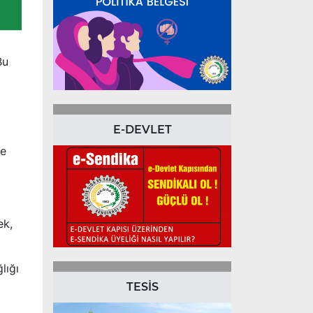
Bu
E-DEVLET
ne
ek,
lığı
TESİS