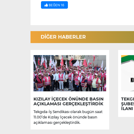
BEĞEN
16
DİĞER HABERLER
KIZILAY İÇECEK ÖNÜNDE BASIN
TEKGI
AÇIKLAMASI GERÇEKLEŞTİRDİK
ŞUBE
İLANI
Tekgıda-İş Sendikası olarak bugün saat
11.00’de Kızılay İçecek önünde basın
açıklaması gerçekleştirdik.