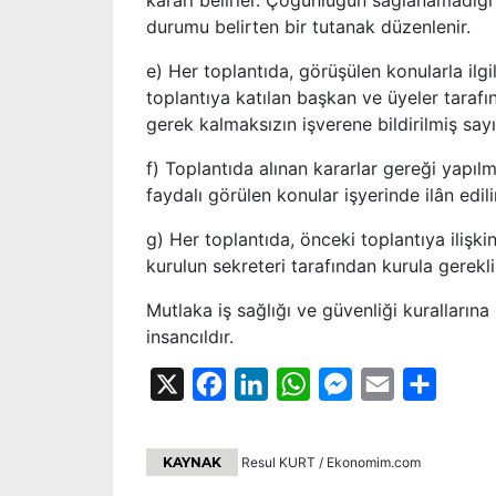
kararı belirler. Çoğunluğun sağlanamadığı
durumu belirten bir tutanak düzenlenir.
e) Her toplantıda, görüşülen konularla ilgil
toplantıya katılan başkan ve üyeler tarafın
gerek kalmaksızın işverene bildirilmiş sayıl
f) Toplantıda alınan kararlar gereği yapılm
faydalı görülen konular işyerinde ilân edilir
g) Her toplantıda, önceki toplantıya ilişk
kurulun sekreteri tarafından kurula gerekli 
Mutlaka iş sağlığı ve güvenliği kurallar
insancıldır.
X
Facebook
LinkedIn
WhatsApp
Messenger
Email
Share
KAYNAK
Resul KURT / Ekonomim.com