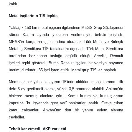
kaldı.
Metal işçilerinin TİS tepkisi
Yaklaşık 150 bin metal işçisini ilgilendiren MESS Grup Sözleşmesi
süreci Kasım ayında yetkilerin verilmesiyle birlikte başladı.
MESS’in karşısına işçiler adına oturacak Türk Metal ve Birleşik
Metal-İş Sendikası TİS taslaklarını açıkladı. Türk Metal Sendikası
tarafından hazırlanan taslağa örgütlü olduğu Arçelik, Renault
işçileri tepki gösterdi. Bursa Renault işçileri bir vardiya boyunca
üretimi durdurdu. 35 işçi işten atıldı. Metal grup TİS’leri başladı
Memurlar her yıl ocak ayının 15’inde aldıkları maaş zammını ilk
defa 5 ay gecikmeli olarak, yüzde 3,5 oranında alabildi. Ankara’da
binlerce memur, alanlara çıktı. Kamu kurum ve kuruluşlarının
kapısına "bu işyerinde grev var" pankartları asıldı. Greve çıkan
kamu çalışanları Ankara’nın dört bir yanını eylem alanına
çevirdiler.
Tehdit kar etmedi, AKP çark etti