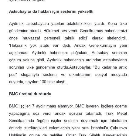
Astsubaylar da hakları için seslerini yükseltti
Aydınlık astsubaylara yapılan adaletsizlikleri yazdı. Konu ülke
gündemine oturdu. Hükümet ses verdi. Genelkurmay haberlerimizi
önce ‘muvazzaf personeli tahrik edici’ olarak nitelendirdi.
‘Haksızlık yok statü var’ dedi. Ancak Genelkurmayın yeni
açıklaması Aydınlık haberlerini doğruladı. Astsubay sorunlan
çözüm yoluna girdi. Aydınlık haberlerinin ardından astsubayların
sorunları ülke gündemine oturdu.Astsubaylar, "Bu kadarına artık
pes" sloganıyla seslerini ve sıkıntılarının sosyal medyada
duyurdu, sayıları 130 bine ulaştı.
BMC üretimi durdurdu
BMC işçileri 7 aydır maaş alamıyor. BMC işvereni işçilere ödeme
yapacağına söz verdi ancak sözünü tutamadı. Türk Metal
Sendikası’nda örgütlü işçiler seslerini duyurmak için fabrikanın
önünde sürdürdükleri eylemlerinin yanı sıra İstanbul’a Çukurova
Holding’in önüne de geldiler. Onlar Türk Silahlı Kuvvetleri’nin