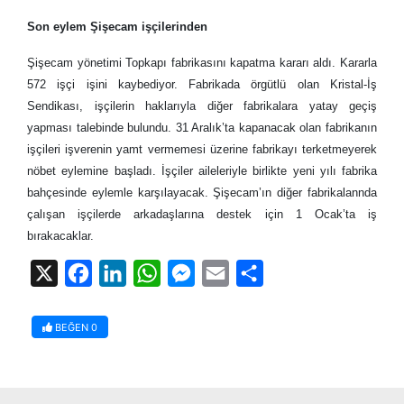
Son eylem Şişecam işçilerinden
Şişecam yönetimi Topkapı fabrikasını kapatma kararı aldı. Kararla
572 işçi işini kaybediyor. Fabrikada örgütlü olan Kristal-İş
Sendikası, işçilerin haklarıyla diğer fabrikalara yatay geçiş
yapması talebinde bulundu. 31 Aralık’ta kapanacak olan fabrikanın
işçileri işverenin yamt vermemesi üzerine fabrikayı terketmeyerek
nöbet eylemine başladı. İşçiler aileleriyle birlikte yeni yılı fabrika
bahçesinde eylemle karşılayacak. Şişecam’ın diğer fabrikalannda
çalışan işçilerde arkadaşlarına destek için 1 Ocak’ta iş
bırakacaklar.
X
Facebook
LinkedIn
WhatsApp
Messenger
Email
Share
BEĞEN
0