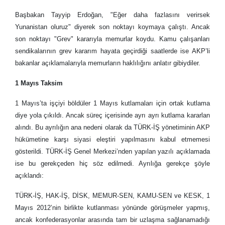
Başbakan Tayyip Erdoğan, "Eğer daha fazlasını verirsek
Yunanistan oluruz" diyerek son noktayı koymaya çalıştı. Ancak
son noktayı "Grev" kararıyla memurlar koydu. Kamu çalışanları
sendikalarının grev kararım hayata geçirdiği saatlerde ise AKP’li
bakanlar açıklamalarıyla memurların haklılığını anlatır gibiydiler.
1 Mayıs Taksim
1 Mayıs’ta işçiyi böldüler 1 Mayıs kutlamaları için ortak kutlama
diye yola çıkıldı. Ancak süreç içerisinde ayrı ayrı kutlama kararlan
alındı. Bu ayrılığın ana nedeni olarak da TÜRK-İŞ yönetiminin AKP
hükümetine karşı siyasi eleştiri yapılmasını kabul etmemesi
gösterildi. TÜRK-İŞ Genel Merkezi’nden yapılan yazılı açıklamada
ise bu gerekçeden hiç söz edilmedi. Ayrılığa gerekçe şöyle
açıklandı:
TÜRK-İŞ, HAK-İŞ, DİSK, MEMUR-SEN, KAMU-SEN ve KESK, 1
Mayıs 2012’nin birlikte kutlanması yönünde görüşmeler yapmış,
ancak konfederasyonlar arasında tam bir uzlaşma sağlanamadığı