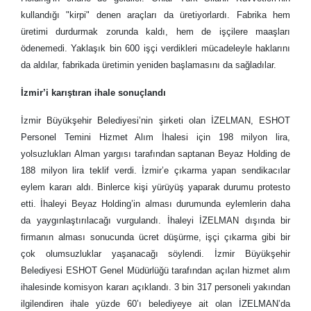
kullandığı "kirpi" denen araçları da üretiyorlardı. Fabrika hem
üretimi durdurmak zorunda kaldı, hem de işçilere maaşları
ödenemedi. Yaklaşık bin 600 işçi verdikleri mücadeleyle haklarını
da aldılar, fabrikada üretimin yeniden başlamasını da sağladılar.
İzmir’i karıştıran ihale sonuçlandı
İzmir Büyükşehir Belediyesi’nin şirketi olan İZELMAN, ESHOT
Personel Temini Hizmet Alım İhalesi için 198 milyon lira,
yolsuzlukları Alman yargısı tarafından saptanan Beyaz Holding de
188 milyon lira teklif verdi. İzmir’e çıkarma yapan sendikacılar
eylem kararı aldı. Binlerce kişi yürüyüş yaparak durumu protesto
etti. İhaleyi Beyaz Holding’in alması durumunda eylemlerin daha
da yaygınlaştırılacağı vurgulandı. İhaleyi İZELMAN dışında bir
firmanın alması sonucunda ücret düşürme, işçi çıkarma gibi bir
çok olumsuzluklar yaşanacağı söylendi. İzmir Büyükşehir
Belediyesi ESHOT Genel Müdürlüğü tarafından açılan hizmet alım
ihalesinde komisyon kararı açıklandı. 3 bin 317 personeli yakından
ilgilendiren ihale yüzde 60’ı belediyeye ait olan İZELMAN’da