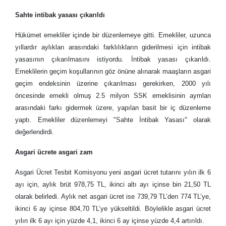
Sahte intibak yasası çıkarıldı
Hükümet emekliler içinde bir düzenlemeye gitti. Emekliler, uzunca
yıllardır aylıkları arasındaki farklılıkların giderilmesi için intibak
yasasının çıkarılmasını istiyordu. İntibak yasası çıkarıldı.
Emeklilerin geçim koşullarının göz önüne alınarak maaşların asgari
geçim endeksinin üzerine çıkarılması gerekirken, 2000 yılı
öncesinde emekli olmuş 2.5 milyon SSK emeklisinin aymlan
arasındaki farkı gidermek üzere, yapılan basit bir iç düzenleme
yaptı. Emekliler düzenlemeyi "Sahte İntibak Yasası" olarak
değerlendirdi.
Asgari ücrete asgari zam
Asgari Ücret Tesbit Komisyonu yeni asgari ücret tutarını yılın ilk 6
ayı için, aylık brüt 978,75 TL, ikinci altı ayı içinse bin 21,50 TL
olarak belirledi. Aylık net asgari ücret ise 739,79 TL’den 774 TL’ye,
ikinci 6 ay içinse 804,70 TL’ye yükseltildi. Böylelikle asgari ücret
yılın ilk 6 ayı için yüzde 4,1, ikinci 6 ay içinse yüzde 4,4 artırıldı.