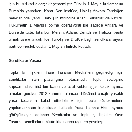
için bu birliktelik gerçekleşememiştir. Türk-İş 1 Mayıs kutlamasını
Bursa’da yaparken, Kamu-Sen İzmir’de, Hak-İş Ankara Tandoğan
meydanında yaptı. Hak-İş’in mitingine AKPli Bakanlar da katıldı.
Hükümetin 1 Mayıs’ı bölme operasyonu ise sadece Ankara ve
Bursa’da tuttu. İstanbul, Mersin, Adana, Denizli ve Trabzon başta
olmak üzere birçok ilde Türk-İş ve DİSK’e bağlı sendikalar siyasi
parti ve meslek odaları 1 Mayıs’ı birlikte kutladı.
Sendikalar Yasası
Toplu İş İlişkileri Yasa Tasarısı Meclis’ten geçmediği için
sendikalar zam pazarlığına oturamadı. Toplu sözleşme
kapsamındaki 550 bin kamu ve özel sektör işçisi Ocak ayında
almaları gereken 2012 zammını alamadı. Hükümet barajlı, yasaklı
yasa tasansım kabul ettirebilmek için toplu sözleşmelerin
yapılamamasını koz olarak kullandı. Yasa Tasansı Ekim aymda
görüşülmeye başlanan Sendikalar ve Toplu İş İlişkileri Yasa
Tasarısı sendikaların bütün itirazlarına rağmen yasalaştı.