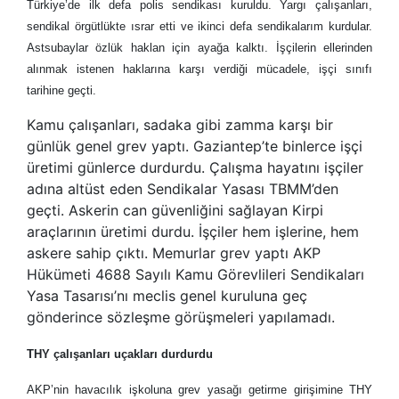
Türkiye’de ilk defa polis sendikası kuruldu. Yargı çalışanları,
sendikal örgütlükte ısrar etti ve ikinci defa sendikalarım kurdular.
Astsubaylar özlük haklan için ayağa kalktı. İşçilerin ellerinden
alınmak istenen haklarına karşı verdiği mücadele, işçi sınıfı
tarihine geçti.
Kamu çalışanları, sadaka gibi zamma karşı bir
günlük genel grev yaptı. Gaziantep’te binlerce işçi
üretimi günlerce durdurdu. Çalışma hayatını işçiler
adına altüst eden Sendikalar Yasası TBMM’den
geçti. Askerin can güvenliğini sağlayan Kirpi
araçlarının üretimi durdu. İşçiler hem işlerine, hem
askere sahip çıktı. Memurlar grev yaptı AKP
Hükümeti 4688 Sayılı Kamu Görevlileri Sendikaları
Yasa Tasarısı’nı meclis genel kuruluna geç
gönderince sözleşme görüşmeleri yapılamadı.
THY çalışanları uçakları durdurdu
AKP’nin havacılık işkoluna grev yasağı getirme girişimine THY