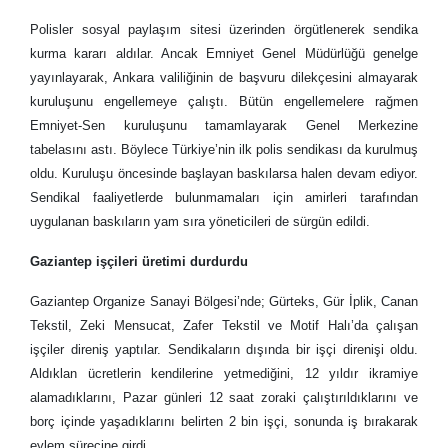
Polisler sosyal paylaşım sitesi üzerinden örgütlenerek sendika
kurma kararı aldılar. Ancak Emniyet Genel Müdürlüğü genelge
yayınlayarak, Ankara valiliğinin de başvuru dilekçesini almayarak
kuruluşunu engellemeye çalıştı. Bütün engellemelere rağmen
Emniyet-Sen kuruluşunu tamamlayarak Genel Merkezine
tabelasını astı. Böylece Türkiye’nin ilk polis sendikası da kurulmuş
oldu. Kuruluşu öncesinde başlayan baskılarsa halen devam ediyor.
Sendikal faaliyetlerde bulunmamaları için amirleri tarafından
uygulanan baskıların yam sıra yöneticileri de sürgün edildi.
Gaziantep işçileri üretimi durdurdu
Gaziantep Organize Sanayi Bölgesi’nde; Gürteks, Gür İplik, Canan
Tekstil, Zeki Mensucat, Zafer Tekstil ve Motif Halı’da çalışan
işçiler direniş yaptılar. Sendikaların dışında bir işçi direnişi oldu.
Aldıklan ücretlerin kendilerine yetmediğini, 12 yıldır ikramiye
alamadıklarını, Pazar günleri 12 saat zoraki çalıştırıldıklarını ve
borç içinde yaşadıklarını belirten 2 bin işçi, sonunda iş bırakarak
eylem sürecine girdi.