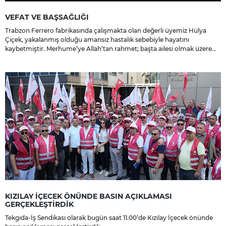
VEFAT VE BAŞSAĞLIĞI
Trabzon Ferrero fabrikasında çalışmakta olan değerli üyemiz Hülya
Çiçek, yakalanmış olduğu amansız hastalık sebebiyle hayatını
kaybetmiştir. Merhume’ye Allah’tan rahmet; başta ailesi olmak üzere
yakınlarına, sevenlerine ve çalışma arkadaşlarına başsağlığı ve sabır
dileriz.
KIZILAY İÇECEK ÖNÜNDE BASIN AÇIKLAMASI
GERÇEKLEŞTİRDİK
Tekgıda-İş Sendikası olarak bugün saat 11.00’de Kızılay İçecek önünde