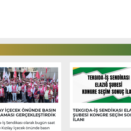
AY İÇECEK ÖNÜNDE BASIN
TEKGIDA-İŞ SENDİKASI EL
LAMASI GERÇEKLEŞTİRDİK
ŞUBESİ KONGRE SEÇİM S
İLANI
-İş Sendikası olarak bugün saat
e Kızılay İçecek önünde basın