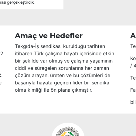
ası gerçekleştirdik.
Amaç ve Hedefler
A
Tekgıda-İş sendikası kurulduğu tarihten
Te
52
itibaren Türk çalışma hayatı içerisinde etkin
Ko
bir şekilde var olmuş ve çalışma yaşamının
/ 
ciddi ve süregelen sorunlarına her zaman
X.
çözüm arayan, üreten ve bu çözümleri de
Te
e
başarıyla hayata geçiren lider bir sendika
olma kimliği ile ön plana çıkmıştır.
Fa
bi