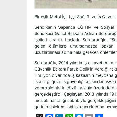
Birleşik Metal İş, "işçi Sağlığı ve İş Gü
Sendikanın Sapanca EĞİTİM ve Sosyal Te
Sendikası Genel Başkanı Adnan Serdaroğlu
işçileri anarak başladı. Serdaroüğlu, 
gelen ölümlere umursamazca bakan iş
ucuzlatılması adına hâlâ gereken önlemleri
Serdaroğlu, 2014 yılında iş cinayetlerinde
Güvenlik Bakanı Faruk Çelik’in verdiği ra
1 milyon civarında iş kazasının meydana ge
işçi sağlığı ve iş güvenliği açısından işye
ve problemlerin çözülmesinin üzerinde d
gerçekleştirdi. Çağlayan, 2013 yılında 191
meslek hastalığı sebebiyle gerçekleştiğini
getirilmesiyken, işçi işin gereklerine uyma