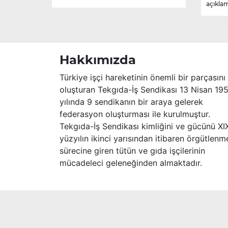
açıklam
sebebiyle hayatını kaybetmiştir.
Merhume’ye Allah’tan rahmet; başta
ailesi olmak üzere yakınlarına,
sevenlerine ve çalışma arkadaşlarına
başsağlığı ve sabır dileriz.
Hakkımızda
Türkiye işçi hareketinin önemli bir parçasını
oluşturan Tekgıda-İş Sendikası 13 Nisan 19
yılında 9 sendikanın bir araya gelerek
federasyon oluşturması ile kurulmuştur.
Tekgıda-İş Sendikası kimliğini ve gücünü XI
yüzyılın ikinci yarısından itibaren örgütlenm
sürecine giren tütün ve gıda işçilerinin
mücadeleci geleneğinden almaktadır.