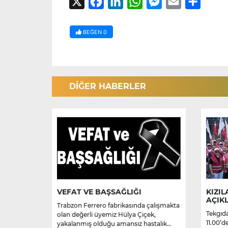
X
Facebook
LinkedIn
WhatsApp
Messenger
Email
Share
BEĞEN
0
DİĞER HABERLER
VEFAT VE BAŞSAĞLIĞI
KIZIL
AÇIK
Trabzon Ferrero fabrikasında çalışmakta
Tekgıda
olan değerli üyemiz Hülya Çiçek,
11.00’d
yakalanmış olduğu amansız hastalık