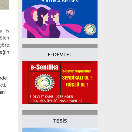
l-Iş
ölen
göre
eğin
E-DEVLET
inde
ti.
nın
TESİS