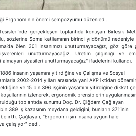
venliği Ergonominin önemi sempozyumu düzenledi.
sisleri’nde gerçekleşen toplantıda konuşan Birleşik Meta
, sözlerine Soma katliamının birinci yıldönümü nedeniyle 
"Soma’da ölen 301 insanımızı unutturmayacağız, göz göre 
verenleri unutturmayacağız. Üretim çılgınlığı ve em
 almayan siyasileri unutturmayacağız" ifadelerini kullandı.
 1886 insanın yaşamını yitirdiğine ve Çalışma ve Sosyal
kamlarla 2002-2014 yılları arasında yani AKP iktidarı dönem
ldiğine ve 15 bin 396 işçinin yaşamını yitirdiğine dikkat çek
ri koşullarının izlenerek, ergonomik prensiplerin uygulanması
urulduğu toplantıda sunumu Doç. Dr. Çiğdem Çağlayan
 bin 389 iş kazasının meydana geldiğini, bunların 371’inin
 belirtti. Çağlayan, "Ergonomi işin insana uygun hale
ya çalışıyor" dedi.