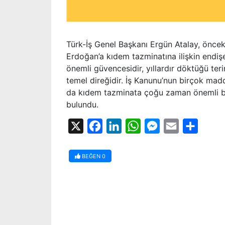
Türk-İş Genel Başkanı Ergün Atalay, önc
Erdoğan’a kıdem tazminatına ilişkin endişele
önemli güvencesidir, yıllardır döktüğü teri
temel direğidir. İş Kanunu’nun birçok madd
da kıdem tazminata çoğu zaman önemli bi
bulundu.
X
Facebook
LinkedIn
WhatsApp
Messenger
Email
Share
BEĞEN
0