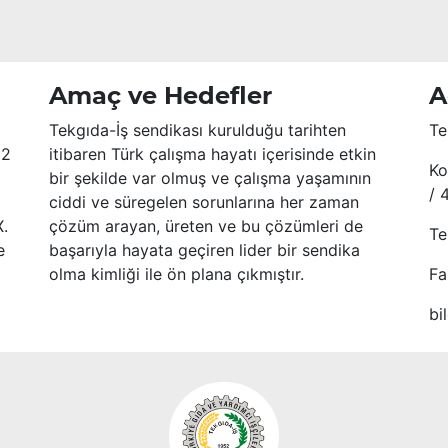
Amaç ve Hedefler
A
Tekgıda-İş sendikası kurulduğu tarihten
Te
52
itibaren Türk çalışma hayatı içerisinde etkin
Ko
bir şekilde var olmuş ve çalışma yaşamının
/ 
ciddi ve süregelen sorunlarına her zaman
X.
çözüm arayan, üreten ve bu çözümleri de
Te
e
başarıyla hayata geçiren lider bir sendika
olma kimliği ile ön plana çıkmıştır.
Fa
bi