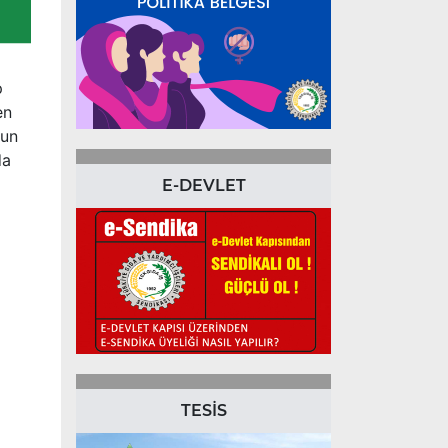
p
en
nun
da
E-DEVLET
TESİS