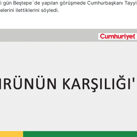
eki gün Beştepe´de yapılan görüşmede Cumhurbaşkanı Tayy
rini ilettiklerini söyledi.