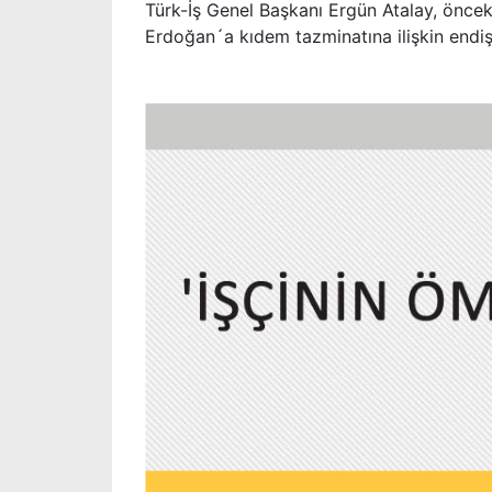
Türk-İş Genel Başkanı Ergün Atalay, önc
Erdoğan´a kıdem tazminatına ilişkin endişele