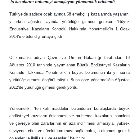
İş kazalarını önlemeyi amaçlayan yönetmelik ertelendi
Türkiye’de sadece ocak ayında 68 emekçi iş kazalarında yaşamını
yitirirken ağustos ayında yürürlüğe girmesi gereken “Büyük
Endüstriyel Kazaların Kontrolü Hakkında Yönetmelik’in 1 Ocak
2014’e ertelendiği ortaya çıktı.
O zamanki adıyla Çevre ve Orman Bakanlığı tarafından 18
Ağustos 2010 tarihinde yayımlanan Büyük Endüstriyel Kazaların
Kontrolü Hakkında Yönetmelik’in büyük bölümünün iki yıl sonra
yürürlüğe girmesi öngörül-müştü. Buna göre yönetmeliğin Ağustos
2012’de yürürlüğe girmesi gerekiyordu.
Yönetmelik, “tehlikeli maddeler bulunduran kuruluşlarda büyük
endüstriyel kazaların önlenmesi ve muhtemel kazaların insanlara
ve çevreye olan zararlarının en aza indirilmesi amacıyla, yüksek
seviyede, etkili ve sürekli korumayı sağlamak için alınması gerekli
önlemler ile ilgili usul ve esasları” belirliyor.