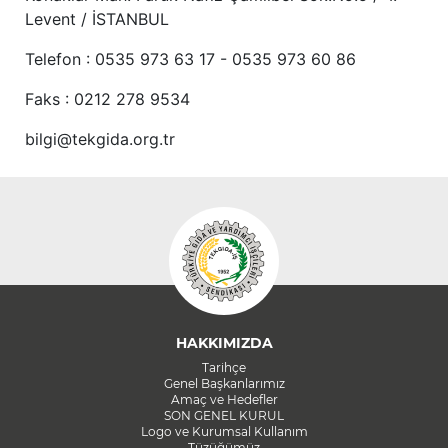
Levent / İSTANBUL
Telefon : 0535 973 63 17 - 0535 973 60 86
Faks : 0212 278 9534
bilgi@tekgida.org.tr
HAKKIMIZDA
Tarihçe
Genel Başkanlarımız
Amaç ve Hedefler
SON GENEL KURUL
Logo ve Kurumsal Kullanım
Tüzüğümüz