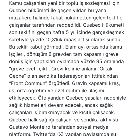
Kamu çalışanları yeni bir toplu iş sözleşmesi için
Quebec hükümeti ile geçen yıldan bu yana
müzakere halinde fakat hükümetten gelen teklifler
çalışanlar tarafından reddedildi. Quebec Hükümeti
son teklifini geçen hafta 5 yıl içinde gerçekleşmek
suretiyle yüzde 10,3’lük maaş artışı olarak sundu.
Bu teklif kabul görmedi. Elam ayı ortasında kamu
işçileri, dönüşümlü grevden tam kapsamlı greve
dönüş için yaptıkları oylamada yüzde 95 oranında
“greve evet” çıktı. Grevi kelime anlamı “Ortak
Cephe” olan sendika federasyonları ittifakından
“Front Commun” örgütledi. Grevin kapsamı kreş,
ilk, orta öğretim ve özel eğitim ile ulaşımı
etkileyecek. Öte yandan Quebec yasaları nedeniyle
sağlık hizmetleri devam edecek, ancak sağlık
çalışanları iş bırakmayacak ve kısıtlı çalışacak.
Quebec halk sağlığı çalışanı ve sendika aktivisti
Gustavo Monteiro tarafından sosyal medya
platformu Twitter’da (X) yapılan paylaşımda şu