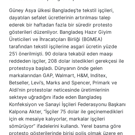
Güney Asya ülkesi Bangladeş’te tekstil işçileri,
dayatılan sefalet ücretlerinin artırılması talep
ederek bir haftadan fazla bir süredir protesto
gösterileri düzenliyor. Bangladeş Hazır Giyim
Üreticileri ve İhracatçıları Birliği (BGMEA)
tarafından tekstil işçilerine asgari ücretin yüzde
25’i önerilmişti. 90 dolara tekabül eden maaşı
reddeden işçiler, 208 dolar istedikleri gerekçesi ile
protestoya başladı. Dünyanın önde gelen
markalarından GAP, Walmart, H&M, Inditex,
Betseller, Levi’s, Marks and Spencer, Primark ve
Aldi’nin protestolar neticesinde üretimlerinin
sekteye uğradığını ifade eden Bangladeş
Konfeksiyon ve Sanayi İşçileri Federasyonu Başkanı
Kalpona Akter, “İşçiler 75 dolar ile geçinemedikleri
için ek mesaiye kalıyorlar, markalar işçileri
sömürüyor” ifadelerini kullandı. Yerel basma göre
protesto gösterilerinde birisi polis olmak üzere en