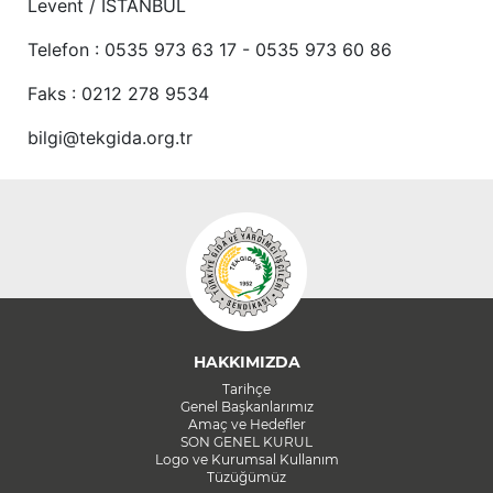
Levent / İSTANBUL
Telefon : 0535 973 63 17 - 0535 973 60 86
Faks : 0212 278 9534
bilgi@tekgida.org.tr
HAKKIMIZDA
Tarihçe
Genel Başkanlarımız
Amaç ve Hedefler
SON GENEL KURUL
Logo ve Kurumsal Kullanım
Tüzüğümüz