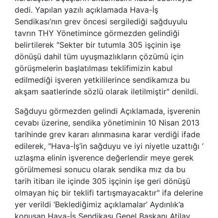
dedi. Yapılan yazılı açıklamada Hava-İş
Sendikası’nın grev öncesi sergilediği sağduyulu
tavrın THY Yönetimince görmezden gelindiği
belirtilerek "Sekter bir tutumla 305 işçinin işe
dönüşü dahil tüm uyuşmazlıkların çözümü için
görüşmelerin başlatılması teklifimizin kabul
edilmediği işveren yetkililerince sendikamıza bu
akşam saatlerinde sözlü olarak iletilmiştir" denildi.
Sağduyu görmezden gelindi Açıklamada, işverenin
cevabı üzerine, sendika yönetiminin 10 Nisan 2013
tarihinde grev kararı alınmasına karar verdiği ifade
edilerek, "Hava-İş’in sağduyu ve iyi niyetle uzattığı ‘
uzlaşma elinin işverence değerlendir meye gerek
görülmemesi sonucu olarak sendika mız da bu
tarih itibarı ile içinde 305 işçinin işe geri dönüşü
olmayan hiç bir teklifi tartışmayacaktır" ifa delerine
yer verildi ‘Beklediğimiz açıklamalar’ Aydınlık’a
konuşan Hava-İş Sendikası Genel Başkanı Atilay