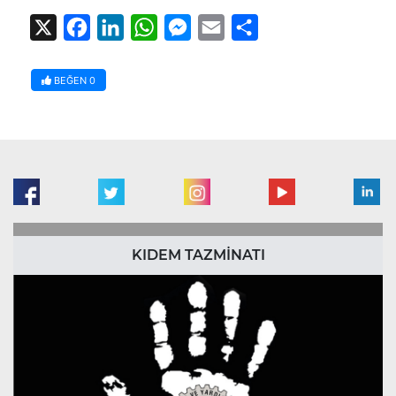
X
Facebook
LinkedIn
WhatsApp
Messenger
Email
Share
BEĞEN
0
KIDEM TAZMİNATI