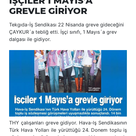
İŞÇİLER 1 MAYIS’A
GREVLE GİRİYOR
Tekgıda-İş Sendikası 22 Nisanda greve gideceğini
ÇAYKUR´a tebliğ etti. İşçi sınıfı, 1 Mayıs´a grev
dalgası ile gidiyor.
THY çalışanları greve gidiyor. Hava-lş Sendikasının
Türk Hava Yolları ile yürüttüğü 24. Donem toplu iş