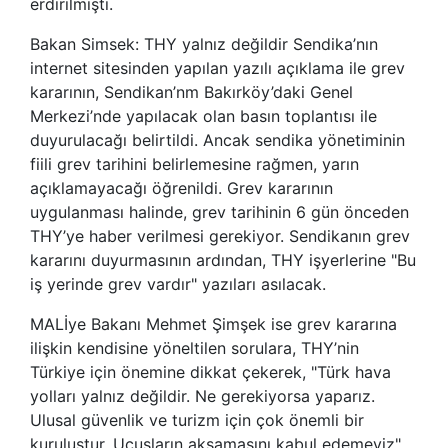
erdirilmişti.
Bakan Simsek: THY yalnız değildir Sendika’nın
internet sitesinden yapılan yazılı açıklama ile grev
kararının, Sendikan’nm Bakırköy’daki Genel
Merkezi’nde yapılacak olan basın toplantısı ile
duyurulacağı belirtildi. Ancak sendika yönetiminin
fiili grev tarihini belirlemesine rağmen, yarın
açıklamayacağı öğrenildi. Grev kararının
uygulanması halinde, grev tarihinin 6 gün önceden
THY’ye haber verilmesi gerekiyor. Sendikanın grev
kararını duyurmasının ardından, THY işyerlerine "Bu
iş yerinde grev vardır" yazıları asılacak.
MALİye Bakanı Mehmet Şimşek ise grev kararına
ilişkin kendisine yöneltilen sorulara, THY’nin
Türkiye için önemine dikkat çekerek, "Türk hava
yolları yalnız değildir. Ne gerekiyorsa yaparız.
Ulusal güvenlik ve turizm için çok önemli bir
kuruluştur. Uçuşların aksamasını kabul edemeyiz"