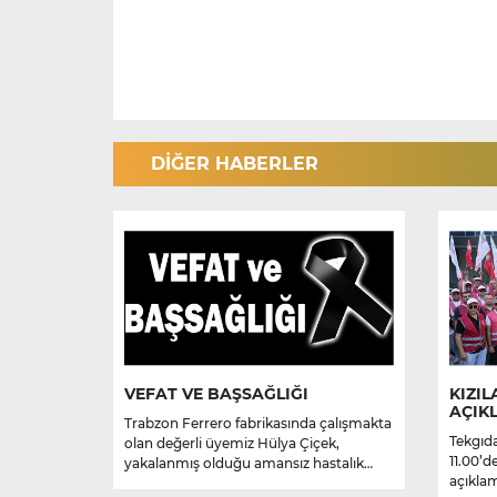
DİĞER HABERLER
VEFAT VE BAŞSAĞLIĞI
KIZIL
AÇIK
Trabzon Ferrero fabrikasında çalışmakta
Tekgıda
olan değerli üyemiz Hülya Çiçek,
11.00’d
yakalanmış olduğu amansız hastalık
açıklam
sebebiyle hayatını kaybetmiştir.