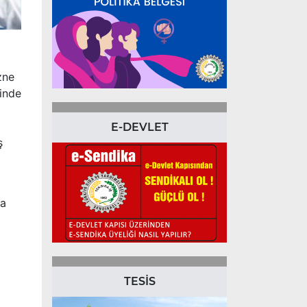
zne
finde
E-DEVLET
ş
na
TESİS