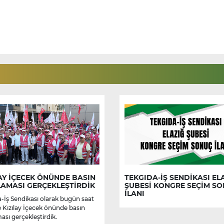
AY İÇECEK ÖNÜNDE BASIN
TEKGIDA-İŞ SENDİKASI EL
LAMASI GERÇEKLEŞTİRDİK
ŞUBESİ KONGRE SEÇİM S
İLANI
-İş Sendikası olarak bugün saat
e Kızılay İçecek önünde basın
ası gerçekleştirdik.