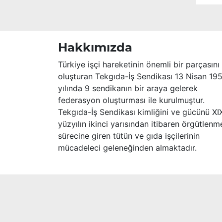
Merhume’ye Allah’tan rahmet; başta
ailesi olmak üzere yakınlarına,
sevenlerine ve çalışma arkadaşlarına
başsağlığı ve sabır dileriz.
Hakkımızda
Türkiye işçi hareketinin önemli bir parçasını
oluşturan Tekgıda-İş Sendikası 13 Nisan 19
yılında 9 sendikanın bir araya gelerek
federasyon oluşturması ile kurulmuştur.
Tekgıda-İş Sendikası kimliğini ve gücünü XI
yüzyılın ikinci yarısından itibaren örgütlenm
sürecine giren tütün ve gıda işçilerinin
mücadeleci geleneğinden almaktadır.