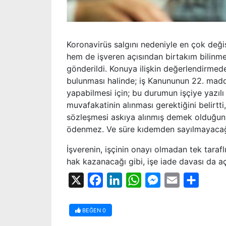
Koronavirüs salgını nedeniyle en çok deği
hem de işveren açısından birtakım bilinmezl
gönderildi. Konuya ilişkin değerlendirmede
bulunması halinde; iş Kanununun 22. madde
yapabilmesi için; bu durumun işçiye yazılı o
muvafakatinin alınması gerektiğini belirtti,
sözleşmesi askıya alınmış demek olduğunu 
ödenmez. Ve süre kıdemden sayılmayacağı
İşverenin, işçinin onayı olmadan tek tarafl
hak kazanacağı gibi, işe iade davası da aç
X
Facebook
LinkedIn
WhatsApp
Messenger
Email
Share
BEĞEN
0