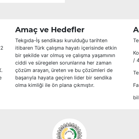
Amaç ve Hedefler
A
Tekgıda-İş sendikası kurulduğu tarihten
Te
52
itibaren Türk çalışma hayatı içerisinde etkin
Ko
bir şekilde var olmuş ve çalışma yaşamının
/ 
ciddi ve süregelen sorunlarına her zaman
X.
çözüm arayan, üreten ve bu çözümleri de
Te
e
başarıyla hayata geçiren lider bir sendika
olma kimliği ile ön plana çıkmıştır.
Fa
bi