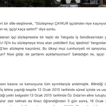
rt bir dille eleştirerek, "Sözleşmeyi ÇAYKUR işçisinden niye kaçırıyo
n ne, işçiyi kaça sattın?" diye sordu.
lanan işçi sözleşmesine bir tepki de Tekgııda İş Sendikası’ndan g
-İŞ’in bu sözleşmeye imza atan yetkilileri! Suç işlediniz! Yangında
Ş’ten sözleşme kaçırdınız. Bu ülkeyi muz cumhuriyeti mi sanıyors
n? Niye gidip de şartlarını açıklamıyorsun? Sakladığın ne, işçiyi
ını basına ve kamuoyuna tüm ayrıntılarıyla anlatmıştık. Bilindiği 
ş lehine yaptığı tespite 12 Ocak 2015 tarihinde süresi içinde ve us
diği yetki belgesini 13 Ocak 2015 tarihinde Öz Gıda’nın eline tutuşt
ğine’ dair talimatı da itirazı öğrendiğinden 3 gün sonra, 16 Ocak