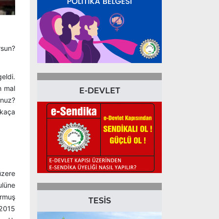
rsun?
eldi.
n mal
E-DEVLET
unuz?
 kaça
üzere
ulüne
urmuş
TESİS
 2015