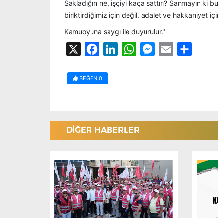
Sakladığın ne, işçiyi kaça sattın? Sanmayın ki bu 
biriktirdiğimiz için değil, adalet ve hakkaniyet iç
Kamuoyuna saygı ile duyurulur."
X
Facebook
LinkedIn
WhatsApp
Messenger
Email
Share
BEĞEN
0
DİĞER HABERLER