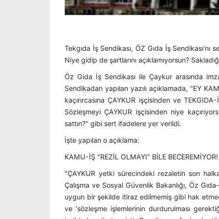
Tekgıda İş Sendikası, ÖZ Gıda İş Sendikası’nı se
Niye gidip de şartlarını açıklamıyorsun? Sakladığı
Öz Gıda İş Sendikası ile Çaykur arasında imza
Sendikadan yapılan yazılı açıklamada, "EY KAMU
kaçırırcasına ÇAYKUR işçisinden ve TEKGIDA-İ
Sözleşmeyi ÇAYKUR işçisinden niye kaçırıyorsu
sattın?" gibi sert ifadelere yer verildi.
İşte yapılan o açıklama:
KAMU-İŞ "REZİL OLMAYI" BİLE BECEREMİYOR!
"ÇAYKUR yetki sürecindeki rezaletin son halkas
Çalışma ve Sosyal Güvenlik Bakanlığı, Öz Gıda-İ
uygun bir şekilde itiraz edilmemiş gibi hak etme
ve ‘sözleşme işlemlerinin durdurulması gerekti