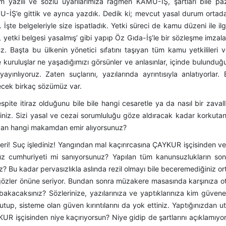
m yazılı ve sözlü uyarılarımıza rağmen KAMU-İŞ, şartları bile paz
U-İŞ’e gittik ve ayrıca yazdık. Dedik ki; mevcut yasal durum ortad
şte belgeleriyle size ispatladık. Yetki süreci de kamu düzeni ile ilgil
 yetki belgesi yasalmış’ gibi yapıp Öz Gıda-İş’le bir sözleşme imzala
 Başta bu ülkenin yönetici sıfatını taşıyan tüm kamu yetkilileri 
 kuruluşlar ne yaşadığımızı görsünler ve anlasınlar, içinde bulundu
ayınlıyoruz. Zaten suçlarını, yazılarında ayrıntısıyla anlatıyorlar. 
lecek birkaç sözümüz var.
pite itiraz olduğunu bile bile hangi cesaretle ya da nasıl bir zavallıl
iniz. Sizi yasal ve cezai sorumluluğu göze aldıracak kadar korkuta
sayan hangi makamdan emir alıyorsunuz?
eri! Suç işlediniz! Yangından mal kaçırırcasına ÇAYKUR işçisinden v
uz cumhuriyeti mi sanıyorsunuz? Yapılan tüm kanunsuzlukların so
 Bu kadar pervasızlıkla aslında rezil olmayı bile beceremediğiniz or
özler önüne seriyor. Bundan sonra müzakere masasında karşınıza o
 bakacaksınız? Sözlerinize, yazılarınıza ve yaptıklarınıza kim güven
tup, sisteme olan güven kırıntılarını da yok ettiniz. Yaptığınızdan ut
R işçisinden niye kaçırıyorsun? Niye gidip de şartlarını açıklamıyo