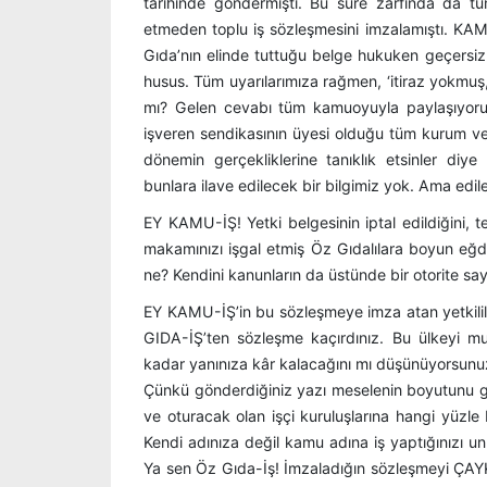
tarihinde göndermişti. Bu süre zarfında da tü
etmeden toplu iş sözleşmesini imzalamıştı. KAM
Gıda’nın elinde tuttuğu belge hukuken geçersiz. İ
husus. Tüm uyarılarımıza rağmen, ‘itiraz yokmuş,
mı? Gelen cevabı tüm kamuoyuyla paylaşıyoruz.
işveren sendikasının üyesi olduğu tüm kurum ve
dönemin gerçekliklerine tanıklık etsinler diye y
bunlara ilave edilecek bir bilgimiz yok. Ama edi
EY KAMU-İŞ! Yetki belgesinin iptal edildiğini, tes
makamınızı işgal etmiş Öz Gıdalılara boyun eğd
ne? Kendini kanunların da üstünde bir otorite 
EY KAMU-İŞ’in bu sözleşmeye imza atan yetkilil
GIDA-İŞ’ten sözleşme kaçırdınız. Bu ülkeyi m
kadar yanınıza kâr kalacağını mı düşünüyorsunuz?
Çünkü gönderdiğiniz yazı meselenin boyutunu g
ve oturacak olan işçi kuruluşlarına hangi yüzle
Kendi adınıza değil kamu adına iş yaptığınızı unu
Ya sen Öz Gıda-İş! İmzaladığın sözleşmeyi ÇAYKU