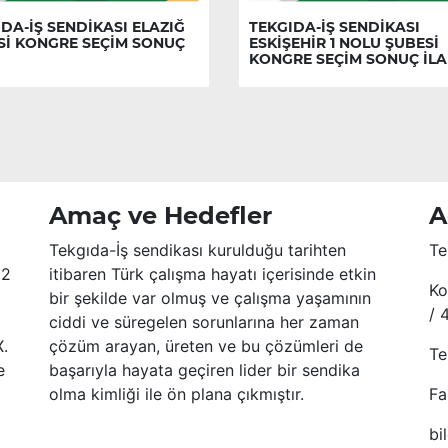
DA-İŞ SENDİKASI ELAZIĞ
TEKGIDA-İŞ SENDİKASI
Sİ KONGRE SEÇİM SONUÇ
ESKİŞEHİR 1 NOLU ŞUBESİ
KONGRE SEÇİM SONUÇ İLA
Amaç ve Hedefler
A
Tekgıda-İş sendikası kurulduğu tarihten
Te
52
itibaren Türk çalışma hayatı içerisinde etkin
Ko
bir şekilde var olmuş ve çalışma yaşamının
/ 
ciddi ve süregelen sorunlarına her zaman
X.
çözüm arayan, üreten ve bu çözümleri de
Te
e
başarıyla hayata geçiren lider bir sendika
olma kimliği ile ön plana çıkmıştır.
Fa
bi