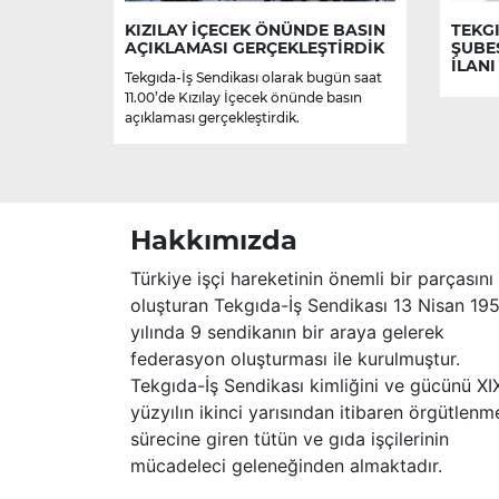
KIZILAY İÇECEK ÖNÜNDE BASIN
TEKGI
AÇIKLAMASI GERÇEKLEŞTİRDİK
ŞUBE
İLANI
Tekgıda-İş Sendikası olarak bugün saat
11.00’de Kızılay İçecek önünde basın
açıklaması gerçekleştirdik.
Hakkımızda
Türkiye işçi hareketinin önemli bir parçasını
oluşturan Tekgıda-İş Sendikası 13 Nisan 19
yılında 9 sendikanın bir araya gelerek
federasyon oluşturması ile kurulmuştur.
Tekgıda-İş Sendikası kimliğini ve gücünü XI
yüzyılın ikinci yarısından itibaren örgütlenm
sürecine giren tütün ve gıda işçilerinin
mücadeleci geleneğinden almaktadır.