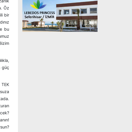
arlık
a. Öz
i bir
dınız
ve bu
ğumuz
Bizim
ıkla,
n güç
e TEK
nsuza
tada.
turan
ecek?
anın!
rsun?