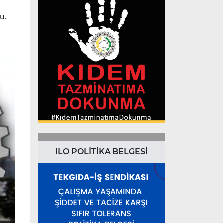
n
u.
ILO POLİTİKA BELGESİ