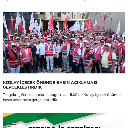
yakınlarına, sevenlerine ve çalışma arkadaşlarına başsağlığı ve sabır
dileriz.
KIZILAY İÇECEK ÖNÜNDE BASIN AÇIKLAMASI
GERÇEKLEŞTİRDİK
Tekgıda-İş Sendikası olarak bugün saat 11.00’de Kızılay İçecek önünde
basın açıklaması gerçekleştirdik.