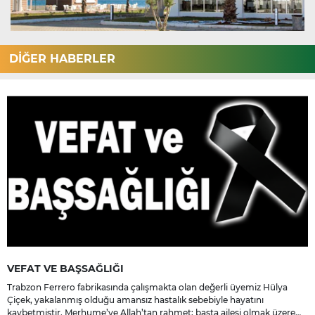
DİĞER HABERLER
VEFAT VE BAŞSAĞLIĞI
Trabzon Ferrero fabrikasında çalışmakta olan değerli üyemiz Hülya
Çiçek, yakalanmış olduğu amansız hastalık sebebiyle hayatını
kaybetmiştir. Merhume’ye Allah’tan rahmet; başta ailesi olmak üzere