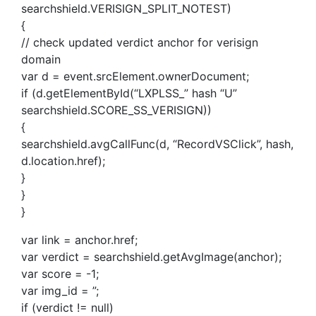
searchshield.VERISIGN_SPLIT_NOTEST)
{
// check updated verdict anchor for verisign
domain
var d = event.srcElement.ownerDocument;
if (d.getElementById(“LXPLSS_” hash “U”
searchshield.SCORE_SS_VERISIGN))
{
searchshield.avgCallFunc(d, “RecordVSClick”, hash,
d.location.href);
}
}
}
var link = anchor.href;
var verdict = searchshield.getAvgImage(anchor);
var score = -1;
var img_id = ”;
if (verdict != null)