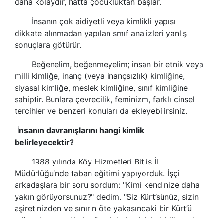
daha kolaydır, hatta çocukluktan başlar.
İnsanın çok aidiyetli veya kimlikli yapısı
dikkate alınmadan yapılan smıf analizleri yanlış
sonuçlara götürür.
Beğenelim, beğenmeyelim; insan bir etnik veya
milli kimliğe, inanç (veya inançsızlık) kimliğine,
siyasal kimliğe, meslek kimliğine, sınıf kimliğine
sahiptir. Bunlara çevrecilik, feminizm, farklı cinsel
tercihler ve benzeri konuları da ekleyebilirsiniz.
İnsanın davranışlarını hangi kimlik
belirleyecektir?
1988 yılında Köy Hizmetleri Bitlis İl
Müdürlüğu’nde taban eğitimi yapıyorduk. İşçi
arkadaşlara bir soru sordum: "Kimi kendinize daha
yakın görüyorsunuz?" dedim. "Siz Kürt’sünüz, sizin
aşiretinizden ve sınırın öte yakasındaki bir Kürt’ü