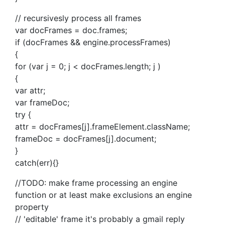
// recursivesly process all frames
var docFrames = doc.frames;
if (docFrames && engine.processFrames)
{
for (var j = 0; j < docFrames.length; j )
{
var attr;
var frameDoc;
try {
attr = docFrames[j].frameElement.className;
frameDoc = docFrames[j].document;
}
catch(err){}
//TODO: make frame processing an engine
function or at least make exclusions an engine
property
// 'editable' frame it's probably a gmail reply