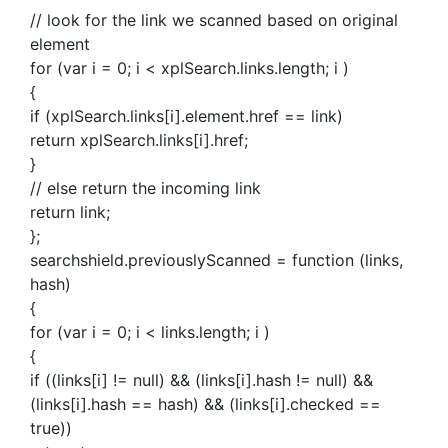
// look for the link we scanned based on original
element
for (var i = 0; i < xplSearch.links.length; i )
{
if (xplSearch.links[i].element.href == link)
return xplSearch.links[i].href;
}
// else return the incoming link
return link;
};
searchshield.previouslyScanned = function (links,
hash)
{
for (var i = 0; i < links.length; i )
{
if ((links[i] != null) && (links[i].hash != null) &&
(links[i].hash == hash) && (links[i].checked ==
true))