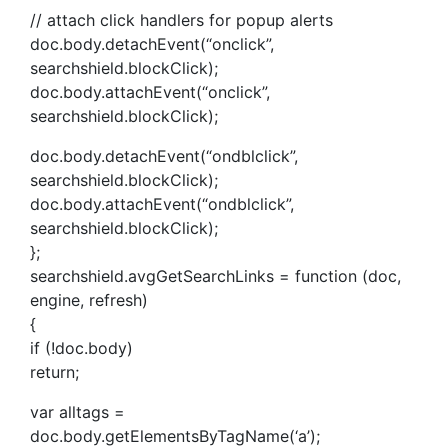
// attach click handlers for popup alerts
doc.body.detachEvent(“onclick”,
searchshield.blockClick);
doc.body.attachEvent(“onclick”,
searchshield.blockClick);
doc.body.detachEvent(“ondblclick”,
searchshield.blockClick);
doc.body.attachEvent(“ondblclick”,
searchshield.blockClick);
};
searchshield.avgGetSearchLinks = function (doc,
engine, refresh)
{
if (!doc.body)
return;
var alltags =
doc.body.getElementsByTagName(‘a’);