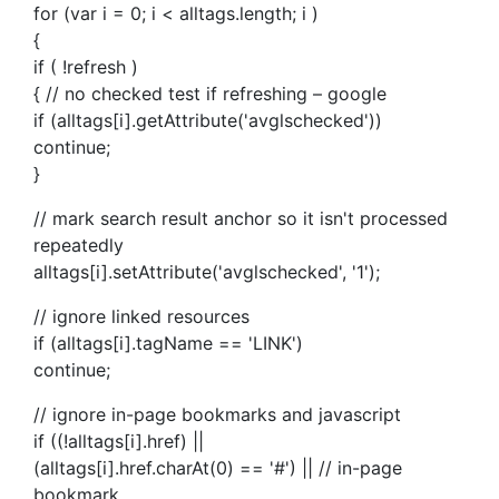
for (var i = 0; i < alltags.length; i )
{
if ( !refresh )
{ // no checked test if refreshing – google
if (alltags[i].getAttribute('avglschecked'))
continue;
}
// mark search result anchor so it isn't processed
repeatedly
alltags[i].setAttribute('avglschecked', '1');
// ignore linked resources
if (alltags[i].tagName == 'LINK')
continue;
// ignore in-page bookmarks and javascript
if ((!alltags[i].href) ||
(alltags[i].href.charAt(0) == '#') || // in-page
bookmark