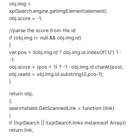
obj.img =
xplSearch.engine.getImgElement(element);
obj.score = -1;
//parse the score from the id
if (obj.img != null && obj.img.id)
{
var pos = !!obj.img.id ? obj.img.id.indexOf('U') 1 :
-1;
obj.score = (pos < 1) ? -1 : obj.img.id.charAt(pos);
obj.rawId = obj.img.id.substring(0,pos-1);
}
return obj;
};
searchshield.GetScannedLink = function (link)
{
if (!xplSearch || !(xplSearch.links instanceof Array))
return link;