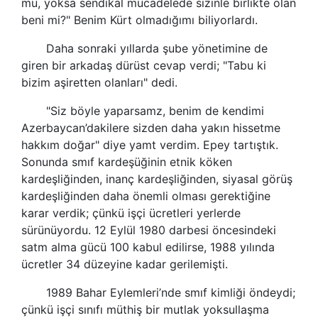
mü, yoksa
sendikal
mücadelede sizinle birlikte olan
beni mi?" Benim Kürt olmadığımı biliyorlardı.
Daha sonraki yıllarda şube yönetimine de
giren bir arkadaş dürüst cevap verdi; "Tabu ki
bizim aşiretten olanları" dedi.
"Siz böyle yaparsamz, benim de kendimi
Azerbaycan’dakilere sizden daha yakın hissetme
hakkım doğar" diye yamt verdim. Epey tartıştık.
Sonunda smıf kardeşüğinin etnik köken
kardeşliğinden, inanç kardeşliğinden, siyasal görüş
kardeşliğinden daha önemli olması gerektiğine
karar verdik; çünkü işçi ücretleri yerlerde
sürünüyordu. 12 Eylül 1980 darbesi öncesindeki
satm alma gücü 100 kabul edilirse, 1988 yılında
ücretler 34 düzeyine kadar gerilemişti.
1989 Bahar Eylemleri’nde smıf kimliği öndeydi;
çünkü işçi sınıfı müthiş bir mutlak yoksullaşma