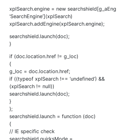
xplSearch.engine = new searchshield[g_aEng
‘SearchEngine’](xplSearch)
xplSearch.addEngine(xplSearch.engine);
searchshield.launch(doc);
}
if (doc.location.href != g_loc)
{
g_loc = doc.location.href;
if ((typeof xplSearch !== ‘undefined’) &&
(xplSearch != null))
searchshield.launch(doc);
}
};
searchshield.launch = function (doc)
{
// IE specific check
searchshield.quirksMode =