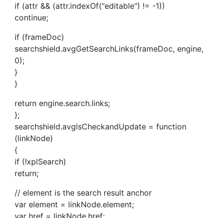
if (attr && (attr.indexOf("editable") != -1))
continue;
if (frameDoc)
searchshield.avgGetSearchLinks(frameDoc, engine,
0);
}
}
return engine.search.links;
};
searchshield.avglsCheckandUpdate = function
(linkNode)
{
if (!xplSearch)
return;
// element is the search result anchor
var element = linkNode.element;
var href = linkNode.href;