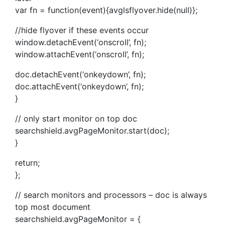
var fn = function(event){avglsflyover.hide(null)};
//hide flyover if these events occur
window.detachEvent(‘onscroll’, fn);
window.attachEvent(‘onscroll’, fn);
doc.detachEvent(‘onkeydown’, fn);
doc.attachEvent(‘onkeydown’, fn);
}
// only start monitor on top doc
searchshield.avgPageMonitor.start(doc);
}
return;
};
// search monitors and processors – doc is always
top most document
searchshield.avgPageMonitor = {