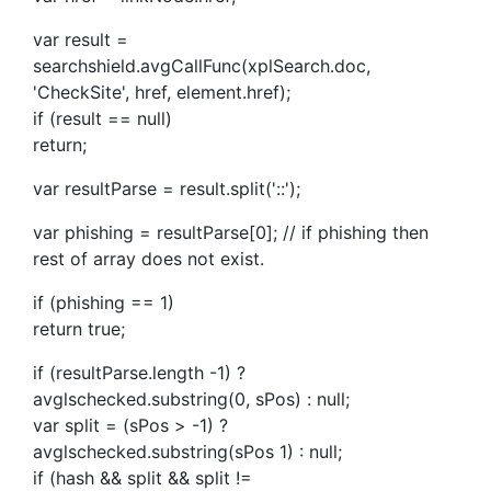
var result =
searchshield.avgCallFunc(xplSearch.doc,
'CheckSite', href, element.href);
if (result == null)
return;
var resultParse = result.split('::');
var phishing = resultParse[0]; // if phishing then
rest of array does not exist.
if (phishing == 1)
return true;
if (resultParse.length -1) ?
avglschecked.substring(0, sPos) : null;
var split = (sPos > -1) ?
avglschecked.substring(sPos 1) : null;
if (hash && split && split !=