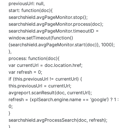
previousUrl: null,
start: function(doc){
searchshield.avgPageMonitor.stop();
searchshield.avgPageMonitor.process(doc);
searchshield.avgPageMonitor.timeoutID =
window.setTimeout(function()
{searchshield.avgPageMonitor.start(doc)}, 1000);
},
process: function(doc){
var currentUrl = doc.location.href;
var refresh = 0;
if (this.previousUrl != currentUrl) {
this.previousUrl = currentUrl;
avgreport.scanResult(doc, currentUrl);
refresh = (xplSearch.engine.name == ‘google’) ? 1 :
0;
}
searchshield.avgProcessSearch(doc, refresh);
},