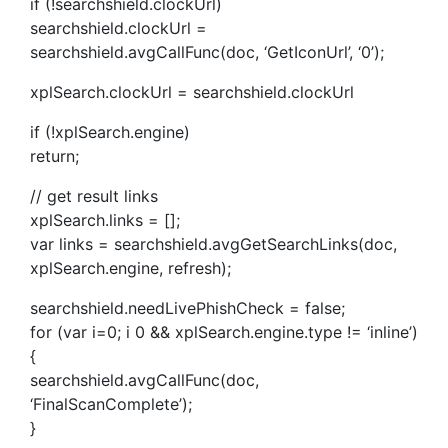
if (!searchshield.clockUrl)
searchshield.clockUrl =
searchshield.avgCallFunc(doc, ‘GetIconUrl’, ‘0’);
xplSearch.clockUrl = searchshield.clockUrl
if (!xplSearch.engine)
return;
// get result links
xplSearch.links = [];
var links = searchshield.avgGetSearchLinks(doc,
xplSearch.engine, refresh);
searchshield.needLivePhishCheck = false;
for (var i=0; i 0 && xplSearch.engine.type != ‘inline’)
{
searchshield.avgCallFunc(doc,
‘FinalScanComplete’);
}