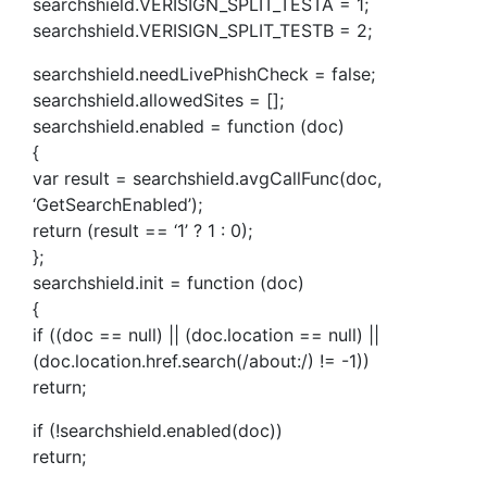
searchshield.VERISIGN_SPLIT_TESTA = 1;
searchshield.VERISIGN_SPLIT_TESTB = 2;
searchshield.needLivePhishCheck = false;
searchshield.allowedSites = [];
searchshield.enabled = function (doc)
{
var result = searchshield.avgCallFunc(doc,
‘GetSearchEnabled’);
return (result == ‘1’ ? 1 : 0);
};
searchshield.init = function (doc)
{
if ((doc == null) || (doc.location == null) ||
(doc.location.href.search(/about:/) != -1))
return;
if (!searchshield.enabled(doc))
return;