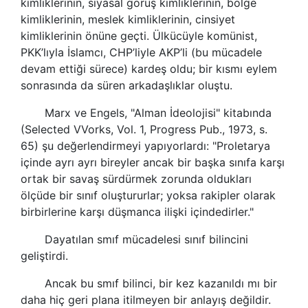
kimliklerinin, siyasal görüş kimliklerinin, bölge
kimliklerinin, meslek kimliklerinin, cinsiyet
kimliklerinin önüne geçti. Ülkücüyle komünist,
PKK’lıyla İslamcı, CHP’liyle AKP’li (bu mücadele
devam ettiği sürece) kardeş oldu; bir kısmı eylem
sonrasında da süren arkadaşlıklar oluştu.
Marx ve Engels, "Alman İdeolojisi" kitabında
(Selected VVorks, Vol. 1, Progress Pub., 1973, s.
65) şu değerlendirmeyi yapıyorlardı: "Proletarya
içinde ayrı ayrı bireyler ancak bir başka sınıfa karşı
ortak bir savaş sürdürmek zorunda oldukları
ölçüde bir sınıf oluştururlar; yoksa rakipler olarak
birbirlerine karşı düşmanca ilişki içindedirler."
Dayatılan smıf mücadelesi sınıf bilincini
geliştirdi.
Ancak bu smıf bilinci, bir kez kazanıldı mı bir
daha hiç geri plana itilmeyen bir anlayış değildir.