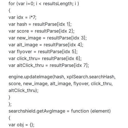
for (var i=0; i < resultsLength; i )
{
var idx = i*7;
var hash = resultParse[idx 1];
var score = resultParse[idx 2];
var new_image = resultParse[idx 3];
var alt_image = resultParse[idx 4];
var flyover = resultParse[idx 5];
var click_thru= resultParse[idx 6];
var altClick_thru = resultParse[idx 7];
engine.updateImage(hash, xplSearch.searchHash,
score, new_image, alt_image, flyover, click_thru,
altClick_thru);
}
};
searchshield.getAvgImage = function (element)
{
var obj = {};