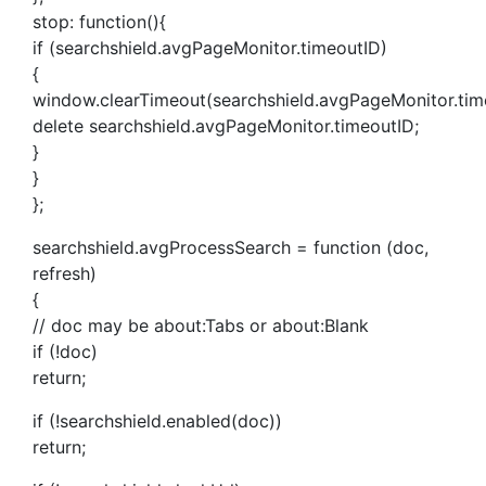
stop: function(){
if (searchshield.avgPageMonitor.timeoutID)
{
window.clearTimeout(searchshield.avgPageMonitor.tim
delete searchshield.avgPageMonitor.timeoutID;
}
}
};
searchshield.avgProcessSearch = function (doc,
refresh)
{
// doc may be about:Tabs or about:Blank
if (!doc)
return;
if (!searchshield.enabled(doc))
return;