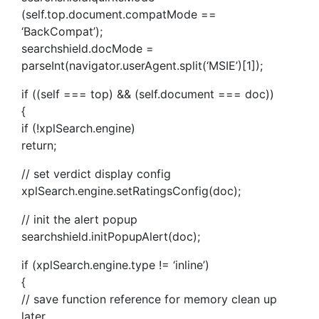
(self.top.document.compatMode ==
‘BackCompat’);
searchshield.docMode =
parseInt(navigator.userAgent.split(‘MSIE’)[1]);
if ((self === top) && (self.document === doc))
{
if (!xplSearch.engine)
return;
// set verdict display config
xplSearch.engine.setRatingsConfig(doc);
// init the alert popup
searchshield.initPopupAlert(doc);
if (xplSearch.engine.type != ‘inline’)
{
// save function reference for memory clean up
later