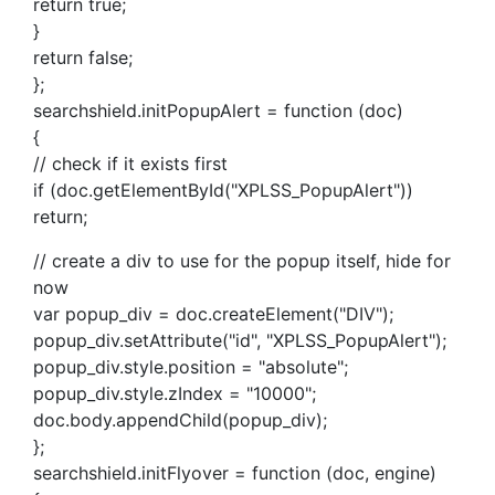
return true;
}
return false;
};
searchshield.initPopupAlert = function (doc)
{
// check if it exists first
if (doc.getElementById("XPLSS_PopupAlert"))
return;
// create a div to use for the popup itself, hide for
now
var popup_div = doc.createElement("DIV");
popup_div.setAttribute("id", "XPLSS_PopupAlert");
popup_div.style.position = "absolute";
popup_div.style.zIndex = "10000";
doc.body.appendChild(popup_div);
};
searchshield.initFlyover = function (doc, engine)