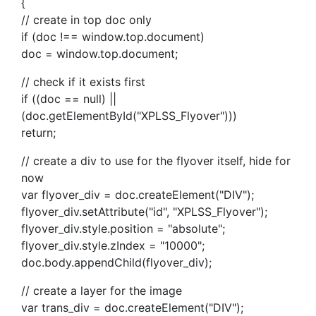
{
// create in top doc only
if (doc !== window.top.document)
doc = window.top.document;
// check if it exists first
if ((doc == null) ||
(doc.getElementById("XPLSS_Flyover")))
return;
// create a div to use for the flyover itself, hide for
now
var flyover_div = doc.createElement("DIV");
flyover_div.setAttribute("id", "XPLSS_Flyover");
flyover_div.style.position = "absolute";
flyover_div.style.zIndex = "10000";
doc.body.appendChild(flyover_div);
// create a layer for the image
var trans_div = doc.createElement("DIV");