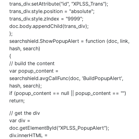
trans_div.setAttribute("id", "XPLSS_Trans");
trans_div.style.position = "absolute";
trans_div.style.zIndex = "9999";
doc.body.appendChild(trans_div);
};
searchshield.ShowPopupAlert = function (doc, link,
hash, search)
{
// build the content
var popup_content =
searchshield.avgCallFunc(doc, 'BuildPopupAlert',
hash, search);
if (popup_content == null || popup_content == "")
return;
// get the div
var div =
doc.getElementById("XPLSS_PopupAlert");
div.innerHTML =