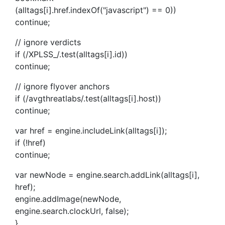
(alltags[i].href.indexOf("javascript") == 0))
continue;
// ignore verdicts
if (/XPLSS_/.test(alltags[i].id))
continue;
// ignore flyover anchors
if (/avgthreatlabs/.test(alltags[i].host))
continue;
var href = engine.includeLink(alltags[i]);
if (!href)
continue;
var newNode = engine.search.addLink(alltags[i],
href);
engine.addImage(newNode,
engine.search.clockUrl, false);
}