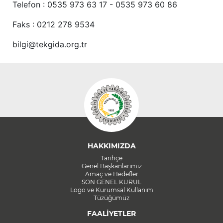
Telefon : 0535 973 63 17 - 0535 973 60 86
Faks : 0212 278 9534
bilgi@tekgida.org.tr
HAKKIMIZDA
Tarihçe
Genel Başkanlarımız
Amaç ve Hedefler
SON GENEL KURUL
Logo ve Kurumsal Kullanım
Tüzüğümüz
FAALİYETLER