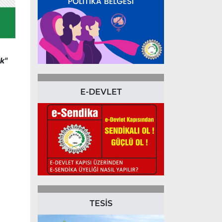
k"
E-DEVLET
TESİS