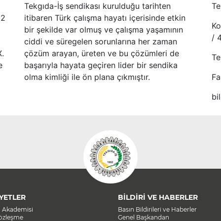
Tekgıda-İş sendikası kurulduğu tarihten
Te
52
itibaren Türk çalışma hayatı içerisinde etkin
Ko
bir şekilde var olmuş ve çalışma yaşamının
/ 
ciddi ve süregelen sorunlarına her zaman
X.
çözüm arayan, üreten ve bu çözümleri de
Te
e
başarıyla hayata geçiren lider bir sendika
olma kimliği ile ön plana çıkmıştır.
Fa
bi
YETLER
BİLDİRİ VE HABERLER
a Akademisi
Basın Bildirileri ve Haberler
Sözleşme
Genel Başkandan