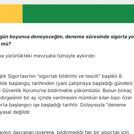
30 gün boyunca deneyeceğim, deneme süresinde sigorta yo
n mü?
ma yürürlükteki mevzuata tümüyle aykırıdır.
 Sigortası’nın "sigortalı bildirimi ve tescili" başlıklı 8.
alılık başlangıç tarihinden (yani çalışmaya başladığı günden)
syal Güvenlik Kurumu’na bildirmekle yükümlüdür. Bunun birkaç
bildirgesinin bir ay içinde verilmesini mümkün kılan bazı özel
gorta başlangıcı işe başladığı tarihtir. Dolayısıyla "deneme
yasal değildir.
ırı davranan işverene, bildirmediği her bir sigortalı için