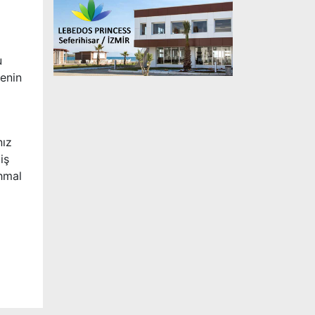
u
renin
nız
iş
hmal