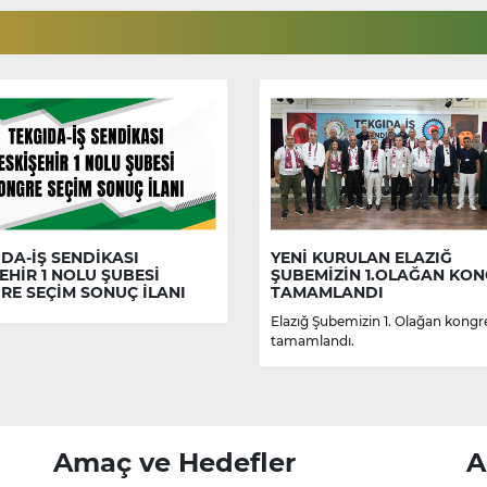
DA-İŞ SENDİKASI
YENİ KURULAN ELAZIĞ
EHİR 1 NOLU ŞUBESİ
ŞUBEMİZİN 1.OLAĞAN KON
RE SEÇİM SONUÇ İLANI
TAMAMLANDI
Elazığ Şubemizin 1. Olağan kongr
tamamlandı.
Amaç ve Hedefler
A