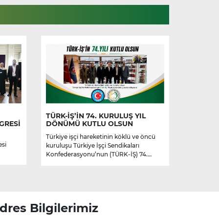
TÜRK-İŞ’İN 74. KURULUŞ YIL
GRESİ
DÖNÜMÜ KUTLU OLSUN
Türkiye işçi hareketinin köklü ve öncü
esi
kuruluşu Türkiye İşçi Sendikaları
Konfederasyonu’nun (TÜRK-İŞ) 74.
kuruluş yıl dönümünü kutluyoruz.
dres Bilgilerimiz