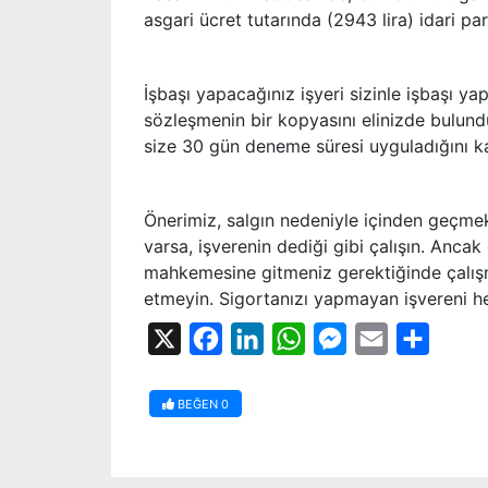
asgari ücret tutarında (2943 lira) idari p
İşbaşı yapacağınız işyeri sizinle işbaşı yapt
sözleşmenin bir kopyasını elinizde bulundu
size 30 gün deneme süresi uyguladığını k
Önerimiz, salgın nedeniyle içinden geçme
varsa, işverenin dediği gibi çalışın. Ancak
mahkemesine gitmeniz gerektiğinde çalışm
etmeyin. Sigortanızı yapmayan işvereni he
X
Facebook
LinkedIn
WhatsApp
Messenger
Email
Share
BEĞEN
0