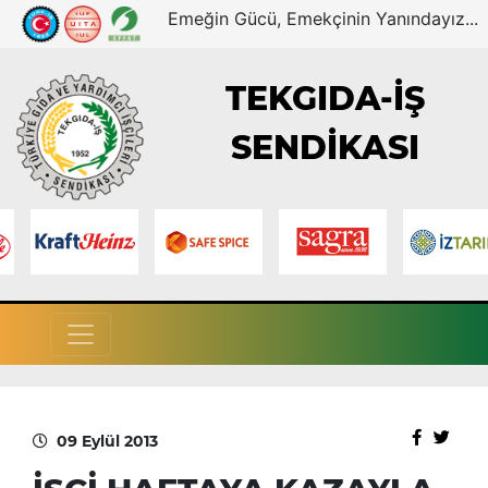
Emeğin Gücü, Emekçinin Yanındayız...
TEKGIDA-İŞ
SENDİKASI
09 Eylül 2013