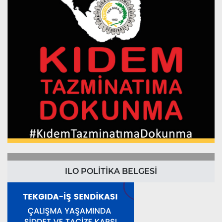
ILO POLİTİKA BELGESİ