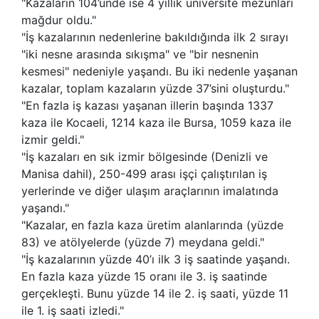
"Kazaların 104’ünde ise 4 yıllık üniversite mezunları
mağdur oldu."
"İş kazalarının nedenlerine bakıldığında ilk 2 sırayı
"iki nesne arasında sıkışma" ve "bir nesnenin
kesmesi" nedeniyle yaşandı. Bu iki nedenle yaşanan
kazalar, toplam kazaların yüzde 37’sini oluşturdu."
"En fazla iş kazası yaşanan illerin başında 1337
kaza ile Kocaeli, 1214 kaza ile Bursa, 1059 kaza ile
izmir geldi."
"İş kazaları en sık izmir bölgesinde (Denizli ve
Manisa dahil), 250-499 arası işçi çalıştırılan iş
yerlerinde ve diğer ulaşım araçlarının imalatında
yaşandı."
"Kazalar, en fazla kaza üretim alanlarında (yüzde
83) ve atölyelerde (yüzde 7) meydana geldi."
"İş kazalarının yüzde 40’ı ilk 3 iş saatinde yaşandı.
En fazla kaza yüzde 15 oranı ile 3. iş saatinde
gerçekleşti. Bunu yüzde 14 ile 2. iş saati, yüzde 11
ile 1. iş saati izledi."