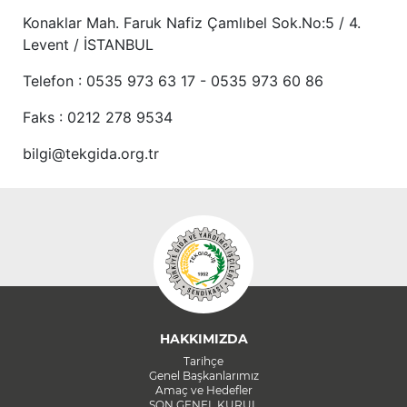
Konaklar Mah. Faruk Nafiz Çamlıbel Sok.No:5 / 4.
Levent / İSTANBUL
Telefon : 0535 973 63 17 - 0535 973 60 86
Faks : 0212 278 9534
bilgi@tekgida.org.tr
HAKKIMIZDA
Tarihçe
Genel Başkanlarımız
Amaç ve Hedefler
SON GENEL KURUL