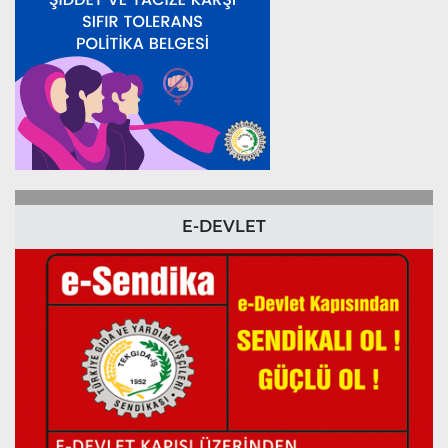
E-DEVLET