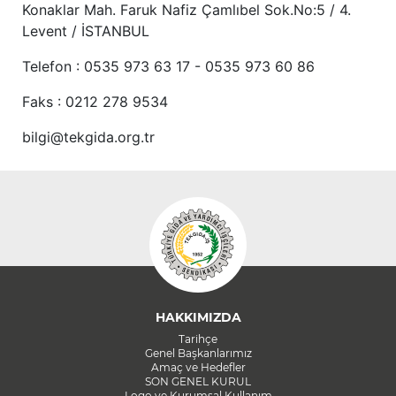
Konaklar Mah. Faruk Nafiz Çamlıbel Sok.No:5 / 4.
Levent / İSTANBUL
Telefon : 0535 973 63 17 - 0535 973 60 86
Faks : 0212 278 9534
bilgi@tekgida.org.tr
HAKKIMIZDA
Tarihçe
Genel Başkanlarımız
Amaç ve Hedefler
SON GENEL KURUL
Logo ve Kurumsal Kullanım