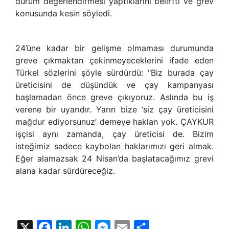
durum değerlendirmesi yaptıklarını belirtti ve grev
konusunda kesin söyledi.
24’üne kadar bir gelişme olmaması durumunda
greve çıkmaktan çekinmeyeceklerini ifade eden
Türkel sözlerini şöyle sürdürdü: "Biz burada çay
üreticisini de düşündük ve çay kampanyası
başlamadan önce greve çıkıyoruz. Aslında bu iş
verene bir uyarıdır. Yarın bize ‘siz çay üreticisini
mağdur ediyorsunuz’ demeye haklan yok. ÇAYKUR
işçisi aynı zamanda, çay üreticisi de. Bizim
isteğimiz sadece kaybolan haklarımızı geri almak.
Eğer alamazsak 24 Nisan’da başlatacağımız grevi
alana kadar sürdüreceğiz.
X
Facebook
LinkedIn
WhatsApp
Messenger
Email
Share