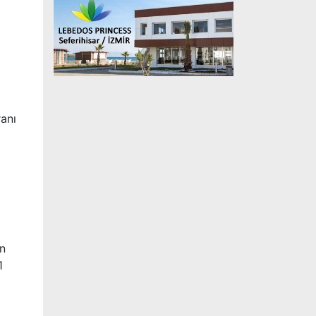
ranı
in
1