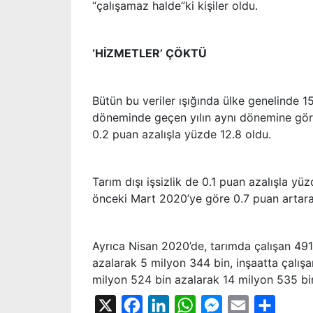
“çalışamaz halde”ki kişiler oldu.
‘HİZMETLER’ ÇÖKTÜ
Bütün bu veriler ışığında ülke genelinde 1
döneminde geçen yılın aynı dönemine göre 4
0.2 puan azalışla yüzde 12.8 oldu.
Tarım dışı işsizlik de 0.1 puan azalışla yüz
önceki Mart 2020’ye göre 0.7 puan artara
Ayrıca Nisan 2020’de, tarımda çalışan 491
azalarak 5 milyon 344 bin, inşaatta çalış
milyon 524 bin azalarak 14 milyon 535 bin 
X
Facebook
LinkedIn
WhatsApp
Messenger
Email
Share