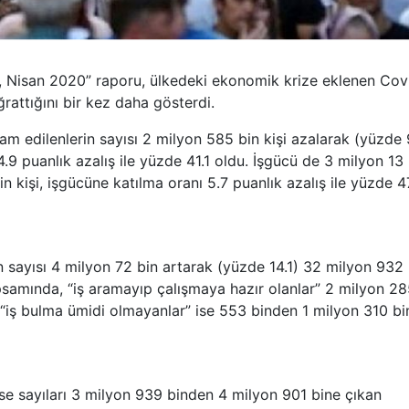
eri, Nisan 2020” raporu, ülkedeki ekonomik krize eklenen Cov
ğrattığını bir kez daha gösterdi.
am edilenlerin sayısı 2 milyon 585 bin kişi azalarak (yüzde 
4.9 puanlık azalış ile yüzde 41.1 oldu. İşgücü de 3 milyon 13
n kişi, işgücüne katılma oranı 5.7 puanlık azalış ile yüzde 4
n sayısı 4 milyon 72 bin artarak (yüzde 14.1) 32 milyon 932 
apsamında, “iş aramayıp çalışmaya hazır olanlar” 2 milyon 2
“iş bulma ümidi olmayanlar” ise 553 binden 1 milyon 310 bi
ise sayıları 3 milyon 939 binden 4 milyon 901 bine çıkan