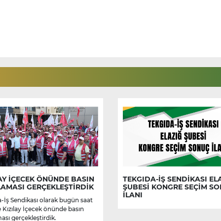
AY İÇECEK ÖNÜNDE BASIN
TEKGIDA-İŞ SENDİKASI EL
LAMASI GERÇEKLEŞTİRDİK
ŞUBESİ KONGRE SEÇİM S
İLANI
-İş Sendikası olarak bugün saat
e Kızılay İçecek önünde basın
ası gerçekleştirdik.