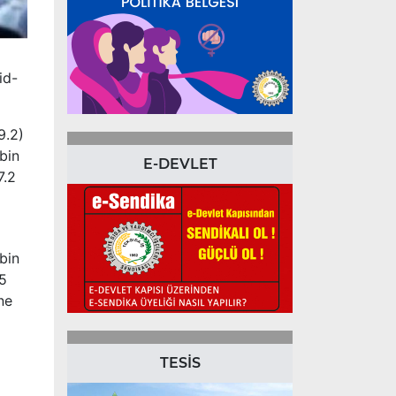
id-
9.2)
 bin
E-DEVLET
7.2
bin
85
ne
TESİS