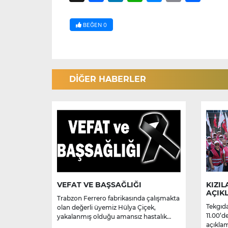
BEĞEN
0
DİĞER HABERLER
VEFAT VE BAŞSAĞLIĞI
KIZIL
AÇIK
Trabzon Ferrero fabrikasında çalışmakta
Tekgıda
olan değerli üyemiz Hülya Çiçek,
11.00’d
yakalanmış olduğu amansız hastalık
açıklam
sebebiyle hayatını kaybetmiştir.