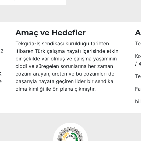
Amaç ve Hedefler
A
Tekgıda-İş sendikası kurulduğu tarihten
Te
52
itibaren Türk çalışma hayatı içerisinde etkin
Ko
bir şekilde var olmuş ve çalışma yaşamının
/ 
ciddi ve süregelen sorunlarına her zaman
X.
çözüm arayan, üreten ve bu çözümleri de
Te
e
başarıyla hayata geçiren lider bir sendika
olma kimliği ile ön plana çıkmıştır.
Fa
bi