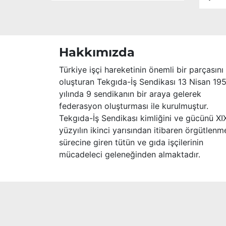
Merhume’ye Allah’tan rahmet; başta
ailesi olmak üzere yakınlarına,
sevenlerine ve çalışma arkadaşlarına
başsağlığı ve sabır dileriz.
Hakkımızda
Türkiye işçi hareketinin önemli bir parçasını
oluşturan Tekgıda-İş Sendikası 13 Nisan 19
yılında 9 sendikanın bir araya gelerek
federasyon oluşturması ile kurulmuştur.
Tekgıda-İş Sendikası kimliğini ve gücünü XI
yüzyılın ikinci yarısından itibaren örgütlenm
sürecine giren tütün ve gıda işçilerinin
mücadeleci geleneğinden almaktadır.