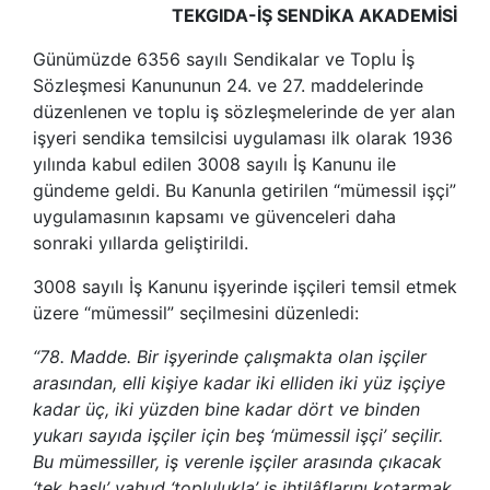
TEKGIDA-İŞ SENDİKA AKADEMİSİ
Günümüzde 6356 sayılı Sendikalar ve Toplu İş
Sözleşmesi Kanununun 24. ve 27. maddelerinde
düzenlenen ve toplu iş sözleşmelerinde de yer alan
işyeri sendika temsilcisi uygulaması ilk olarak 1936
yılında kabul edilen 3008 sayılı İş Kanunu ile
gündeme geldi. Bu Kanunla getirilen “mümessil işçi”
uygulamasının kapsamı ve güvenceleri daha
sonraki yıllarda geliştirildi.
3008 sayılı İş Kanunu işyerinde işçileri temsil etmek
üzere “mümessil” seçilmesini düzenledi:
“78. Madde. Bir işyerinde çalışmakta olan işçiler
arasından, elli kişiye kadar iki elliden iki yüz işçiye
kadar üç, iki yüzden bine kadar dört ve binden
yukarı sayıda işçiler için beş ‘mümessil işçi’ seçilir.
Bu mümessiller, iş verenle işçiler arasında çıkacak
‘tek başlı’ yahud ‘toplulukla’ iş ihtilâflarını kotarmak