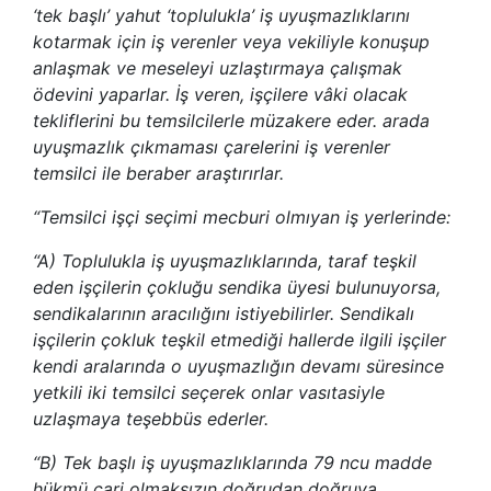
‘tek başlı’ yahut ‘toplulukla’ iş uyuşmazlıklarını
kotarmak için iş verenler veya vekiliyle konuşup
anlaşmak ve meseleyi uzlaştırmaya çalışmak
ödevini yaparlar. İş veren, işçilere vâki olacak
tekliflerini bu temsilcilerle müzakere eder. arada
uyuşmazlık çıkmaması çarelerini iş verenler
temsilci ile beraber araştırırlar.
“Temsilci işçi seçimi mecburi olmıyan iş yerlerinde:
“A) Toplulukla iş uyuşmazlıklarında, taraf teşkil
eden işçilerin çokluğu sendika üyesi bulunuyorsa,
sendikalarının aracılığını istiyebilirler. Sendikalı
işçilerin çokluk teşkil etmediği hallerde ilgili işçiler
kendi aralarında o uyuşmazlığın devamı süresince
yetkili iki temsilci seçerek onlar vasıtasiyle
uzlaşmaya teşebbüs ederler.
“B) Tek başlı iş uyuşmazlıklarında 79 ncu madde
hükmü cari olmaksızın doğrudan doğruya