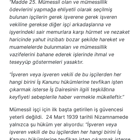
“Madde 25. Mümessil olan ve mümessillik
ödevlerini yapmağa ehliyetli olarak seçilmiş
bulunan işçilerin gerek işverene gerek işveren
vekiline gerekse diğer işçi arkadaşlarına ve
işyerindeki sair memurlara karşı hürmet ve nezaket
haricinde yahut inzibatı bozar şekilde hareket ve
muamelelerde bulunmaları ve mümessillik
vazifelerini bahane ederek işlerinde ihmal ve
teseyyüp göstermeleri yasaktır.
“İşveren veya işveren vekili de bu işçilerden her
hangi birini İş Kanunu hükümlerine tevfikan işten
çıkarmak isterse İş Dairesinin ilgili teşkilâtına
keyfiyeti sebeplerile haber vermekle mükelleftir.”
Mümessil işçi için ilk başta getirilen iş güvencesi
yeterli değildi. 24 Mart 1939 tarihli Nizamnamede
yalnızca şu hüküm yer alıyordu:
“İşveren veya
işveren vekili de bu işçilerden her hangi birini İş
Kanunu hükümlerine tevfikan işten çıkarmak isterse