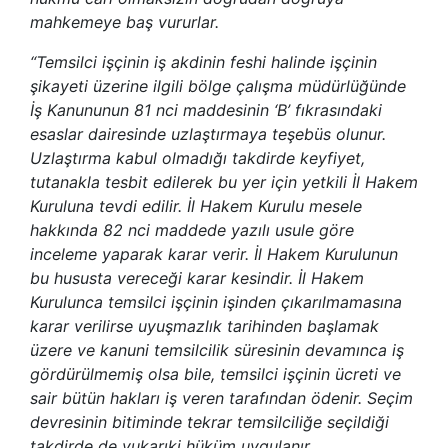
mahkemeye baş vururlar.
“Temsilci işçinin iş akdinin feshi halinde işçinin
şikayeti üzerine ilgili bölge çalışma müdürlüğünde
İş Kanununun 81 nci maddesinin ‘B’ fıkrasındaki
esaslar dairesinde uzlaştırmaya teşebüs olunur.
Uzlaştırma kabul olmadığı takdirde keyfiyet,
tutanakla tesbit edilerek bu yer için yetkili İl Hakem
Kuruluna tevdi edilir. İl Hakem Kurulu mesele
hakkında 82 nci maddede yazılı usule göre
inceleme yaparak karar verir. İl Hakem Kurulunun
bu hususta vereceği karar kesindir. İl Hakem
Kurulunca temsilci işçinin işinden çıkarılmamasına
karar verilirse uyuşmazlık tarihinden başlamak
üzere ve kanuni temsilcilik süresinin devamınca iş
gördürülmemiş olsa bile, temsilci işçinin ücreti ve
sair bütün hakları iş veren tarafından ödenir. Seçim
devresinin bitiminde tekrar temsilciliğe seçildiği
takdirde de yukarıki hüküm uygulanır.