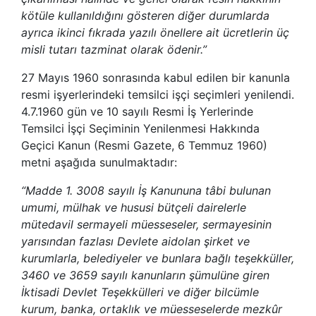
kötüle kullanıldığını gösteren diğer durumlarda
ayrıca ikinci fıkrada yazılı önellere ait ücretlerin üç
misli tutarı tazminat olarak ödenir.”
27 Mayıs 1960 sonrasında kabul edilen bir kanunla
resmi işyerlerindeki temsilci işçi seçimleri yenilendi.
4.7.1960 gün ve 10 sayılı Resmi İş Yerlerinde
Temsilci İşçi Seçiminin Yenilenmesi Hakkında
Geçici Kanun (Resmi Gazete, 6 Temmuz 1960)
metni aşağıda sunulmaktadır:
“Madde 1. 3008 sayılı İş Kanununa tâbi bulunan
umumi, mülhak ve hususi bütçeli dairelerle
mütedavil sermayeli müesseseler, sermayesinin
yarısından fazlası Devlete aidolan şirket ve
kurumlarla, belediyeler ve bunlara bağlı teşekküller,
3460 ve 3659 sayılı kanunların şümulüne giren
İktisadi Devlet Teşekkülleri ve diğer bilcümle
kurum, banka, ortaklık ve müesseselerde mezkûr