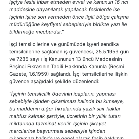
işçiye feshi ihbar etmeden evvel ve kanunun 16 ncı
maddesine dayanılarak yapılacak fesihlerde ise
işçinin işine son vermeden önce ilgili bölge çalışma
müdürlüğüne keyfiyeti sebepleriyle birlikte yazı ile
bildirmeğe mecburdur.”
İşçi temsilcilerine ve günümüzde işyeri sendika
temsilcilerine sağlanan iş güvencesi, 25.5.1959 gün
ve 7285 sayılı İş Kanununun 13 üncü Maddesinin
Beşinci Fıkrasının Tadili Hakkında Kanunla (Resmi
Gazete, 1.6.1959) sağlandı. İşçi temsilcilerine ilişkin
güvence aşağıdaki şekilde düzenlendi:
“İşçinin temsilcilik ödevinin icaplarını yapması
sebebiyle işinden çıkarılması halinde bu kimseye,
bu maddenin diğer fıkralarında yazılı sair haklar
mahfuz kalmak şartiyle, ücretinin bir yıllık tutarı
miktarında tazminat verilir. İşçinin şikayet
mercilerine başvurması sebebiyle işinden
çıkarılması halinde ve genel olarak fesih hakkının