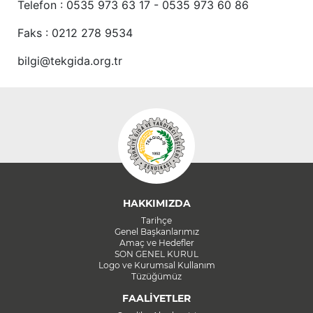
Telefon : 0535 973 63 17 - 0535 973 60 86
Faks : 0212 278 9534
bilgi@tekgida.org.tr
HAKKIMIZDA
Tarihçe
Genel Başkanlarımız
Amaç ve Hedefler
SON GENEL KURUL
Logo ve Kurumsal Kullanım
Tüzüğümüz
FAALİYETLER