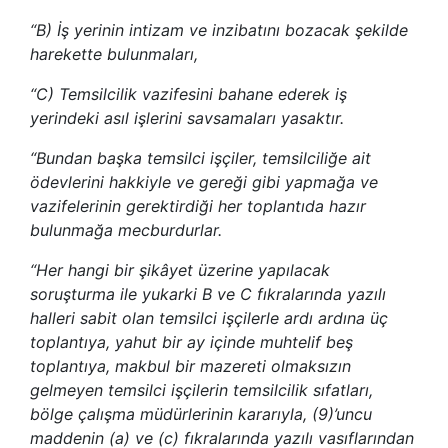
“B) İş yerinin intizam ve inzibatını bozacak şekilde
harekette bulunmaları,
“C) Temsilcilik vazifesini bahane ederek iş
yerindeki asıl işlerini savsamaları yasaktır.
“Bundan başka temsilci işçiler, temsilciliğe ait
ödevlerini hakkiyle ve gereği gibi yapmağa ve
vazifelerinin gerektirdiği her toplantıda hazır
bulunmağa mecburdurlar.
“Her hangi bir şikâyet üzerine yapılacak
soruşturma ile yukarki B ve C fıkralarında yazılı
halleri sabit olan temsilci işçilerle ardı ardına üç
toplantıya, yahut bir ay içinde muhtelif beş
toplantıya, makbul bir mazereti olmaksızın
gelmeyen temsilci işçilerin temsilcilik sıfatları,
bölge çalışma müdürlerinin kararıyla, (9)’uncu
maddenin (a) ve (c) fıkralarında yazılı vasıflarından