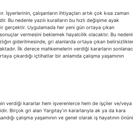
 İşyerlerinin, çalışanların ihtiyaçları artık çok kısa zaman
dir. Bu nedenle yazılı kuralların bu hızlı değişime ayak
ir gerçektir. Uygulamada her yeni gün ortaya çıkan
t sonuçlar vermesini beklemek hayalcilik olacaktır. Bu nedenl
ğın giderilmesinde, gri alanlarda ortaya çıkan belirsizlikle
aktadır. İlk derece mahkemelerin verdiği kararların sonlana
ortaya çıkardığı içtihatlar bir anlamda çalışma yaşamının
inin verdiği kararlar hem işverenlerce hem de işçiler ve/veya 
ir. Birçok gri alan Yargıtay’ın kararlarıyla ak ya da kara
şandığı çalışma yaşamının ve genel olarak iş hayatının önün