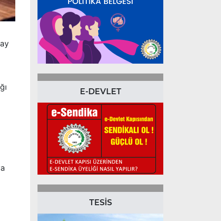
tay
ğı
E-DEVLET
ya
TESİS