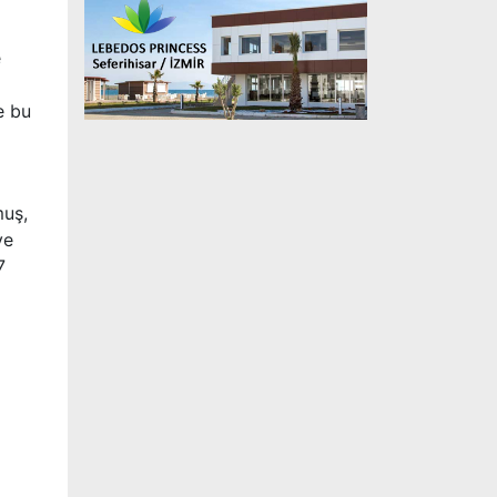
e
e bu
muş,
ye
7