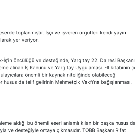
serde toplanmıştır. İşçi ve işveren örgütleri kendi yayın
larak yer veriyor.
İş’in öncülüğü ve desteğinde, Yargıtay 22. Dairesi Başkanı
eme alınan İş Kanunu ve Yargıtay Uygulaması I-II kitabının 
layıcılara önemli bir kaynak niteliğinde olabileceği
r husus da telif gelirinin Mehmetçik Vakfı’na bağışlanması.
eme aldığı bu önemli eseri anlamlı kılan bir başka husus d
ıyla ve desteğiyle ortaya çıkmasıdır. TOBB Başkanı Rifat