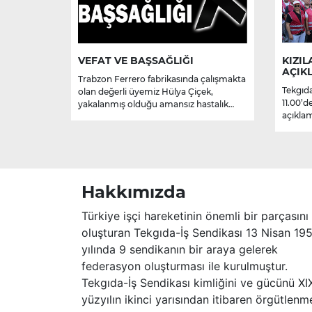
VEFAT VE BAŞSAĞLIĞI
KIZIL
AÇIK
Trabzon Ferrero fabrikasında çalışmakta
Tekgıda
olan değerli üyemiz Hülya Çiçek,
11.00’d
yakalanmış olduğu amansız hastalık
açıklam
sebebiyle hayatını kaybetmiştir.
Merhume’ye Allah’tan rahmet; başta
ailesi olmak üzere yakınlarına,
sevenlerine ve çalışma arkadaşlarına
başsağlığı ve sabır dileriz.
Hakkımızda
Türkiye işçi hareketinin önemli bir parçasını
oluşturan Tekgıda-İş Sendikası 13 Nisan 19
yılında 9 sendikanın bir araya gelerek
federasyon oluşturması ile kurulmuştur.
Tekgıda-İş Sendikası kimliğini ve gücünü XI
yüzyılın ikinci yarısından itibaren örgütlenm