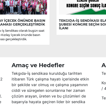
AY İÇECEK ÖNÜNDE BASIN
TEKGIDA-İŞ SENDİKASI EL
LAMASI GERÇEKLEŞTİRDİK
ŞUBESİ KONGRE SEÇİM S
İLANI
-İş Sendikası olarak bugün saat
e Kızılay İçecek önünde basın
ası gerçekleştirdik.
Amaç ve Hedefler
A
Tekgıda-İş sendikası kurulduğu tarihten
Te
52
itibaren Türk çalışma hayatı içerisinde etkin
Ko
bir şekilde var olmuş ve çalışma yaşamının
/ 
ciddi ve süregelen sorunlarına her zaman
X.
çözüm arayan, üreten ve bu çözümleri de
Te
e
başarıyla hayata geçiren lider bir sendika