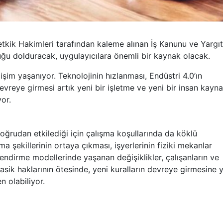
etkik Hakimleri tarafından kaleme alınan İş Kanunu ve Yargı
luğu dolduracak, uygulayıcılara önemli bir kaynak olacak.
im yaşanıyor. Teknolojinin hızlanması, Endüstri 4.0’ın
vreye girmesi artık yeni bir işletme ve yeni bir insan kayna
or.
doğrudan etkilediği için çalışma koşullarında da köklü
a şekillerinin ortaya çıkması, işyerlerinin fiziki mekanlar
ndirme modellerinde yaşanan değişiklikler, çalışanların ve
sik haklarının ötesinde, yeni kuralların devreye girmesine 
n olabiliyor.