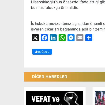
Hisarcıklıoğlu’nun önsözde ifade ettiği g
bulması oldukça önemlidir.
İş hukuku mevzuatımız açısından önemli ol
işveren çıkarları bağlamında adil bir zemi
X
Facebook
LinkedIn
WhatsApp
Messenger
Email
Share
BEĞEN
0
DİĞER HABERLER